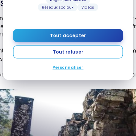
Siem Reap
Réseaux sociaux
Vidéos
t inconcevable de voyager au
Cambodge
sans aller
es, j’ai trouvé que Siem Reap avait beaucoup à offri
ment décontractée que le temps semble s’arrêter.
Tout accepter
ntre est assez petit pour que tout soit à proximité, 
Tout refuser
se une panoplie d’activités.
Personnaliser
es conseils sur les meilleures visites à Siem Reap, al