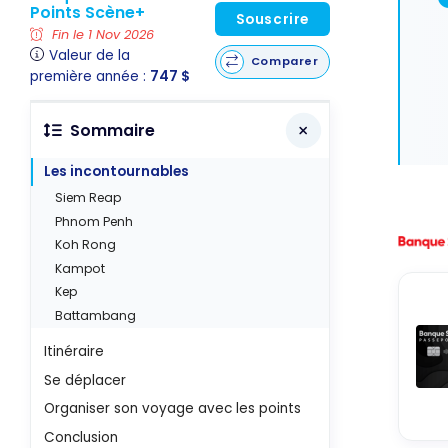
Points Scène+
Souscrire
Fin le 1 Nov 2026
Valeur de la
Comparer
première année :
747 $
Sommaire
Les incontournables
Siem Reap
Phnom Penh
Koh Rong
Kampot
Kep
Battambang
Itinéraire
Se déplacer
Organiser son voyage avec les points
Conclusion