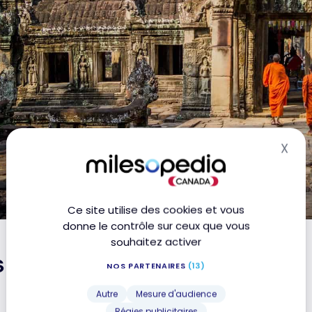
X
Mas
Ce site utilise des cookies et vous
donne le contrôle sur ceux que vous
souhaitez activer
s incontournables
NOS PARTENAIRES
(13)
Autre
Mesure d'audience
Régies publicitaires