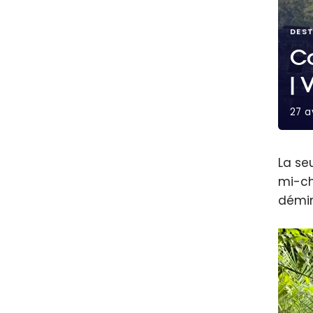
DES
C
| 
27 a
Cambo
La seu
mi-ch
démin