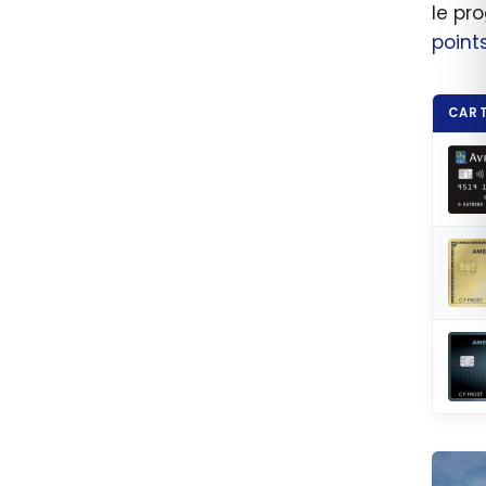
le pr
point
CART