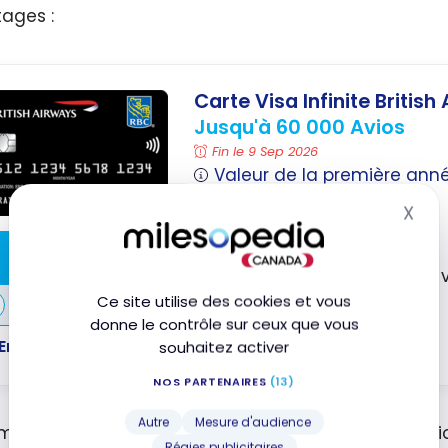
ages :
Carte Visa Infinite Britis
Jusqu'à 60 000 Avios
Fin le 9 Sep 2026
Valeur de la première ann
Obtenez des Avios
X
Mas
Excellentes assurances
Souscrire
Réduction de 10 % sur les v
Ce site utilise des cookies et vous
Comparer
donne le contrôle sur ceux que vous
En savoir plus
souhaitez activer
NOS PARTENAIRES
(13)
Autre
Mesure d'audience
ment, vous pouvez obtenir des Avios via la convers
Régies publicitaires