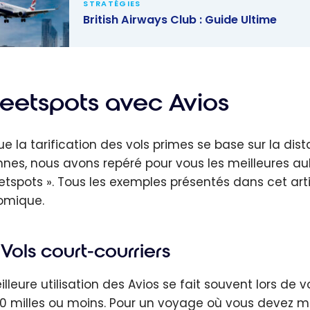
STRATÉGIES
British Airways Club : Guide Ultime
h Airways
: Guide
e
eetspots avec Avios
ue la tarification des vols primes se base sur la dist
nnes, nous avons repéré pour vous les meilleures a
etspots ». Tous les exemples présentés dans cet arti
omique.
Vols court-courriers
illeure utilisation des Avios se fait souvent lors de 
0 milles ou moins. Pour un voyage où vous devez ma