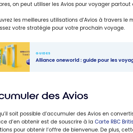
es, on peut utiliser les Avios pour voyager partout
vrez les meilleures utilisations d’Avios à travers
issez votre stratégie pour votre prochain voyage.
GUIDES
Alliance oneworld : guide pour les voy
nce
rld : guide
les
cumuler des Avios
geurs
diens
qu’il soit possible d’accumuler des Avios en converti
ace d’en obtenir est de souscrire à la
Carte RBC Briti
tions pour obtenir l’offre de bienvenue. De plus, ce