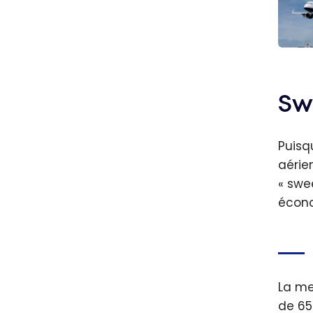
Britis
Club 
Ultim
Sw
Puisq
aérie
« swe
écon
La me
de 65