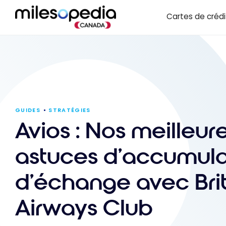
Passer
Panneau de gestion des cookies
Cartes de crédi
au
contenu
GUIDES
STRATÉGIES
Avios : Nos meilleur
astuces d’accumula
d’échange avec Brit
Airways Club