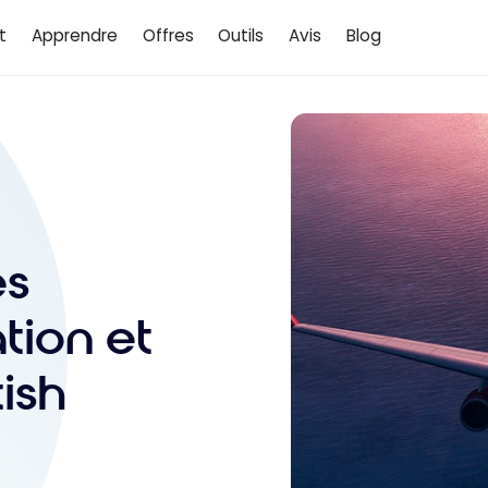
t
Apprendre
Offres
Outils
Avis
Blog
es
tion et
ish