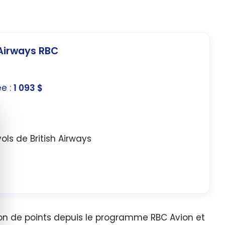
h Airways RBC
ée :
1 093 $
quer le bandeau des cookies
ols de British Airways
ion de points depuis le programme RBC Avion et