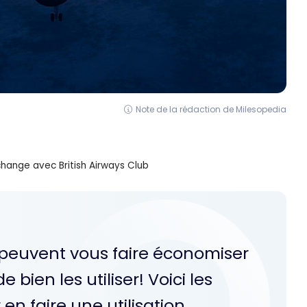
Note de la rédaction de Milesopedia
change avec British Airways Club
b peuvent vous faire économiser
bien les utiliser! Voici les
en faire une utilisation