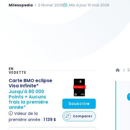
Milesopedia
2 février 2026
Mis à jour 10 mai 2026
EN
S
VEDETTE
Carte BMO eclipse
Visa Infinite*
Jusqu'à 80 000
Points + Aucuns
frais la première
Souscrire
année*
Valeur de la
Comparer
première année :
1 139 $