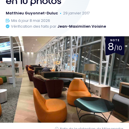
en 10 photos
Matthieu Guyonnet-Duluc
29 janvier 2017
Mis à jour 8 mai 2026
Vérification des faits par
Jean-Maximilien Voisine
NOTE
8
/10
Note de la rédaction de Milesopedia