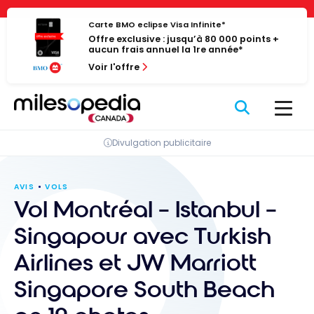
Passer
Panneau de gestion des cookies
au
Carte BMO eclipse Visa Infinite*
Offre exclusive : jusqu’à 80 000 points +
contenu
aucun frais annuel la 1re année*
Voir l'offre
Divulgation publicitaire
AVIS
VOLS
Vol Montréal – Istanbul –
Singapour avec Turkish
Airlines et JW Marriott
Singapore South Beach