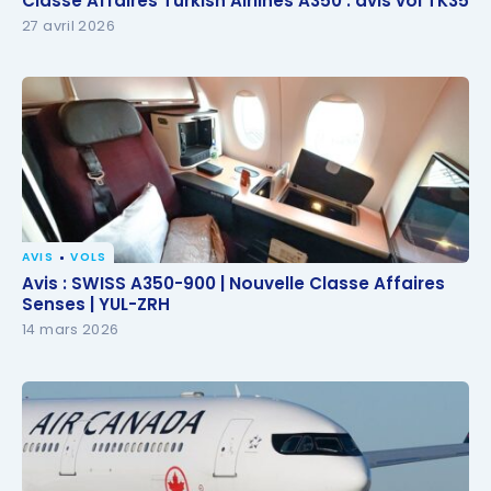
Classe Affaires Turkish Airlines A350 : avis vol TK35
27 avril 2026
AVIS
VOLS
Avis : SWISS A350-900 | Nouvelle Classe Affaires
Avis : SWISS A350-900 | Nouvelle Classe Affaires
Senses | YUL-ZRH
Senses | YUL-ZRH
14 mars 2026