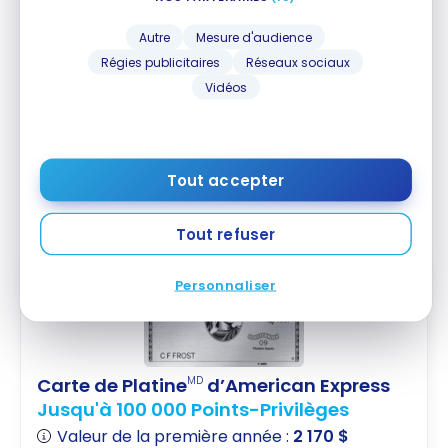
Autre
Mesure d'audience
Régies publicitaires
Réseaux sociaux
Vidéos
Le salon exécutif du
JW Marriott Hotel Singapore
South Beach
est vraiment la pièce maîtresse. Petit
déjeuner très varié, joli décoration, un endroit
Tout accepter
agréable pour commencer sa journée ou se
reposer durant le jour ou en début de soirée.
Tout refuser
Personnaliser
Carte de Platine
d’American Express
MD
Jusqu'à 100 000 Points-Privilèges
Valeur de la première année :
2 170 $