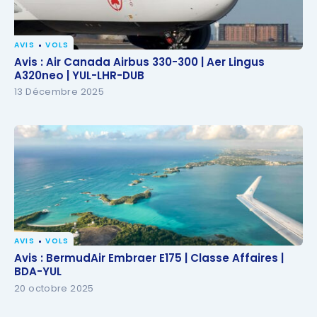
AVIS
VOLS
Avis : Air Canada Airbus 330-300 | Aer Lingus
Avis : Air Canada Airbus 330-300 | Aer Lingus
A320neo | YUL-LHR-DUB
A320neo | YUL-LHR-DUB
13 Décembre 2025
AVIS
VOLS
Avis : BermudAir Embraer E175 | Classe Affaires |
Avis : BermudAir Embraer E175 | Classe Affaires |
BDA-YUL
BDA-YUL
20 octobre 2025