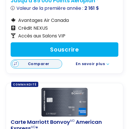
Jusqu'à 85 000 Points Aéroplan
Valeur de la première année :
2 161 $
Avantages Air Canada
Crédit NEXUS
Accès aux Salons VIP
Souscrire
Comparer
En savoir plus
COMMANDITÉ
Carte Marriott Bonvoy
American
MD
Express
*
MD