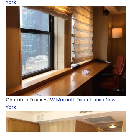
York
Chambre Essex –
JW Marriott Essex House New
York