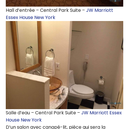
Hall d’entrée – Central Park Suite –
JW Marriott
Essex House New York
Salle d’eau – Central Park Suite –
JW Marriott Essex
House New York
D’un salon avec canapé-lit, pièce qui sera la