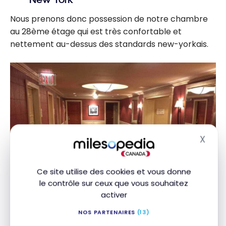
Nous prenons donc possession de notre chambre
au 28ème étage qui est très confortable et
nettement au-dessus des standards new-yorkais.
X
Masq
Ce site utilise des cookies et vous donne
le contrôle sur ceux que vous souhaitez
activer
NOS PARTENAIRES
(13)
Étage des chambres –
JW Marriott Essex House