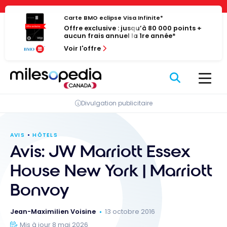
Passer
Panneau de gestion des cookies
au
Carte BMO eclipse Visa Infinite*
Offre exclusive : jusqu’à 80 000 points +
contenu
aucun frais annuel la 1re année*
Voir l'offre
Divulgation publicitaire
AVIS
HÔTELS
Avis: JW Marriott Essex
House New York | Marriott
Bonvoy
Jean-Maximilien Voisine
13 octobre 2016
Mis à jour 8 mai 2026