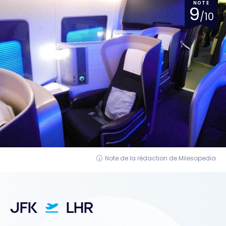
NOTE
9
/10
Note de la rédaction de Milesopedia
JFK
LHR