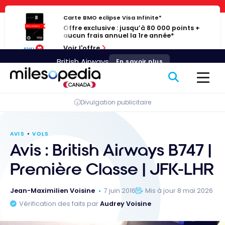
Passer
Panneau de gestion des cookies
au
Carte BMO eclipse Visa Infinite*
Offre exclusive : jusqu’à 80 000 points +
contenu
aucun frais annuel la 1re année*
Voir l'offre
British Airways
En savoir plus
Divulgation publicitaire
AVIS
VOLS
Avis : British Airways B747 |
Première Classe | JFK-LHR
Jean-Maximilien Voisine
7 juin 2016
Mis à jour 8 mai 2026
Vérification des faits par
Audrey Voisine