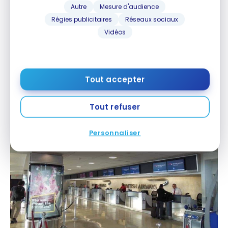
Autre
Mesure d'audience
Régies publicitaires
Réseaux sociaux
Vidéos
Les zones d’enregistrement du Terminal 7
Voici la zone classe affaires (Club World), peu
achalandée.
Tout accepter
Tout refuser
Personnaliser