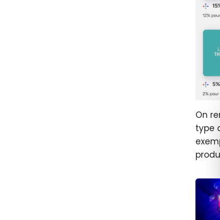
On re
type 
exemp
produ