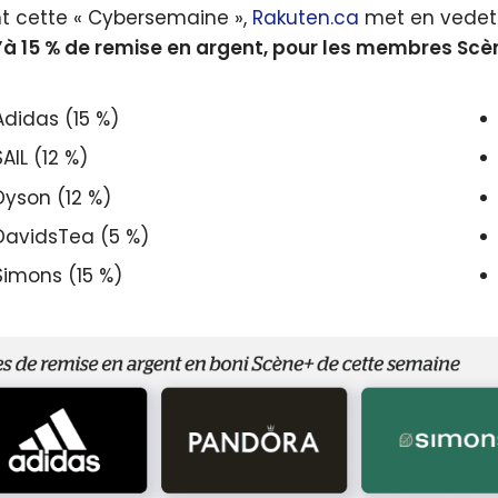
t cette « Cybersemaine »,
Rakuten.ca
met en vedet
’à
15 %
de remise en argent, pour les membres Scè
Adidas (15 %)
SAIL (12 %)
Dyson (12 %)
DavidsTea (5 %)
Simons (15 %)