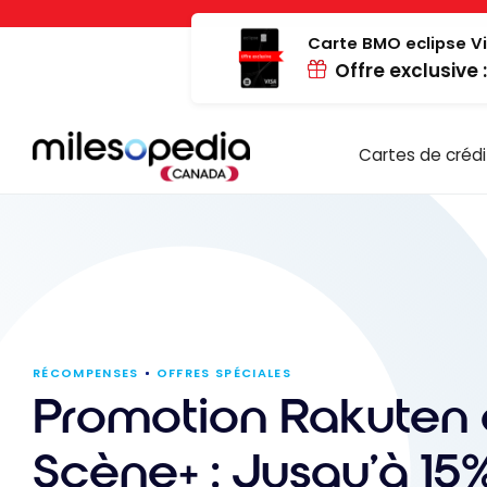
Passer
Panneau de gestion des cookies
au
Carte BMO eclipse Vi
Offre exclusive 
contenu
Cartes de crédi
RÉCOMPENSES
OFFRES SPÉCIALES
Promotion Rakuten 
Scène+ : Jusqu’à 15