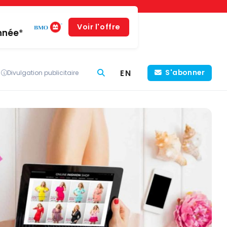
Voir l'offre
année*
EN
S'abonner
Divulgation publicitaire