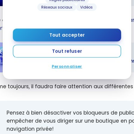
Réseaux sociaux
Vidéos
 d’un
ateur
re de rappel, nous avons présenté ce site dans
cet a
le :
ortails de magasinage en ligne
.
ment
Tout accepter
iser les
mies et les
Tout refuser
TUTORIELS
mpenses
Guide : obtenir les meilleures récompens
Personnaliser
 : obtenir
eilleures
 toujours, il faudra faire attention aux différentes 
mpenses et
 sur les
s en ligne
Pensez à bien désactiver vos bloqueurs de publici
empêcher de vous diriger sur une boutique en pass
navigation privée!