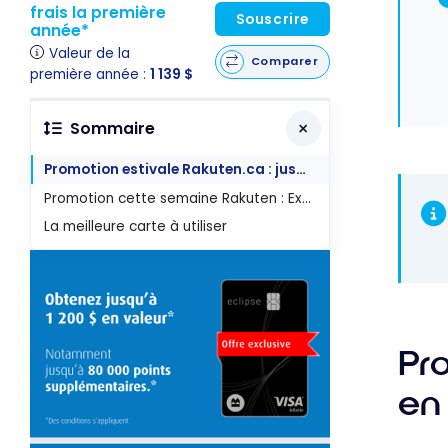
frais la première
Souscrire
année*
Valeur de la
Comparer
première année :
1 139 $
Sommaire
Promotion estivale Rakuten.ca : jusqu’à 15% de remise en argent
Promotion cette semaine Rakuten : Exclusivités Scène+
La meilleure carte à utiliser
Pr
en