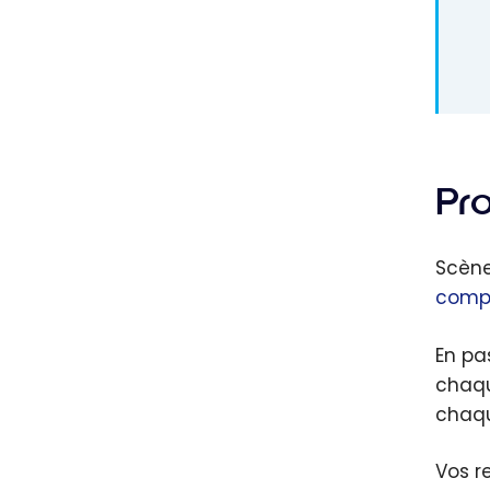
Pr
Scèn
compt
En pa
chaqu
chaqu
Vos r