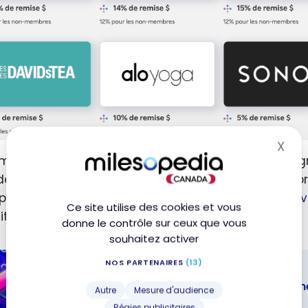
X
Mas
marque que toutes les sortes de commerces en lign
de produits en particulier qui est visé (comme les pr
le). C’est le moment parfait pour
acheter un nouve
Ce site utilise des cookies et vous
its de beauté.
donne le contrôle sur ceux que vous
souhaitez activer
NOS PARTENAIRES
(13)
STRATÉGIES
Achat d’un ordinateur portable : Comme
Autre
Mesure d'audience
récompenses
Régies publicitaires