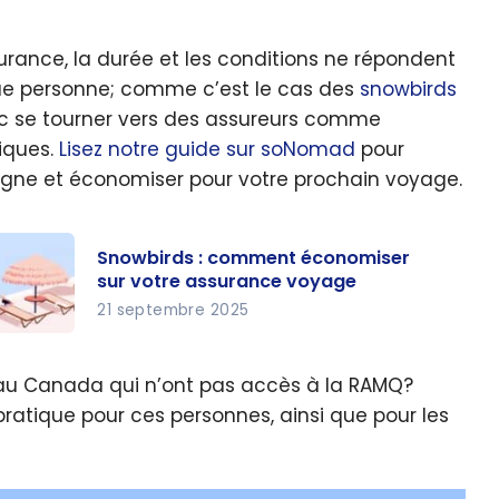
urance, la durée et les conditions ne répondent
ue personne; comme c’est le cas des
snowbirds
onc se tourner vers des assureurs comme
tiques.
Lisez notre guide sur soNomad
pour
igne et économiser pour votre prochain voyage.
Snowbirds : comment économiser
sur votre assurance voyage
21 septembre 2025
owbirds
e au Canada qui n’ont pas accès à la RAMQ?
omment
atique pour ces personnes, ainsi que pour les
onomis
 sur
tre