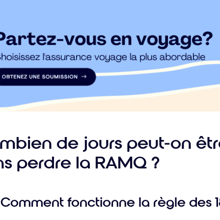
que
as
e 
mbien de jours peut-on êt
ns perdre la RAMQ ?
Comment fonctionne la règle des 18