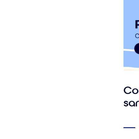
prati
Co
sa