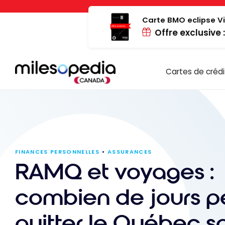
Passer
Panneau de gestion des cookies
au
Carte BMO eclipse Vi
Offre exclusive 
contenu
Cartes de crédi
FINANCES PERSONNELLES
ASSURANCES
RAMQ et voyages :
combien de jours p
quitter le Québec s