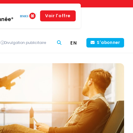
Voir l'offre
année*
EN
S'abonner
Divulgation publicitaire