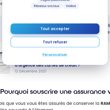
es simplement en étant détenteur de la carte.
Réseaux sociaux
Vidéos
Il est nécessaire d’être assuré par le régime pu
Tout accepter
l’assurance soins médicaux d’urgence des cartes
Tout refuser
Assurances : Comment fonctionne
Personnaliser
l’assurance soins médicaux
d’urgence des cartes de crédit ?
12 Décembre 2021
anc
ment
Pourquoi souscrire une assurance 
ionn
ois que vous vous êtes assurés de conserver la
RA