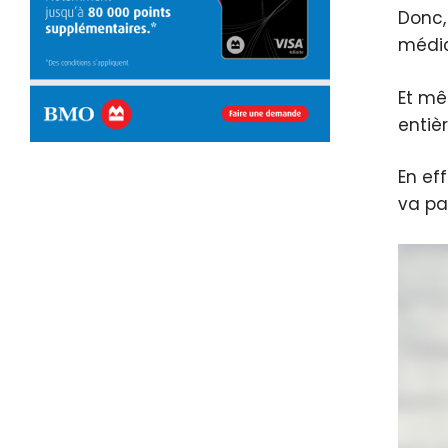
Donc,
médic
Et mê
entiè
En ef
va pa