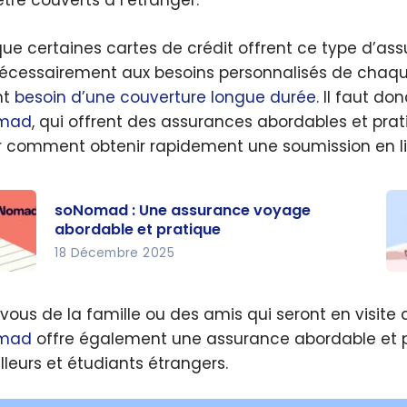
être couverts à l’étranger.
uranc
ns
que certaines cartes de crédit offrent ce type d’ass
caux
écessairement aux besoins personnalisés de chaq
ence
nt
besoin d’une couverture longue durée
. Il faut d
mad
, qui offrent des assurances abordables et pra
s de
r comment obtenir rapidement une soumission en l
 ?
soNomad : Une assurance voyage
abordable et pratique
18 Décembre 2025
omad
Sn
:
vous de la famille ou des amis qui seront en visit
ranc
c
mad
offre également une assurance abordable et pr
yage
éc
illeurs et étudiants étrangers.
able
er
vo