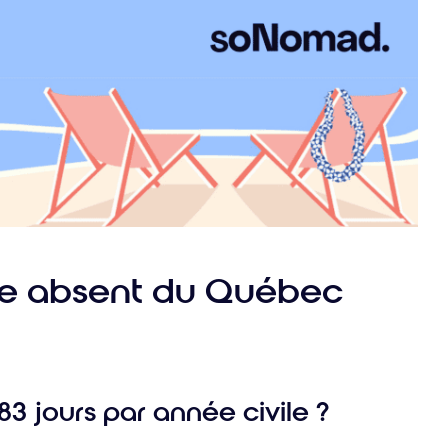
suranc
voyage
re absent du Québec
3 jours par année civile ?