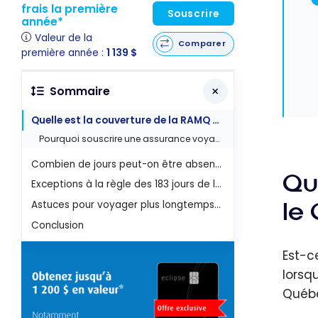
frais la première
Souscrire
année*
Valeur de la
Comparer
première année :
1 139 $
Sommaire
Quelle est la couverture de la RAMQ quand on quitte le Québec ?
Pourquoi souscrire une assurance voyage en plus de la RAMQ ?
Combien de jours peut-on être absent du Québec sans perdre la RAMQ ?
Qu
Exceptions à la règle des 183 jours de la RAMQ
le
Astuces pour voyager plus longtemps tout en conservant la RAMQ
Conclusion
Est-c
lorsq
Québec