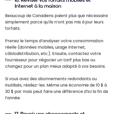
16. Réviser vos forfaits mobiles et
l’année 2025
Internet à la maison
avec vos points
de
Beaucoup de Canadiens paient plus que nécessaire
récompenses
simplement parce qu’ils n’ont pas mis à jour leurs
forfaits.
Prenez le temps d’analyser votre consommation
réelle (données mobiles, usage Internet,
câblodistribution, etc.). Ensuite, contactez votre
fournisseur pour négocier un tarif plus bas ou
changez pour un plan mieux adapté à vos besoins.
Si vous avez des abonnements redondants ou
inutilisés, résiliez-les. Même une économie de 10 $ à
30 $ par mois peut faire une différence d’ici la fin de
l’année.
17. Revoir vos abonnements et