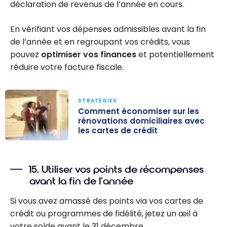
déclaration de revenus de l’année en cours.
En vérifiant vos dépenses admissibles avant la fin
de l’année et en regroupant vos crédits, vous
pouvez
optimiser vos finances
et potentiellement
réduire votre facture fiscale.
STRATÉGIES
Comment économiser sur les
rénovations domiciliaires avec
les cartes de crédit
Comment
économiser sur
15. Utiliser vos points de récompenses
les rénovations
avant la fin de l’année
domiciliaires
avec les cartes
Si vous avez amassé des points via vos cartes de
de crédit
crédit ou programmes de fidélité, jetez un œil à
votre solde avant le 31 décembre.