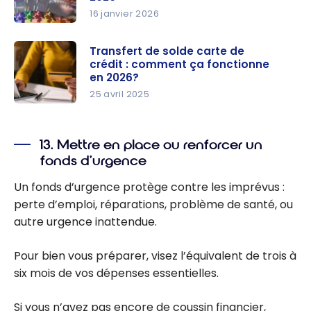
vite au
16 janvier 2026
Canada
Comment
éliminer
Transfert de solde carte de
crédit : comment ça fonctionne
rapidemen
en 2026?
t vos
25 avril 2025
dettes de
Transfert
carte de
de solde
crédit en
13. Mettre en place ou renforcer un
carte de
2026
fonds d’urgence
crédit :
comment
Un fonds d’urgence protège contre les imprévus :
ça
perte d’emploi, réparations, problème de santé, ou
fonctionne
autre urgence inattendue.
en 2026?
Pour bien vous préparer, visez l’équivalent de trois à
six mois de vos dépenses essentielles.
Si vous n’avez pas encore de coussin financier,