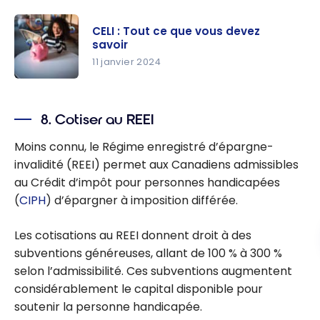
CELI : Tout ce que vous devez
savoir
11 janvier 2024
CELI : Tout
ce que
8. Cotiser au REEI
vous devez
savoir
Moins connu, le Régime enregistré d’épargne-
invalidité (REEI) permet aux Canadiens admissibles
au Crédit d’impôt pour personnes handicapées
(
CIPH
) d’épargner à imposition différée.
Les cotisations au REEI donnent droit à des
subventions généreuses, allant de 100 % à 300 %
selon l’admissibilité. Ces subventions augmentent
considérablement le capital disponible pour
soutenir la personne handicapée.