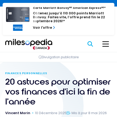
Passer
Panneau de gestion des cookies
Carte Marriott Bonvoyᴹᴰ American Expressᴹᴰ*
au
Obtenez jusqu’à 110 000 points Marriott
contenu
Bonvoy. Faites vite, l’offre prend fin le 22
septembre 2026!*
Voir l'offre
Divulgation publicitaire
FINANCES PERSONNELLES
20 astuces pour optimiser
vos finances d’ici la fin de
l’année
Vincent Morin
10 Décembre 2025
Mis à jour 8 mai 2026