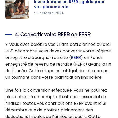
Investir dans un REER : guide pour
Quelle est
vos placements
la
25 octobre 2024
différence
Investir
?
dans un
4. Convertir votre REER en FERR
REER :
guide pour
Si vous avez célébré vos 71 ans cette année ou d’ici
vos
le 31 décembre, vous devez convertir votre Régime
placement
enregistré d’épargne-retraite (
REER
) en Fonds
s
enregistré de revenu de retraite (FERR) avant la fin
de l’année. Cette étape est obligatoire et marque
un tournant dans votre planification financière.
Une fois la conversion effectuée, vous ne pourrez
plus cotiser à ce compte. Il est donc essentiel de
finaliser toutes vos contributions REER avant le 31
décembre afin de profiter pleinement des
déductions fiscales de l’année en cours. Cette