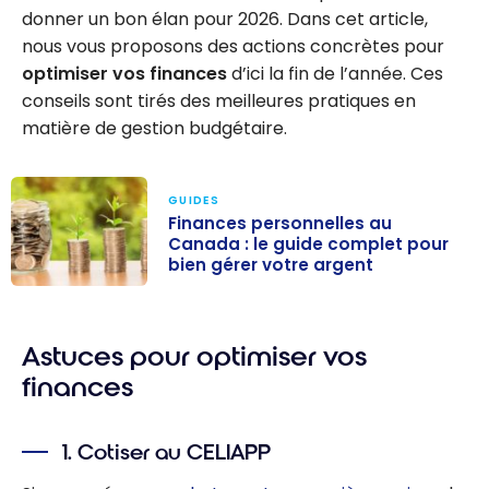
donner un bon élan pour 2026. Dans cet article,
nous vous proposons des actions concrètes pour
optimiser vos finances
d’ici la fin de l’année. Ces
conseils sont tirés des meilleures pratiques en
matière de gestion budgétaire.
GUIDES
Finances personnelles au
Canada : le guide complet pour
bien gérer votre argent
Finances
personnelles au
Astuces pour optimiser vos
Canada : le
guide complet
finances
pour bien gérer
votre argent
1. Cotiser au CELIAPP