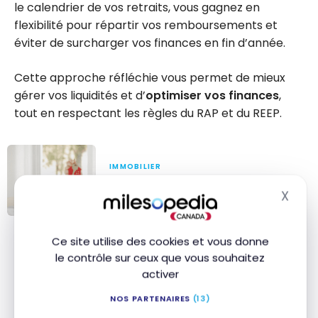
le calendrier de vos retraits, vous gagnez en
flexibilité pour répartir vos remboursements et
éviter de surcharger vos finances en fin d’année.
Cette approche réfléchie vous permet de mieux
gérer vos liquidités et d’
optimiser vos finances
,
tout en respectant les règles du RAP et du REEP.
IMMOBILIER
Conseils pour l’achat d’une
X
première maison au Canada
Masq
Conseils pour
Ce site utilise des cookies et vous donne
l’achat d’une
7. Faire un retrait du CELI
le contrôle sur ceux que vous souhaitez
première
activer
maison au
Contrairement au
REER
, retirer de l’argent de votre
Canada
NOS PARTENAIRES
(13)
CELI
avant la fin de l’année peut être avantageux.