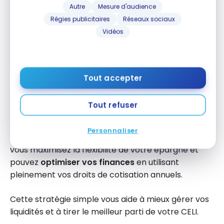
Autre
Mesure d'audience
Si vous envisagez un retrait au début de 2026, le
Régies publicitaires
Réseaux sociaux
faire avant le 31 décembre 2025 permet de
Vidéos
récupérer vos droits de cotisation dès le 1er janvier
2026, plutôt que d’attendre 2027.
Cette approche vous donne la possibilité de
Tout accepter
remettre l’argent dans votre CELI rapidement et de
continuer à faire croître vos placements à l’abri de
Tout refuser
l’impôt.
Personnaliser
En planifiant ainsi vos retraits et vos cotisations,
vous maximisez la flexibilité de votre épargne et
pouvez
optimiser vos finances
en utilisant
pleinement vos droits de cotisation annuels.
Cette stratégie simple vous aide à mieux gérer vos
liquidités et à tirer le meilleur parti de votre CELI.