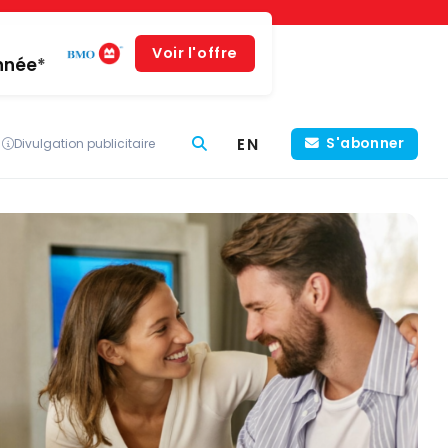
Voir l'offre
année*
EN
S'abonner
Divulgation publicitaire