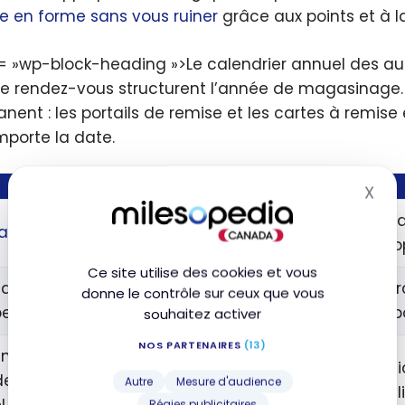
e en forme sans vous ruiner
grâce aux points et à l
= »wp-block-heading »>Le calendrier annuel des 
e rendez-vous structurent l’année de magasinage. T
nent : les portails de remise et les cartes à remise 
mporte la date.
ÉVÉNEMENT
PÉRIODE
X
Mas
Juin ou juillet, puis une
Raba
zon Prime
Day
reprise en octobre
Aéro
Ce site utilise des cookies et vous
dredi fou et
Les 
donne le contrôle sur ceux que vous
Fin novembre
er lundi
de p
souhaitez activer
NOS PARTENAIRES
(13)
ing Day et
Du 26 décembre à la
Liqu
des d’après-
Autre
Mesure d'audience
mi-janvier
fidél
Régies publicitaires