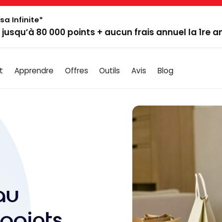
sa Infinite*
: jusqu’à 80 000 points + aucun frais annuel la 1re 
t
Apprendre
Offres
Outils
Avis
Blog
au
points