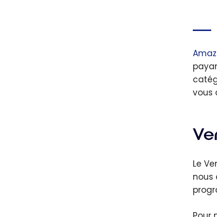
Amaz
payan
catég
vous 
Ve
Le Ve
nous 
progr
Pour 