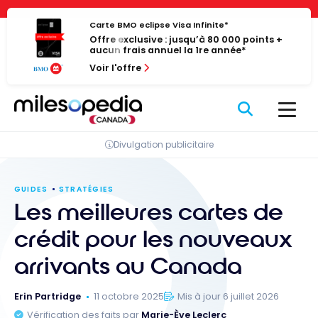
Passer
Panneau de gestion des cookies
au
Carte BMO eclipse Visa Infinite*
Offre exclusive : jusqu’à 80 000 points +
contenu
aucun frais annuel la 1re année*
Voir l'offre
Divulgation publicitaire
GUIDES
STRATÉGIES
Les meilleures cartes de
crédit pour les nouveaux
arrivants au Canada
Erin Partridge
11 octobre 2025
Mis à jour 6 juillet 2026
Vérification des faits par
Marie-Ève Leclerc