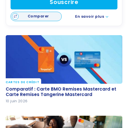
Souscrire
Comparer
En savoir plus
CARTES DE CRÉDIT
Comparatif : Carte BMO Remises Mastercard et
Comparatif : Carte BMO Remises Mastercard et
Carte Remises Tangerine Mastercard
Carte Remises Tangerine Mastercard
10 juin 2026