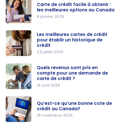
Carte de crédit facile à obtenir :
les meilleures options au Canada
8 janvier 2026
Carte de
crédit
Les meilleures cartes de crédit
pour établir un historique de
facile à
crédit
obtenir :
22 juillet 2025
les
Les
meilleures
meilleures
Quels revenus sont pris en
options au
compte pour une demande de
cartes de
Canada
carte de crédit ?
crédit pour
14 avril 2025
établir un
Quels
historique
revenus
de crédit
Qu’est-ce qu’une bonne cote de
sont pris
crédit au Canada?
en compte
18 novembre 2024
pour une
Qu’est-ce