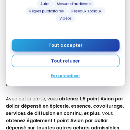
Autre
Mesure d'audience
cartes de crédit pour les nouveaux arrivants au
Régies publicitaires
Réseaux sociaux
Canada
est la
Carte Visa RBC ION
.
Vidéos
Tout comme l’option de la Banque Nationale
mentionnée ci-dessus, cette carte n’a également
pas de frais annuels
et
pas d’exigence de revenu
Tout accepter
minimum
.
Tout refuser
La
Carte Visa RBC ION
permet d’accumuler des
points
Avion Récompenses
flexibles, et offre
Personnaliser
souvent un bonus de bienvenue pour vous aider à
démarrer.
Avec cette carte, vous
obtenez 1,5 point Avion par
dollar dépensé en épicerie, essence, covoiturage,
services de diffusion en continu, et plus
. Vous
obtenez également 1 point Avion par dollar
dépensé sur tous les autres achats admissibles
.