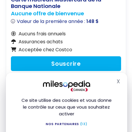
des cartes
Banque Nationale
de crédit?
Aucune offre de bienvenue
Valeur de la première année :
148 $
Aucuns frais annuels
Assurances achats
Acceptée chez Costco
Souscrire
Comparer
En savoir plus
X
Masq
Ce site utilise des cookies et vous donne
Meilleures cartes de crédit pour les
le contrôle sur ceux que vous souhaitez
nouveaux arrivants au Canada – Carte
activer
Visa RBC ION
NOS PARTENAIRES
(13)
La deuxième carte de notre liste des
meilleures