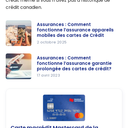
crédit même si vous n’avez pas d’historique de
crédit canadien.
Assurances : Comment
fonctionne l’assurance appareils
mobiles des cartes de Crédit
2 octobre 2025
Assurance
s :
Assurances : Comment
fonctionne l’assurance garantie
Comment
prolongée des cartes de crédit?
fonctionne
17 avril 2023
l’assurance
Assurance
appareils
s :
mobiles
Comment
des cartes
fonctionne
de Crédit
l’assurance
garantie
prolongée
Carte macrédit Mastercard de la