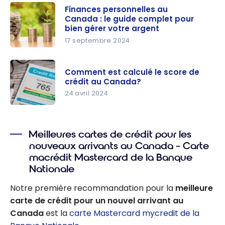
demande
qu’une
Finances personnelles au
de carte
Canada : le guide complet pour
bonne
de crédit ?
bien gérer votre argent
cote de
17 septembre 2024
crédit au
Finances
Canada?
personnell
Comment est calculé le score de
es au
crédit au Canada?
Canada : le
24 avril 2024
guide
Comment
complet
est calculé
pour bien
Meilleures cartes de crédit pour les
le score de
gérer
nouveaux arrivants au Canada – Carte
crédit au
votre
macrédit Mastercard de la Banque
Canada?
argent
Nationale
Notre première recommandation pour la
meilleure
carte de crédit pour un nouvel arrivant au
Canada
est la
carte Mastercard mycredit de la