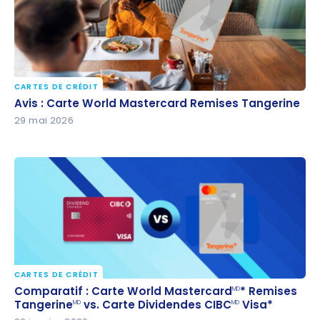
CARTES DE CRÉDIT
Avis : Carte World Mastercard Remises Tangerine
Avis : Carte World Mastercard Remises Tangerine
29 mai 2026
CARTES DE CRÉDIT
Comparatif : Carte World Mastercard
* Remises
MD
Comparatif : Carte World Mastercard
* Remises
MD
Tangerine
vs. Carte Dividendes CIBC
Visa*
Tangerine
vs. Carte Dividendes CIBC
Visa*
MD
MD
MD
MD