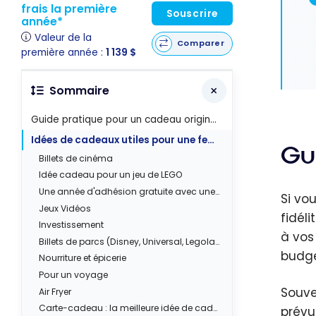
frais la première
Souscrire
année*
Valeur de la
Comparer
première année :
1 139 $
Sommaire
Guide pratique pour un cadeau original pas cher
Idées de cadeaux utiles pour une femme, un homme ou un ado avec les points
Gu
Billets de cinéma
Idée cadeau pour un jeu de LEGO
Une année d'adhésion gratuite avec une Carte de membre Costco
Si vo
Jeux Vidéos
fidél
Investissement
à vos
Billets de parcs (Disney, Universal, Legoland, etc)
budge
Nourriture et épicerie
Pour un voyage
Souve
Air Fryer
Carte-cadeau : la meilleure idée de cadeau de Noël pour la personne qui a déjà tout
prévu,