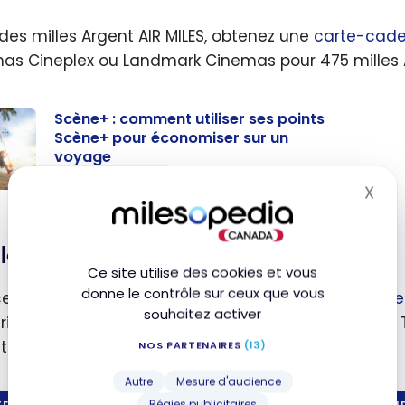
des milles Argent AIR MILES, obtenez une
carte-cadea
as Cineplex ou Landmark Cinemas pour 475 milles 
Scène+ : comment utiliser ses points
Scène+ pour économiser sur un
voyage
14 juillet 2026
X
Mas
+ :
ent
er ses
Idée cadeau pour un jeu de LEGO
Ce site utilise des cookies et vous
s
donne le contrôle sur ceux que vous
e soit en achetant une
carte-cadeau électronique
e+
souhaitez activer
ari SF-24, le Château de Poudlard ou la Fontaine de T
t ou Rêves.
omis
NOS PARTENAIRES
(13)
 un
Autre
Mesure d'audience
ge
Régies publicitaires