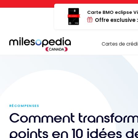
Passer
Panneau de gestion des cookies
au
Carte BMO eclipse Vi
Offre exclusive 
contenu
Cartes de crédi
RÉCOMPENSES
Comment transform
points en 10 idées d