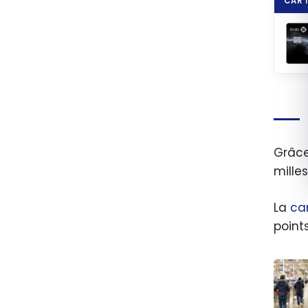
CART
Grâc
mille
La
ca
point