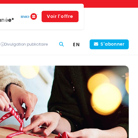
Voir l'offre
année*
EN
S'abonner
Divulgation publicitaire