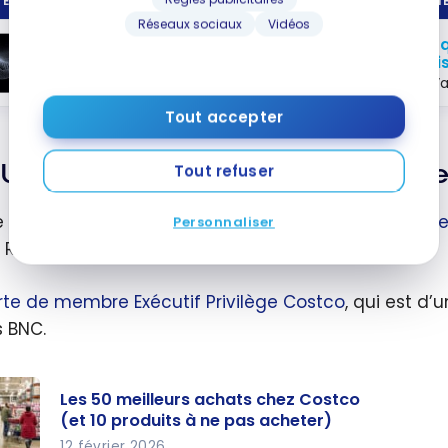
E DE CRÉDIT
PRIME
Réseaux sociaux
Vidéos
Jusq
Carte Mastercard
* BMO Ascend
MD
MD
frai
World Elite
*
MD
Va
Tout accepter
Une année d’adhésion gratuite a
Tout refuser
e à
AIR MILES, donnez l’adhésion-cadeau Privilège d
Personnaliser
s Rêves.
rte de membre Exécutif Privilège Costco
, qui est d’
s BNC.
Les 50 meilleurs achats chez Costco
(et 10 produits à ne pas acheter)
12 février 2026