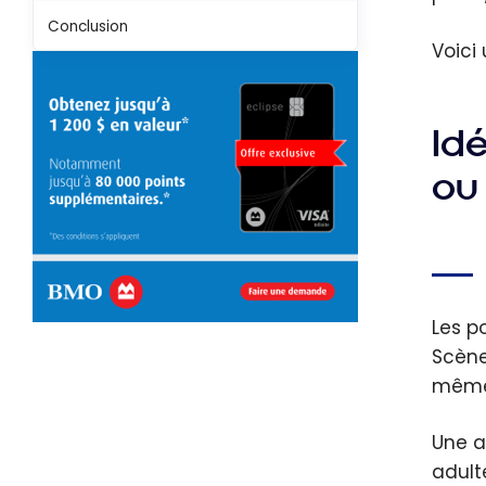
Conclusion
Voici
Id
ou
Les p
Scène
même
Une a
adult