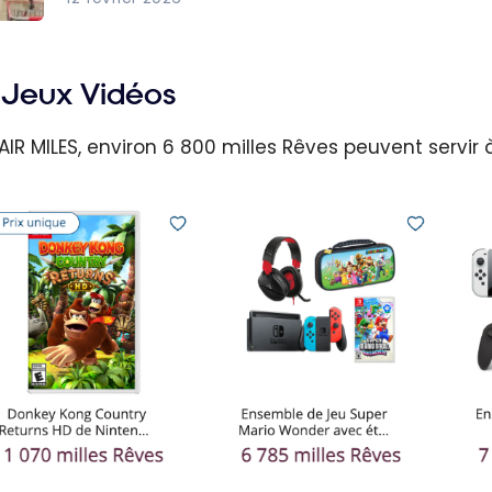
0
eurs
Jeux Vidéos
ts
AIR MILES, environ 6 800 milles Rêves peuvent servi
co
its à
s
er)