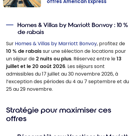
offres American Express
Offre : Obtenez
jusqu’à 110 000
Homes & Villas by Marriott Bonvoy : 10 %
points Marriott
de rabais
Bonvoy avec
ces offres
Sur
Homes & Villas by Marriott Bonvoy
, profitez de
American
10 % de rabais
sur une sélection de locations pour
Express
un séjour de
2 nuits ou plus
. Réservez entre le
13
juillet et le 20 août 2026
. Les séjours sont
admissibles du 17 juillet au 30 novembre 2026, à
l’exception des périodes du 4 au 7 septembre et du
25 au 29 novembre.
Stratégie pour maximiser ces
offres