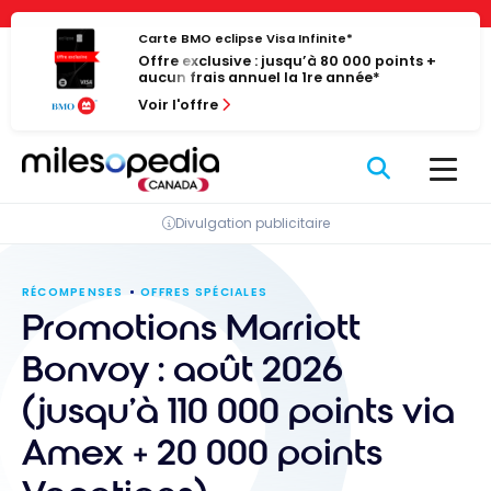
Passer
Panneau de gestion des cookies
au
Carte BMO eclipse Visa Infinite*
Offre exclusive : jusqu’à 80 000 points +
contenu
aucun frais annuel la 1re année*
Voir l'offre
Divulgation publicitaire
RÉCOMPENSES
OFFRES SPÉCIALES
Promotions Marriott
Bonvoy : août 2026
(jusqu’à 110 000 points via
Amex + 20 000 points