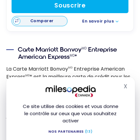
Souscrire
Comparer
En savoir plus
Carte Marriott Bonvoy
Entreprise
MD
American Express
*
MD
La Carte Marriott Bonvoy
Entreprise American
MD
Express
* est la meilleure carte de crédit pour les
MD
travailleurs autonomes, professionnels et
X
Masq
propriétaires de petites entreprises qui voyagent.
Ce site utilise des cookies et vous donne
Avec cette offre de bienvenue vous pouvez obtenir
le contrôle sur ceux que vous souhaitez
jusqu’à
110 000 points Marriott Bonvoy
:
activer
Obtenez
80 000 points
après avoir porté un
NOS PARTENAIRES
(13)
total de 10 000 $ à votre Carte au cours de vos