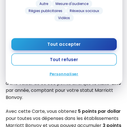
Autre
Mesure d'audience
6 premiers mois d’adhésion.
Régies publicitaires
Réseaux sociaux
En plus, obtenez
30 000 points
en effectuant
Vidéos
un achat au cours de votre 15e mois d’adhésion
à la Carte.
Cette offre exceptionnelle se termine le
22
Tout accepter
septembre 2026
.
Tout refuser
C’est une carte que nous conseillons de conserver
car chaque année au renouvellement, vous
Personnaliser
obtenez un
certificat annuel d’une nuit gratuite
d’une valeur de 35 000 points ainsi que
15 nuits-Élite
par année, comptant pour votre statut Marriott
Bonvoy.
Avec cette Carte, vous obtenez
5 points par dollar
pour toutes vos dépenses dans les établissements
Marriott Bonvoy et vous pouvez accumuler
3 points