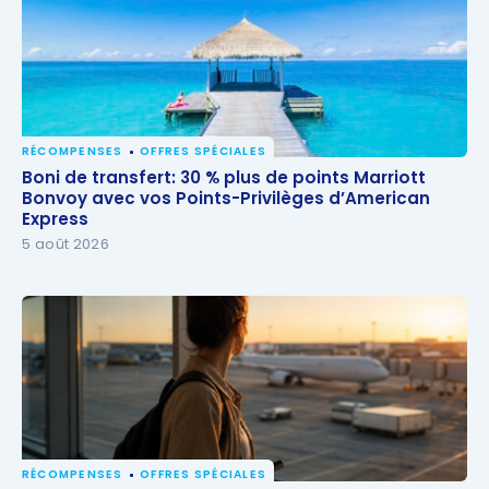
RÉCOMPENSES
OFFRES SPÉCIALES
Boni de transfert: 30 % plus de points Marriott
Boni de transfert: 30 % plus de points Marriott
Bonvoy avec vos Points-Privilèges d’American
Bonvoy avec vos Points-Privilèges d’American
Express
Express
5 août 2026
RÉCOMPENSES
OFFRES SPÉCIALES