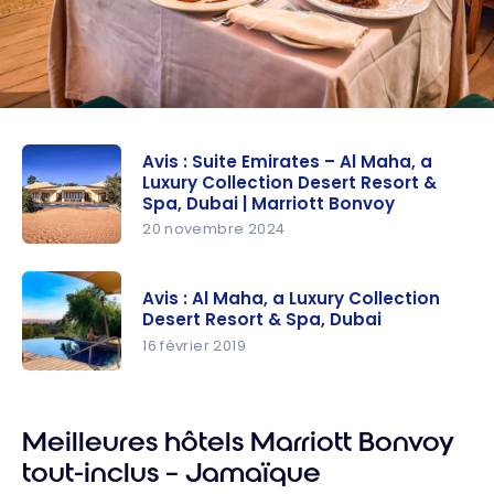
Avis : Suite Emirates – Al Maha, a
Luxury Collection Desert Resort &
Spa, Dubai | Marriott Bonvoy
20 novembre 2024
Avis : Suite
Emirates –
Avis : Al Maha, a Luxury Collection
Al Maha, a
Desert Resort & Spa, Dubai
Luxury
16 février 2019
Collection
Avis : Al
Desert
Maha, a
Resort &
Meilleures hôtels Marriott Bonvoy
Luxury
Spa, Dubai
Collection
tout-inclus – Jamaïque
| Marriott