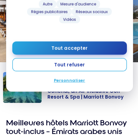
Autre
Mesure d'audience
Régies publicitaires
Réseaux sociaux
Vidéos
Tout accepter
Tout refuser
HÔTELS
Personnaliser
Avis : The Westin Reserva
Conchal, an All-Inclusive Golf
Resort & Spa | Marriott Bonvoy
Avis : The
Westin Reserva
Meilleures hôtels Marriott Bonvoy
Conchal, an All-
Inclusive Golf
tout-inclus – Émirats arabes unis
Resort & Spa |