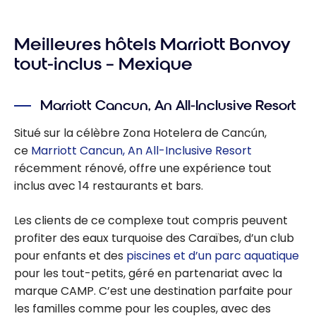
Jamaïque :
Guide de
Meilleures hôtels Marriott Bonvoy
voyage |
Itinéraires et
tout-inclus – Mexique
Incontournable
s
Marriott Cancun, An All-Inclusive Resort
Situé sur la célèbre Zona Hotelera de Cancún,
ce
Marriott Cancun, An All-Inclusive Resort
récemment rénové, offre une expérience tout
inclus avec 14 restaurants et bars.
Les clients de ce complexe tout compris peuvent
profiter des eaux turquoise des Caraïbes, d’un club
pour enfants et des
piscines et d’un parc aquatique
pour les tout-petits, géré en partenariat avec la
marque CAMP. C’est une destination parfaite pour
les familles comme pour les couples, avec des