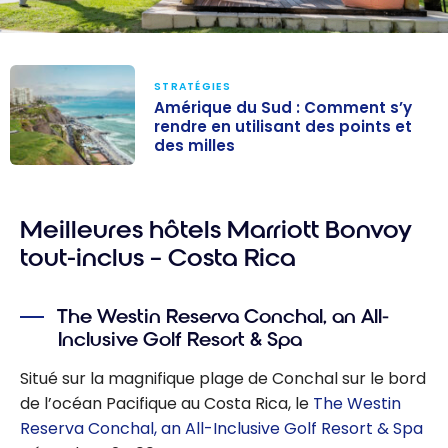
STRATÉGIES
Amérique du Sud : Comment s’y
rendre en utilisant des points et
des milles
Amérique du
Sud : Comment
Meilleures hôtels Marriott Bonvoy
s’y rendre en
utilisant des
tout-inclus – Costa Rica
points et des
milles
The Westin Reserva Conchal, an All-
Inclusive Golf Resort & Spa
Situé sur la magnifique plage de Conchal sur le bord
de l’océan Pacifique au Costa Rica, le
The Westin
Reserva Conchal, an All-Inclusive Golf Resort & Spa