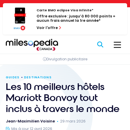
Passer
Panneau de gestion des cookies
au
Carte BMO eclipse Visa Infinite*
Offre exclusive : jusqu’à 80 000 points +
contenu
aucun frais annuel la 1re année*
Voir l'offre
Divulgation publicitaire
GUIDES
DESTINATIONS
Les 10 meilleurs hôtels
Marriott Bonvoy tout
inclus à travers le monde
Jean-Maximilien Voisine
29 mars 2026
Mis à jour 12 avril 2026