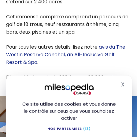
s’étend sur 2 400 acres.
Cet immense complexe comprend un parcours de
golf de 18 trous, neuf restaurants à thème, cinq
bars, deux piscines et un spa.
Pour tous les autres détails, lisez notre
avis du The
Westin Reserva Conchal, an All-Inclusive Golf
Resort & Spa
.
Disponible à partir de 368 $ US ou 69 000 points
X
Marriott Bonvoy par nuit.
Masq
Ce site utilise des cookies et vous donne
le contrôle sur ceux que vous souhaitez
activer
NOS PARTENAIRES
(13)