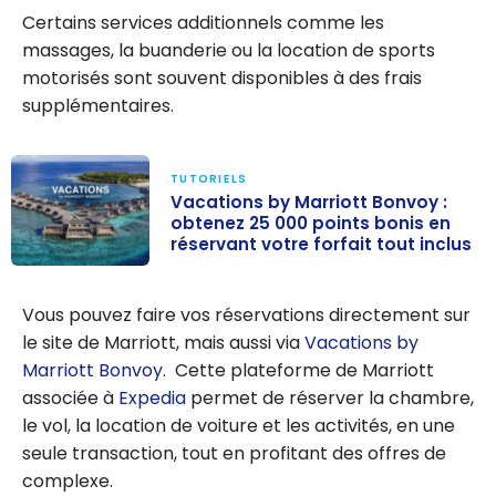
Certains services additionnels comme les
massages, la buanderie ou la location de sports
motorisés sont souvent disponibles à des frais
supplémentaires.
TUTORIELS
Vacations by Marriott Bonvoy :
obtenez 25 000 points bonis en
réservant votre forfait tout inclus
Vacations by
Marriott
Vous pouvez faire vos réservations directement sur
Bonvoy :
le site de Marriott, mais aussi via
Vacations by
obtenez 25 000
Marriott Bonvoy
. Cette plateforme de Marriott
points bonis en
associée à
Expedia
permet de réserver la chambre,
réservant votre
le vol, la location de voiture et les activités, en une
forfait tout
seule transaction, tout en profitant des offres de
inclus
complexe.