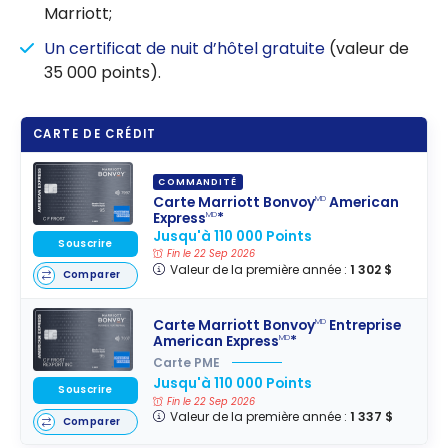
Marriott;
Un certificat de nuit d’hôtel gratuite
(valeur de
35 000 points).
CARTE DE CRÉDIT
COMMANDITÉ
Carte Marriott Bonvoy
American
MD
Express
*
MD
Jusqu'à 110 000 Points
Souscrire
Fin le 22 Sep 2026
Valeur de la première année :
1 302 $
Comparer
Carte Marriott Bonvoy
Entreprise
MD
American Express
*
MD
Carte PME
Jusqu'à 110 000 Points
Souscrire
Fin le 22 Sep 2026
Valeur de la première année :
1 337 $
Comparer