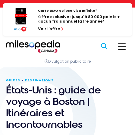
Passer
Panneau de gestion des cookies
au
Carte BMO eclipse Visa Infinite*
Offre exclusive : jusqu’à 80 000 points +
contenu
aucun frais annuel la 1re année*
Voir l'offre
Divulgation publicitaire
GUIDES
DESTINATIONS
États-Unis : guide de
voyage à Boston |
Itinéraires et
Incontournables