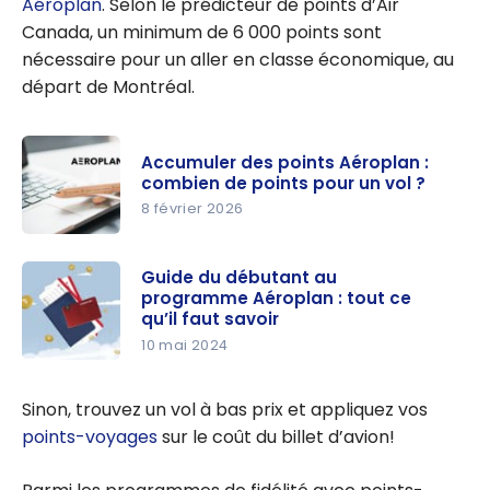
Aéroplan
. Selon le prédicteur de points d’Air
Canada, un minimum de
6 000
points sont
nécessaire pour un aller en classe économique, au
départ de Montréal.
Accumuler des points Aéroplan :
combien de points pour un vol ?
8 février 2026
Accumuler
des points
Guide du débutant au
programme Aéroplan : tout ce
Aéroplan :
qu’il faut savoir
combien
10 mai 2024
de points
Guide du
pour un
débutant
Sinon, trouvez un vol à bas prix et appliquez vos
vol ?
au
points-voyages
sur le coût du billet d’avion!
programm
e