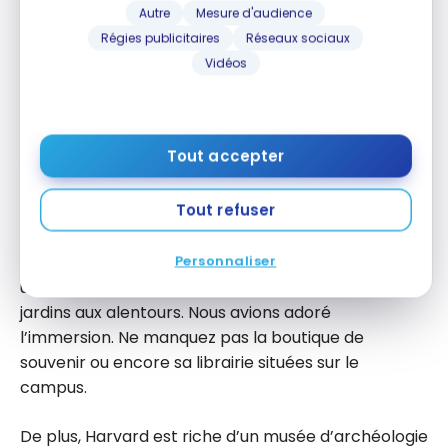
programme, c’est l’occasion de se divertir
Autre
Mesure d'audience
autrement. Vous avez des enfants et pensez que ce
Régies publicitaires
Réseaux sociaux
n’est pas pour vous? Détrompez-vous!
Vidéos
Une série de concerts se tiennent spécialement
pour les familles avec des enfants. Une bonne
Tout accepter
manière de les éduquer à la musique.
Tout refuser
Campus Harvard et ses musées
Visitez l
‘université Harvard
, la plus ancienne
Personnaliser
université américaine, et baladez-vous dans ses
jardins aux alentours. Nous avions adoré
l’immersion. Ne manquez pas la boutique de
souvenir ou encore sa librairie situées sur le
campus.
De plus, Harvard est riche d’un musée d’archéologie