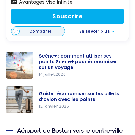
Avantages Visa Infinite
Souscrire
Comparer
En savoir plus
Scène+ : comment utiliser ses
points Scène+ pour économiser
sur un voyage
14 juillet 2026
Scène+ :
comment
Guide : économiser sur les billets
utiliser ses
d’avion avec les points
points
12 janvier 2025
Scène+
Guide :
pour
économise
économise
Aéroport de Boston vers le centre-ville
r sur les