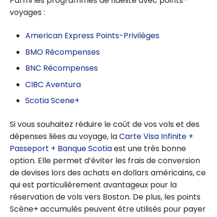
Parmi les programmes de fidélité avec points-
Aéroplan :
voyages :
tout ce
qu’il faut
American Express Points-Privilèges
savoir
BMO Récompenses
BNC Récompenses
CIBC Aventura
Scotia Scene+
Si vous souhaitez réduire le coût de vos vols et des
dépenses liées au voyage, la
Carte Visa Infinite +
Passeport + Banque Scotia
est une très bonne
option. Elle permet d’éviter les frais de conversion
de devises lors des achats en dollars américains, ce
qui est particulièrement avantageux pour la
réservation de vols vers Boston. De plus, les points
Scène+ accumulés peuvent être utilisés pour payer