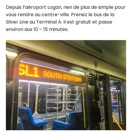
r sur un
billets
Depuis l’aéroport Logan, rien de plus de simple pour
voyage
d’avion
vous rendre au centre-ville. Prenez le bus de la
avec les
Silver Line au Terminal A. Il est gratuit et passe
points
environ aux 10 – 15 minutes.