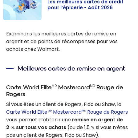
Les meilleures cartes de crédit
pour l’épicerie - Août 2026
Les meilleures
cartes de
Examinons les meilleures cartes de remise en
crédit pour
argent et de points de récompenses pour vos
l’épicerie -
achats chez Walmart.
Août 2026
Meilleures cartes de remise en argent
MD
MD
Carte World Elite
Mastercard
Rouge de
Rogers
Si vous êtes un client de Rogers, Fido ou Shaw, la
Carte World Elite
Mastercard
Rouge de Rogers
MD
MD
vous permet d’obtenir une
remise en argent de
2 % sur tous vos achats
(ou de 1,5 % si vous n’êtes
pas un client de Rogers, Fido ou Shaw).