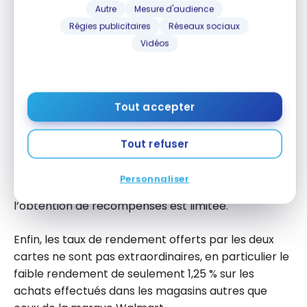
En ce qui concerne les moins bons aspects des
Autre
Mesure d'audience
cartes
Walmart Mastercard
, il y en a deux qui
Régies publicitaires
Réseaux sociaux
ressortent.
Vidéos
Tout d’abord, le revenu familial minimum requis de
100 000$ de la
Carte de Récompenses🅪 Walmart
World Mastercard
est plutôt élevé, ce qui la rend
Tout accepter
inaccessible à de nombreux clients de Walmart.
Tout refuser
Deuxièmement, aucune des deux cartes
Mastercard n’offre beaucoup d’avantages ou de
Personnaliser
bénéfices, de sorte que leur utilité au-delà de
l’obtention de récompenses est limitée.
Enfin, les taux de rendement offerts par les deux
cartes ne sont pas extraordinaires, en particulier le
faible rendement de seulement 1,25 % sur les
achats effectués dans les magasins autres que