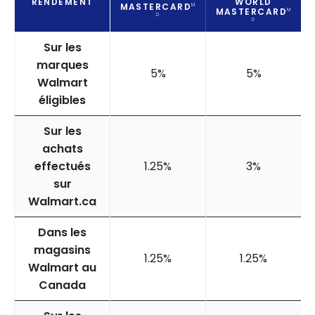
RENDEMENT
WORLD
MASTERCARD
M
MASTERCARD
M
D
D
Sur les
marques
5%
5%
Walmart
éligibles
Sur les
achats
effectués
1.25%
3%
sur
Walmart.ca
Dans les
magasins
1.25%
1.25%
Walmart au
Canada