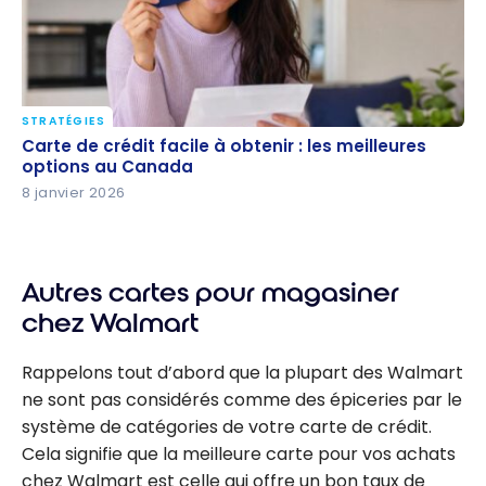
STRATÉGIES
Carte de crédit facile à obtenir : les meilleures
Carte de crédit facile à obtenir : les meilleures
options au Canada
options au Canada
8 janvier 2026
Autres cartes pour magasiner
chez Walmart
Rappelons tout d’abord que la plupart des Walmart
ne sont pas considérés comme des épiceries par le
système de catégories de votre carte de crédit.
Cela signifie que la meilleure carte pour vos achats
chez Walmart est celle qui offre un bon taux de