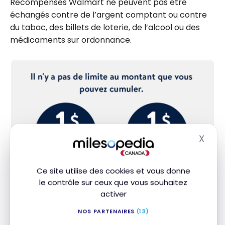
Récompenses Walmart ne peuvent pas être
échangés contre de l’argent comptant ou contre
du tabac, des billets de loterie, de l’alcool ou des
médicaments sur ordonnance.
X
Masq
Ce site utilise des cookies et vous donne
le contrôle sur ceux que vous souhaitez
activer
Les cartes Récompenses Walmart
Mastercard – Désavantages
NOS PARTENAIRES
(13)