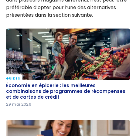
préférable d’opter pour l’une des alternatives
présentées dans la section suivante.
GUIDES
Économie en épicerie : les meilleures combinaisons
Économie en épicerie : les meilleures
de programmes de récompenses et de cartes de
combinaisons de programmes de récompenses
et de cartes de crédit
crédit
29 mai 2026