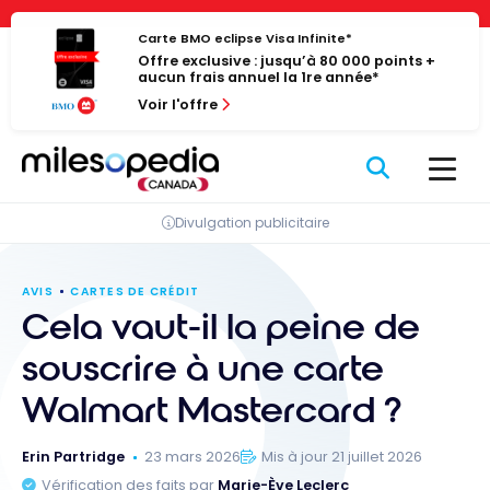
Passer
Panneau de gestion des cookies
au
Carte BMO eclipse Visa Infinite*
Offre exclusive : jusqu’à 80 000 points +
contenu
aucun frais annuel la 1re année*
Voir l'offre
Divulgation publicitaire
AVIS
CARTES DE CRÉDIT
Cela vaut-il la peine de
souscrire à une carte
Walmart Mastercard ?
Erin Partridge
23 mars 2026
Mis à jour 21 juillet 2026
Vérification des faits par
Marie-Ève Leclerc