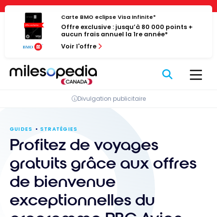
Passer
Panneau de gestion des cookies
au
Carte BMO eclipse Visa Infinite*
Offre exclusive : jusqu’à 80 000 points +
contenu
aucun frais annuel la 1re année*
Voir l'offre
Divulgation publicitaire
GUIDES
STRATÉGIES
Profitez de voyages
gratuits grâce aux offres
de bienvenue
exceptionnelles du