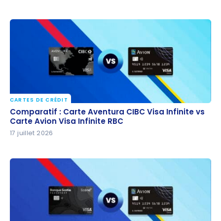
CARTES DE CRÉDIT
Comparatif : Carte Aventura CIBC Visa Infinite vs
Comparatif : Carte Aventura CIBC Visa Infinite vs
Carte Avion Visa Infinite RBC
Carte Avion Visa Infinite RBC
17 juillet 2026