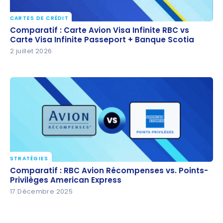
CARTES DE CRÉDIT
Comparatif : Carte Avion Visa Infinite RBC vs Carte
Comparatif : Carte Avion Visa Infinite RBC vs
Visa Infinite Passeport + Banque Scotia
Carte Visa Infinite Passeport + Banque Scotia
2 juillet 2026
STRATÉGIES
Comparatif : RBC Avion Récompenses vs. Points-
Comparatif : RBC Avion Récompenses vs. Points-
Privilèges American Express
Privilèges American Express
17 Décembre 2025