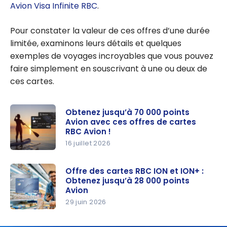
Avion Visa Infinite RBC
.
Pour constater la valeur de ces offres d’une durée
limitée, examinons leurs détails et quelques
exemples de voyages incroyables que vous pouvez
faire simplement en souscrivant à une ou deux de
ces cartes.
Obtenez jusqu’à 70 000 points
Avion avec ces offres de cartes
RBC Avion !
16 juillet 2026
Obtenez
jusqu’à
Offre des cartes RBC ION et ION+ :
Obtenez jusqu’à 28 000 points
70 000
Avion
points
29 juin 2026
Avion avec
Offre des
ces offres