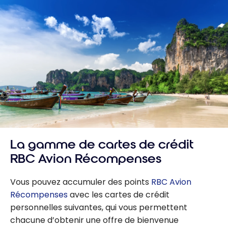
cartes RBC
de cartes
ION et
RBC Avion !
ION+ :
Obtenez
jusqu’à
28 000
points
Avion
La gamme de cartes de crédit
RBC Avion Récompenses
Vous pouvez accumuler des points
RBC Avion
Récompenses
avec les cartes de crédit
personnelles suivantes, qui vous permettent
chacune d’obtenir une offre de bienvenue