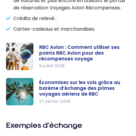
de voitures et plus encore en utilisant le portail
de réservation Voyages Avion Récompenses ;
Crédits de relevé ;
Cartes-cadeaux et marchandises.
RBC Avion : Comment utiliser ses
points RBC Avion pour des
récompenses voyage
9 juillet 2026
RBC Avion :
Comment
Économisez sur les vols grâce au
barème d’échange des primes
utiliser ses
voyages aériens de RBC
points RBC
27 janvier 2026
Avion pour
Économise
des
z sur les
récompen
vols grâce
Exemples d’échange
ses voyage
au barème