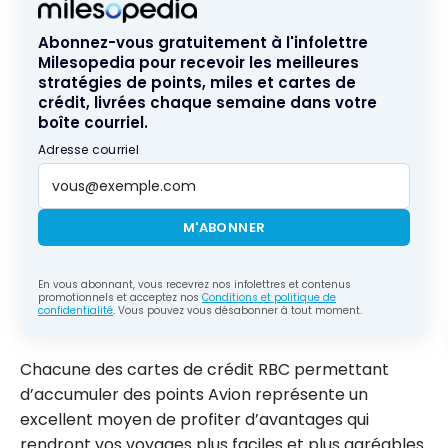
et Avion
Avion vers
Élite ?
Asia Miles
Abonnez-vous gratuitement à l'infolettre
de Cathay
Milesopedia pour recevoir les meilleures
stratégies de points, miles et cartes de
Pacific
crédit, livrées chaque semaine dans votre
boîte courriel.
Adresse courriel
M'ABONNER
En vous abonnant, vous recevrez nos infolettres et contenus
promotionnels et acceptez nos
Conditions et politique de
confidentialité
. Vous pouvez vous désabonner à tout moment.
Chacune des cartes de crédit RBC permettant
d’accumuler des points Avion représente un
excellent moyen de profiter d’avantages qui
rendront vos voyages plus faciles et plus agréables.