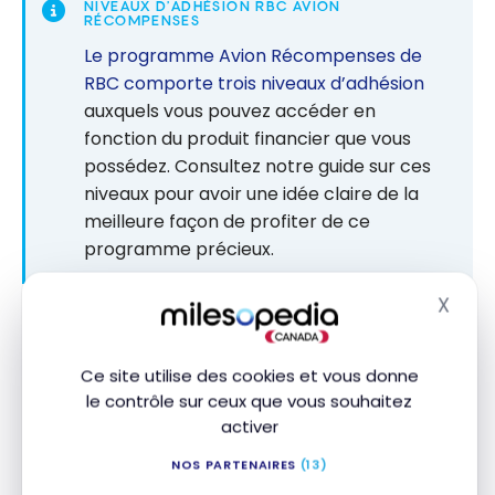
NIVEAUX D’ADHÉSION RBC AVION
RÉCOMPENSES
Le programme Avion Récompenses de
RBC comporte trois niveaux d’adhésion
auxquels vous pouvez accéder en
fonction du produit financier que vous
possédez. Consultez notre guide sur ces
niveaux pour avoir une idée claire de la
meilleure façon de profiter de ce
programme précieux.
X
Masq
Promotion RBC Avion : bonus de
transfert de 15 % vers AAdvantage
Ce site utilise des cookies et vous donne
4 août 2026
le contrôle sur ceux que vous souhaitez
activer
Promotion
RBC Avion :
Tutoriel RBC : Comment transférer
NOS PARTENAIRES
(13)
des points RBC Avion vers
bonus de