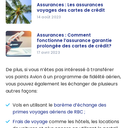
s :
DoorDash
Assurances : Les assurances
Comment
voyages des cartes de crédit
fonctionne
14 août 2023
l’assurance
Assurance
appareils
s : Les
Assurances : Comment
mobiles
fonctionne l’assurance garantie
assurances
des cartes
prolongée des cartes de crédit?
voyages
de Crédit
17 avril 2023
des cartes
Assurance
de crédit
s :
De plus, si vous n’êtes pas intéressé à transférer
Comment
vos points Avion à un programme de fidélité aérien,
fonctionne
vous pouvez également les échanger de plusieurs
l’assurance
autres façons:
garantie
prolongée
Vols en utilisant le
barème d’échange des
des cartes
primes voyages aériens de RBC ;
de crédit?
Frais de voyage
comme les hôtels, les locations