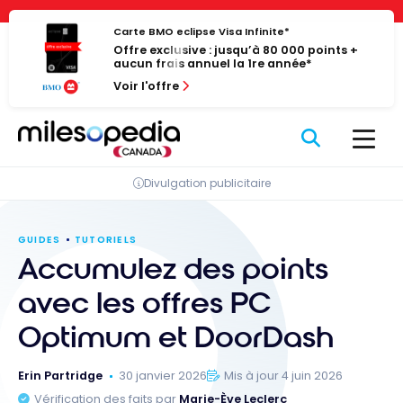
Passer
Panneau de gestion des cookies
au
Carte BMO eclipse Visa Infinite*
Offre exclusive : jusqu’à 80 000 points +
contenu
aucun frais annuel la 1re année*
Voir l'offre
Divulgation publicitaire
GUIDES
TUTORIELS
Accumulez des points
avec les offres PC
Optimum et DoorDash
Erin Partridge
30 janvier 2026
Mis à jour 4 juin 2026
Vérification des faits par
Marie-Ève Leclerc