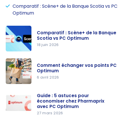
Comparatif : Scène+ de la Banque Scotia vs PC
Optimum
Comparatif : Scène+ de la Banque
Scotia vs PC Optimum
18 juin 2026
Comparati
f : Scène+
Comment échanger vos points PC
de la
Optimum
Banque
6 avril 2026
Scotia vs
Comment
PC
échanger
Guide : 5 astuces pour
Optimum
économiser chez Pharmaprix
vos points
avec PC Optimum
PC
27 mars 2026
Optimum
Guide : 5
astuces