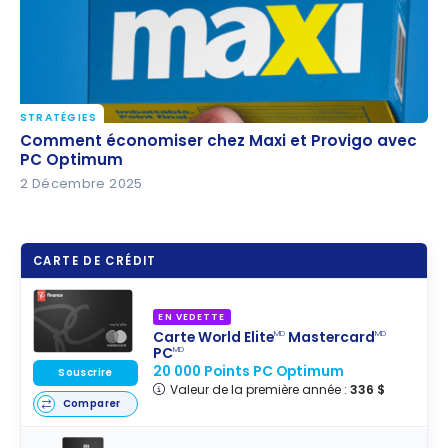
STRATÉGIES
Comment économiser chez Maxi et Provigo avec
Comment économiser chez Maxi et Provigo avec
PC Optimum
PC Optimum
2 Décembre 2025
CARTE DE CRÉDIT
EN VEDETTE
Carte World Elite
Mastercard
MD
MD
PC
MD
20 000 Points PC Optimum
Souscrire
Valeur de la première année :
336 $
Comparer