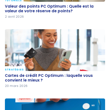
TUTORIELS
Valeur des points PC Optimum : Quelle est la valeur
Valeur des points PC Optimum : Quelle est la
de votre réserve de points?
valeur de votre réserve de points?
2 avril 2026
STRATÉGIES
Cartes de crédit PC Optimum : laquelle vous
Cartes de crédit PC Optimum : laquelle vous
convient le mieux ?
convient le mieux ?
20 mars 2026