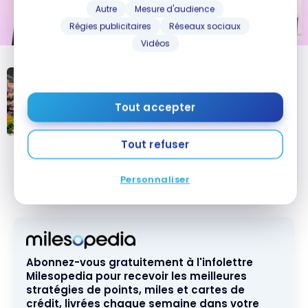
Autre
Mesure d'audience
Régies publicitaires
Réseaux sociaux
Vidéos
TUTORIELS
Offres PC Optimum : Plus de
Tout accepter
façons d’accumuler des
récompenses
Offres PC
Tout refuser
Optimum : Plus
Qu’est-ce que DoorDash?
de façons
Personnaliser
d’accumuler
des
récompenses
Abonnez-vous gratuitement à l'infolettre
Milesopedia pour recevoir les meilleures
stratégies de points, miles et cartes de
crédit, livrées chaque semaine dans votre