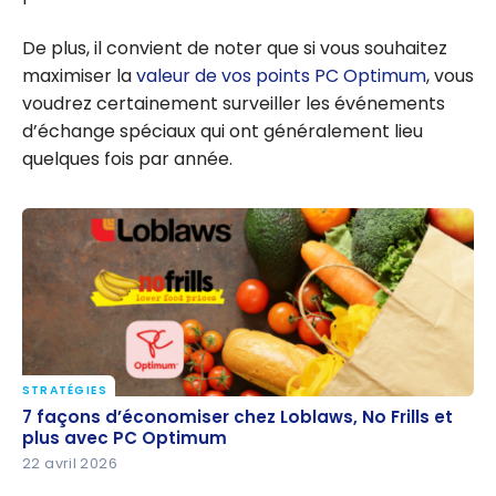
De plus, il convient de noter que si vous souhaitez
maximiser la
valeur de vos points PC Optimum
, vous
voudrez certainement surveiller les événements
d’échange spéciaux qui ont généralement lieu
quelques fois par année.
STRATÉGIES
7 façons d’économiser chez Loblaws, No Frills et
7 façons d’économiser chez Loblaws, No Frills et
plus avec PC Optimum
plus avec PC Optimum
22 avril 2026