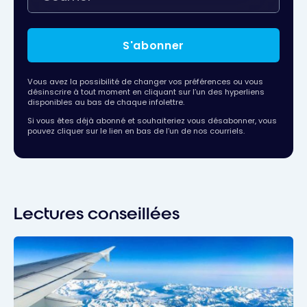
S'abonner
Vous avez la possibilité de changer vos préférences ou vous
désinscrire à tout moment en cliquant sur l’un des hyperliens
disponibles au bas de chaque infolettre.
Si vous êtes déjà abonné et souhaiteriez vous désabonner, vous
pouvez cliquer sur le lien en bas de l’un de nos courriels.
Lectures conseillées