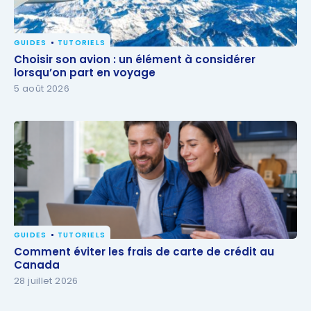
GUIDES
TUTORIELS
Choisir son avion : un élément à considérer
Choisir son avion : un élément à considérer
lorsqu’on part en voyage
lorsqu’on part en voyage
5 août 2026
GUIDES
TUTORIELS
Comment éviter les frais de carte de crédit au
Comment éviter les frais de carte de crédit au
Canada
Canada
28 juillet 2026