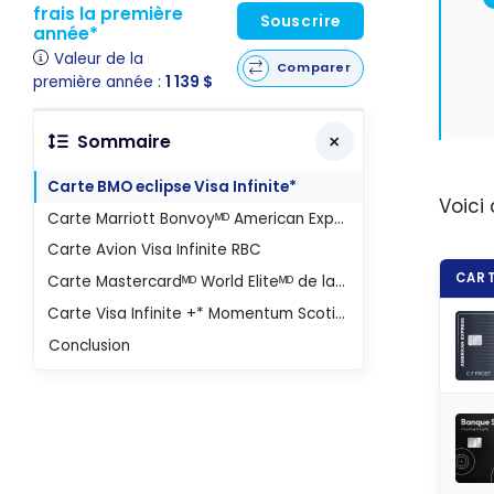
frais la première
Souscrire
année*
Valeur de la
Comparer
première année :
1 139 $
Sommaire
Carte BMO eclipse Visa Infinite*
Voici
Carte Marriott Bonvoyᴹᴰ American Expressᴹᴰ*
Carte Avion Visa Infinite RBC
CART
Carte Mastercardᴹᴰ World Eliteᴹᴰ de la Banque Nationale
Carte Visa Infinite +* Momentum Scotiaᴹᴰ
Conclusion