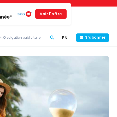
Voir l'offre
année*
EN
S'abonner
Divulgation publicitaire