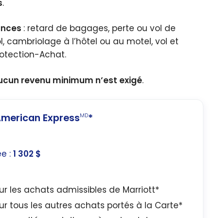
s
.
ances
: retard de bagages, perte ou vol de
 cambriolage à l’hôtel ou au motel, vol et
otection-Achat.
ucun revenu minimum n’est exigé
.
merican Express
*
MD
ée :
1 302 $
sur les achats admissibles de Marriott*
sur tous les autres achats portés à la Carte*