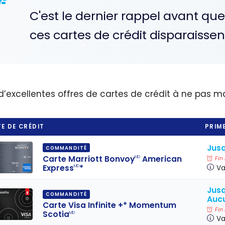
C'est le dernier rappel avant qu
ces cartes de crédit disparaissent
 d’excellentes offres de cartes de crédit à ne pas 
E DE CRÉDIT
PRIME
Jusq
COMMANDITÉ
Carte Marriott Bonvoy
American
MD
Fin
Express
*
Va
MD
Jusq
COMMANDITÉ
Aucu
Carte Visa Infinite +* Momentum
Fin
Scotia
MD
Va