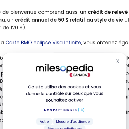
re de bienvenue comprend aussi un
crédit de relevé
nu
, un
crédit annuel de 50 $ relatif au style de vie
e
 de 120 $).
la
Carte BMO eclipse Visa Infinite
, vous obtenez éga
5x les points de récompense BMO
pour chaque dollar
X
Mas
emporter, le covoiturage, le transport en commun et
1 point de récompense BMO
pour chaque dollar dépe
10 % plus de points
lorsque vous ajoutez un utilisate
Ce site utilise des cookies et vous
Une
assurance pour appareils mobiles
offrant une 
donne le contrôle sur ceux que vous
La fonction
Pay with Points
, qui vous permet d’échan
souhaitez activer
de
1 $
*
NOS PARTENAIRES
(13)
Six mois d’adhésion à Instacart+ ainsi qu’un
crédit 
admissible*
Autre
Mesure d'audience
Régies publicitaires