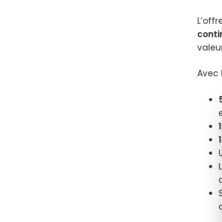
L’off
conti
valeur
Avec 