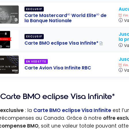
Aucu
EXCLUSIF
Carte Mastercard
World Elite
de
MD
MD
Fin
la Banque Nationale
Va
Jusq
EXCLUSIF
la p
Carte BMO eclipse Visa Infinite*
Va
Jusq
EN VEDETTE
Fin
Carte Avion Visa Infinite RBC
Va
Carte BMO eclipse Visa Infinite*
 exclusive
: la
Carte BMO eclipse Visa Infinite
est l’u
récompenses au Canada. Grâce à notre
offre excl
écompense BMO
, soit une valeur totale pouvant att