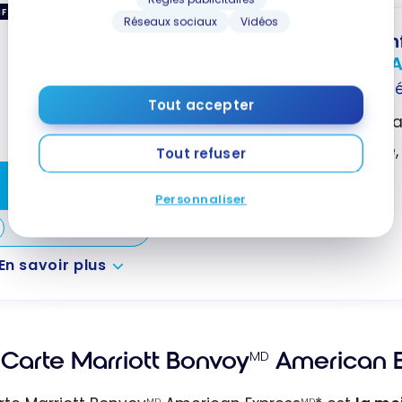
IF
Réseaux sociaux
Vidéos
Carte BMO eclipse Visa Inf
Jusqu'à 80 000 Points + A
Valeur de la première ann
Tout accepter
Aucuns frais la première 
5X les points sur l'épicerie
Tout refuser
Crédit annuel de 50 $
Souscrire
Personnaliser
Comparer
En savoir plus
Carte Marriott Bonvoy
American E
MD
MD
MD