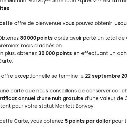
rte Marriott Bonvoy
American Express
* est
la mei
ites
.
cette offre de bienvenue vous pouvez obtenir jusq
Obtenez
80 000 points
après avoir porté un total de 
premiers mois d’adhésion.
En plus, obtenez
30 000 points
en effectuant un acha
Carte.
 offre exceptionnelle se termine le
22 septembre 2
 une carte que nous conseillons de conserver car 
rtificat annuel d’une nuit gratuite
d’une valeur de 3
ant pour votre statut Marriott Bonvoy.
cette Carte, vous obtenez
5 points par dollar
pour t