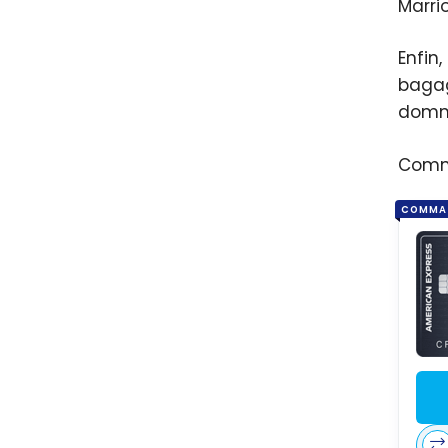
Marri
Enfin
bagag
domma
Comme
COMMA