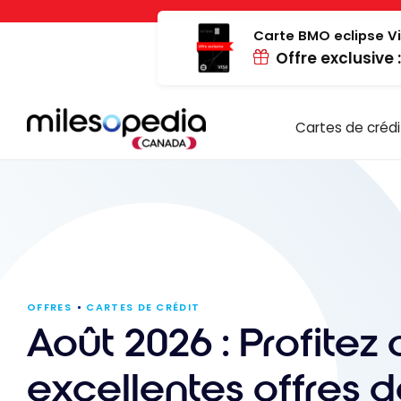
Passer
Panneau de gestion des cookies
au
Carte BMO eclipse Vi
Offre exclusive 
contenu
Cartes de crédi
OFFRES
CARTES DE CRÉDIT
Août 2026 : Profitez
excellentes offres 