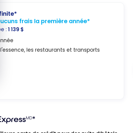
inite*
ucuns frais la première année*
ée :
1 139 $
année
, l'essence, les restaurants et transports
xpress
*
MD