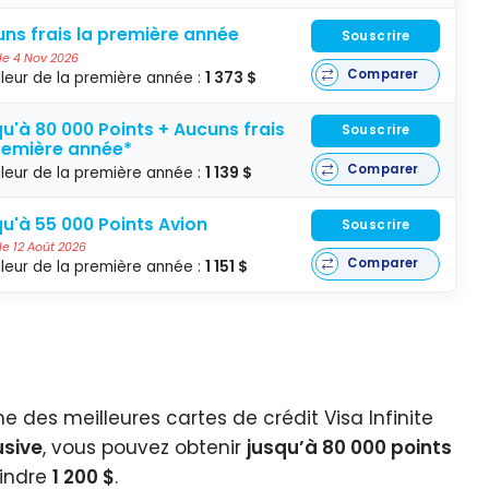
ns frais la première année
Souscrire
 le 4 Nov 2026
Comparer
leur de la première année :
1 373 $
u'à 80 000 Points + Aucuns frais
Souscrire
remière année*
Comparer
leur de la première année :
1 139 $
u'à 55 000 Points Avion
Souscrire
 le 12 Août 2026
Comparer
leur de la première année :
1 151 $
ne des meilleures cartes de crédit Visa Infinite
usive
, vous pouvez obtenir
jusqu’à 80 000 points
eindre
1 200 $
.