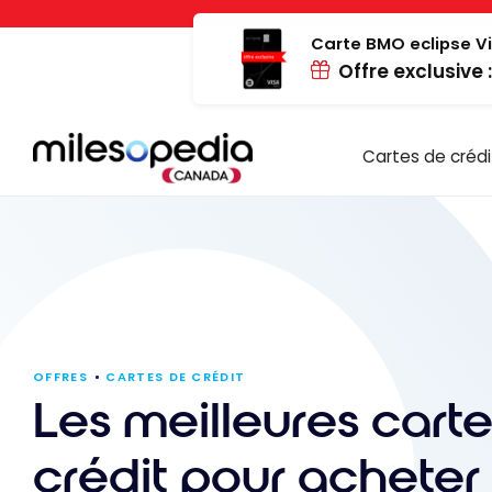
Passer
Panneau de gestion des cookies
au
Carte BMO eclipse Vi
Offre exclusive 
contenu
Cartes de crédi
OFFRES
CARTES DE CRÉDIT
Les meilleures cart
crédit pour acheter