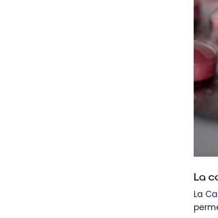
La c
La
Ca
perme