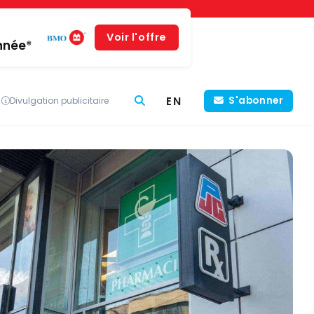
Voir l'offre
année*
EN
S'abonner
Divulgation publicitaire