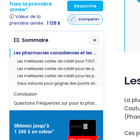
frais la première
Souscrire
année*
Valeur de la
Comparer
première année :
1 139 $
Sommaire
Les pharmacies canadiennes et les cartes de crédit
Les meilleures cartes de crédit pour TOUTES les pharmacies
Les meilleures cartes de crédit pour les pharmacies JEAN COUTU et Brunet
Les meilleures cartes de crédit pour les pharmacies Pharmaprix
Le
Deux astuces pour gagner des points en pharmacie
Conclusion
La pl
Questions Fréquentes sur pour la pharmacie
Coutu
(Phar
Ces p