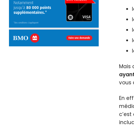
Mais 
ayant
vous 
En ef
médic
c’est 
inclua