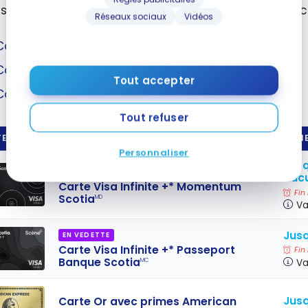
 sens, 3 cartes de crédit se démarquent pour les a
Réseaux sociaux
Vidéos
Carte Or avec primes American Express
MD
Carte Visa Infinite +* Momentum Scotia
Tout accepter
Carte Remises Tangerine Mastercard
Tout refuser
E DE CRÉDIT
PRIME
Personnaliser
Jusq
COMMANDITÉ
Aucu
Carte Visa Infinite +* Momentum
Fin
Scotia
MD
Va
Jusq
EN VEDETTE
Carte Visa Infinite +* Passeport
Fin
Banque Scotia
Va
MC
Jusq
Carte Or avec primes American