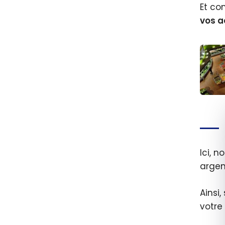
Et con
vos a
Com
fonct
points
Comm
Ici, 
Inter
arge
Point
Exclu
Ainsi
votre 