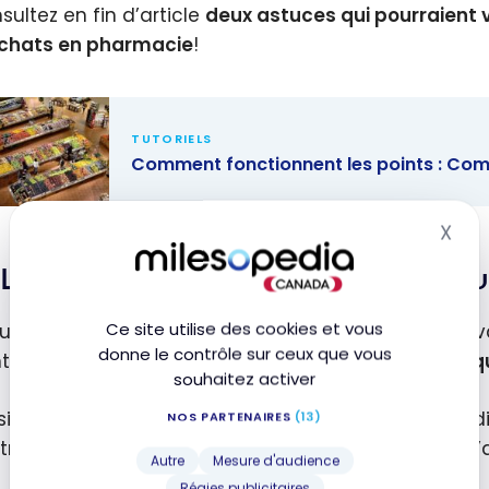
sultez en fin d’article
deux astuces qui pourraient 
chats en pharmacie
!
TUTORIELS
Comment fonctionnent les points : Comm
ment
X
Mas
ionnent les
Les meilleures cartes de crédit po
 :
erces,
Ce site utilise des cookies et vous
nous allons nous intéresser aux cartes qui offrent da
change,
donne le contrôle sur ceux que vous
nt
pour tous les achats effectués dans n’importe 
s-Bonis,
souhaitez activer
sions
, si vous avez l’habitude d’aller dans 2-3 bannières
NOS PARTENAIRES
(13)
travail ou de votre domicile, il peut être pratique d’
Autre
Mesure d'audience
Régies publicitaires