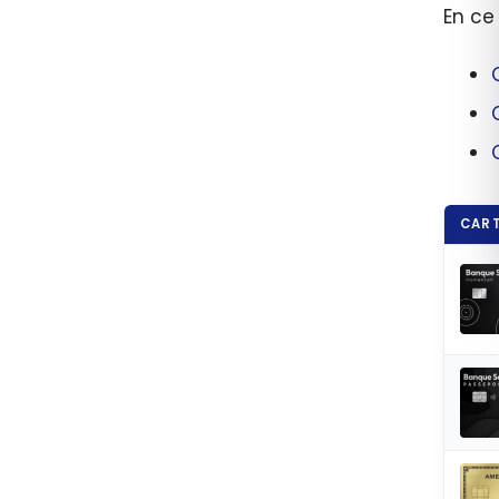
En ce
CART