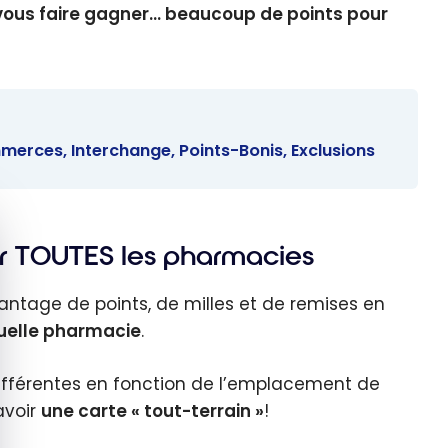
vous faire gagner… beaucoup de points pour
erces, Interchange, Points-Bonis, Exclusions
quer le bandeau des cookies
ur TOUTES les pharmacies
vantage de points, de milles et de remises en
quelle pharmacie
.
 différentes en fonction de l’emplacement de
avoir
une carte « tout-terrain »
!