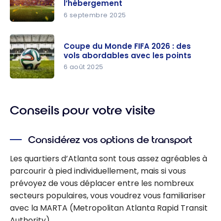
l’hébergement
nos
des billets
6 septembre 2025
meilleures
Coupe du
astuces
monde
pour
Coupe du Monde FIFA 2026 : des
FIFA 2026 :
vols abordables avec les points
économise
comment
6 août 2025
r avec les
économise
points
Coupe du
r sur
Monde
l’héberge
Conseils pour votre visite
FIFA 2026 :
ment
des vols
abordable
Considérez vos options de transport
s avec les
points
Les quartiers d’Atlanta sont tous assez agréables à
parcourir à pied individuellement, mais si vous
prévoyez de vous déplacer entre les nombreux
secteurs populaires, vous voudrez vous familiariser
avec la MARTA (Metropolitan Atlanta Rapid Transit
Authority).