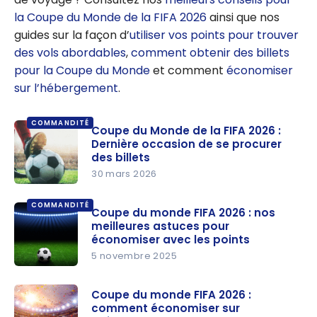
la Coupe du Monde de la FIFA 2026
ainsi que nos
guides sur la façon d’
utiliser vos points pour trouver
des vols abordables
,
comment obtenir des billets
pour la Coupe du Monde
et comment
économiser
sur l’hébergement
.
COMMANDITÉ
Coupe du Monde de la FIFA 2026 :
Dernière occasion de se procurer
des billets
30 mars 2026
Coupe du
COMMANDITÉ
Monde de
Coupe du monde FIFA 2026 : nos
meilleures astuces pour
la FIFA
économiser avec les points
2026 :
5 novembre 2025
Dernière
Coupe du
occasion
monde
Coupe du monde FIFA 2026 :
de se
comment économiser sur
FIFA 2026 :
procurer