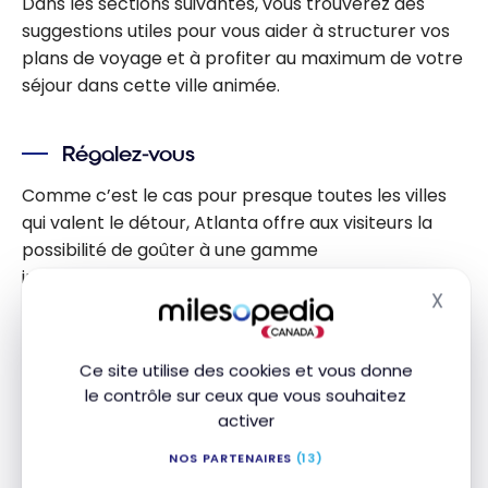
Dans les sections suivantes, vous trouverez des
suggestions utiles pour vous aider à structurer vos
plans de voyage et à profiter au maximum de votre
séjour dans cette ville animée.
Régalez-vous
Comme c’est le cas pour presque toutes les villes
qui valent le détour, Atlanta offre aux visiteurs la
possibilité de goûter à une gamme
impressionnante et vaste d’options de restauration.
X
Masq
Des choix classiques comme les célèbres ailes de
poulet « lemon-pepper » façon « wet », le poulet et
Ce site utilise des cookies et vous donne
les gaufres, et de multiples variétés de barbecue du
le contrôle sur ceux que vous souhaitez
Sud et de « soul food », jusqu’aux restaurants étoilés
activer
au guide Michelin (Atlanta en compte 8 !), vous
NOS PARTENAIRES
(13)
trouverez facilement tout ce dont vous avez envie.