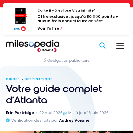
Passer
Panneau de gestion des cookies
au
Carte BMO eclipse Visa Infinite*
Offre exclusive : jusqu’à 80 000 points +
contenu
aucun frais annuel la 1re année*
Voir l'offre
Divulgation publicitaire
GUIDES
DESTINATIONS
Votre guide complet
d’Atlanta
Erin Partridge
22 mai 2026
Mis à jour 16 juin 2026
Vérification des faits par
Audrey Voisine