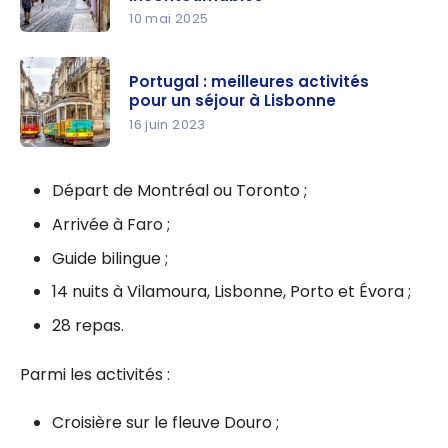
10 mai 2025
Portugal :
guide de
Portugal : meilleures activités
voyage au
pour un séjour à Lisbonne
Portugal |
16 juin 2023
Itinéraires
Portugal :
et
meilleures
Départ de Montréal ou Toronto ;
Incontourn
activités
ables
Arrivée à Faro ;
pour un
Guide bilingue ;
séjour à
Lisbonne
14 nuits à Vilamoura, Lisbonne, Porto et Évora ;
28 repas.
Parmi les activités :
Croisière sur le fleuve Douro ;