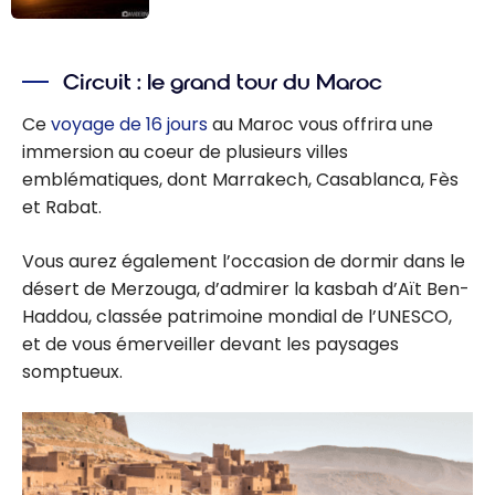
Maroc : Guide
de voyage |
Circuit : le grand tour du Maroc
Itinéraires et
Incontournable
Ce
voyage de 16 jours
au Maroc vous offrira une
s
immersion au coeur de plusieurs villes
emblématiques, dont Marrakech, Casablanca, Fès
et
Rabat.
Vous aurez également l’occasion de dormir dans le
désert de Merzouga, d’admirer
la kasbah d’Aït Ben-
Haddou, classée patrimoine mondial de l’UNESCO,
et de vous émerveiller devant les paysages
somptueux.