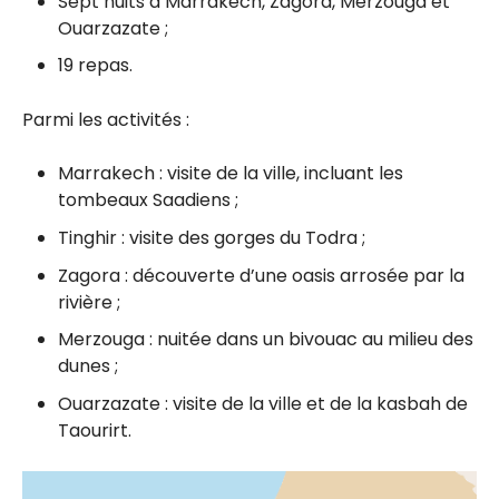
Sept nuits à
Marrakech,
Zagora,
Merzouga et
Ouarzazate ;
19 repas.
Parmi les activités :
Marrakech : visite de la ville, incluant les
tombeaux Saadiens ;
Tinghir : v
isite des gorges du Todra ;
Zagora : découverte d’une oasis arrosée par la
rivière ;
Merzouga : nuitée dans un bivouac au milieu des
dunes ;
Ouarzazate : v
isite de la ville et de la kasbah de
Taourirt.