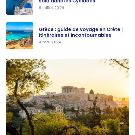
solo dans les Cyclades
6 juillet 2024
Grèce :
itinéraire
Grèce : guide de voyage en Crète |
d’un
Itinéraires et Incontournables
voyage en
4 mai 2024
solo dans
Grèce :
les
guide de
Cyclades
voyage en
Crète |
Itinéraires
et
Incontourn
ables