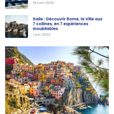
19 avril 2026
Italie :
Guide de
Italie : Découvrir Rome, la Ville aux
7 collines, en 7 expériences
voyage |
inoubliables
Itinéraires
1 juin 2023
et
Italie :
Incontourn
Découvrir
ables
Rome, la
Ville aux 7
collines, en
7
expérience
s
inoubliable
s