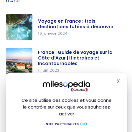
d’Azur
.
Voyage en France : trois
destinations futées à découvrir
19 janvier 2024
Voyage en
France :
France : Guide de voyage sur la
Côte d’Azur | Itinéraires et
trois
Incontournables
destination
11 juin 2023
s futées à
France :
découvrir
X
Masq
Guide de
voyage sur
la Côte
Ce site utilise des cookies et vous donne
le contrôle sur ceux que vous souhaitez
d’Azur |
activer
Itinéraires
et
NOS PARTENAIRES
(13)
Incontourn