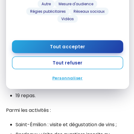
Autre
Mesure d'audience
ables
Régies publicitaires
Réseaux sociaux
Vidéos
Départ de Montréal ou Québec ;
Tout accepter
Arrivée à Paris ;
Guide parlant français ;
Tout refuser
14 nuits à
Rouen,
Saint-Malo,
Tours,
La Rochelle,
Bordeaux,
Toulouse,
Montpellier,
Nice,
Aix-en-
Personnaliser
Provence,
Lyon,
Troyes,
Reims et P
aris ;
19 repas.
Parmi les activités :
Saint-Émilion : visite et dégustation de vins ;