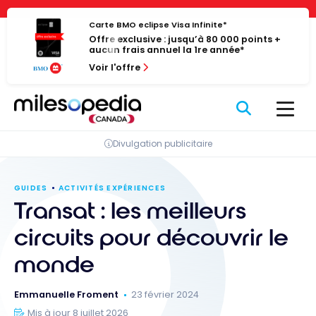
Passer
Panneau de gestion des cookies
au
Carte BMO eclipse Visa Infinite*
Offre exclusive : jusqu’à 80 000 points +
contenu
aucun frais annuel la 1re année*
Voir l'offre
Divulgation publicitaire
GUIDES
ACTIVITÉS EXPÉRIENCES
Transat : les meilleurs
circuits pour découvrir le
monde
Emmanuelle Froment
23 février 2024
Mis à jour 8 juillet 2026