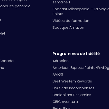
semaine !
onduite générale
Podcast Milesopedia – La Magi
Points
e
Vidéos de formation
Boutique Amazon
le!
Programmes de fidélité
 Canada
Aéroplan
nne
American Express Points-Privilè
AVIOS
Best Western Rewards
BNC Plan Récompenses
Bonidollars Desjardins
CIBC Aventura
Flying Blue