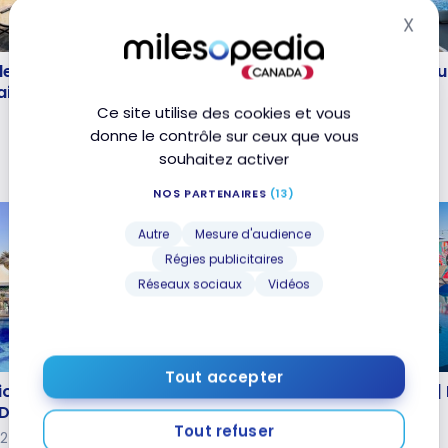
X
Mas
HÔTELS
idence Inn Sheikh Zayed
Avis : Waldorf Astoria 
idence Inn Sheikh Zayed
Avis : Waldorf Astoria D
i | Marriott Bonvoy
Jumeirah
i | Marriott Bonvoy
Jumeirah
Ce site utilise des cookies et vous
4
11 avril 2024
donne le contrôle sur ceux que vous
souhaitez activer
NOS PARTENAIRES
(13)
Autre
Mesure d'audience
Régies publicitaires
Réseaux sociaux
Vidéos
HÔTELS
Tout accepter
riott Resort Palm
Avis : Aloft Dubai South 
riott Resort Palm
Avis : Aloft Dubai South |
Dubai | Marriott Bonvoy
Bonvoy
Dubai | Marriott Bonvoy
Bonvoy
Tout refuser
024
24 janvier 2023