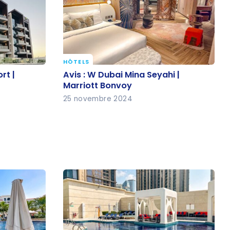
HÔTELS
ort |
Avis : W Dubai Mina Seyahi |
rt |
Avis : W Dubai Mina Seyahi |
Marriott Bonvoy
Marriott Bonvoy
25 novembre 2024