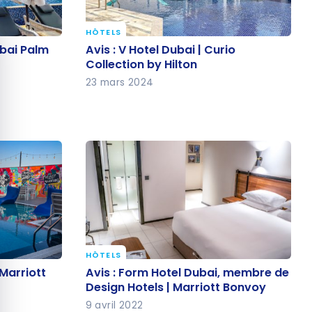
quer le bandeau des cookies
HÔTELS
Dubai Palm
Avis : V Hotel Dubai | Curio
ubai Palm
Avis : V Hotel Dubai | Curio
Collection by Hilton
Collection by Hilton
23 mars 2024
HÔTELS
| Marriott
Avis : Form Hotel Dubai, membre
 Marriott
Avis : Form Hotel Dubai, membre de
de Design Hotels | Marriott Bonvoy
Design Hotels | Marriott Bonvoy
9 avril 2022