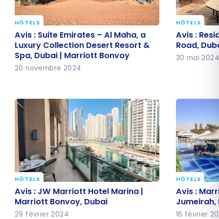
HÔTELS
HÔTELS
Avis : Suite Emirates – Al Maha, a
Avis : Res
Avis : Suite Emirates – Al Maha, a
Avis : Res
Luxury Collection Desert Resort &
Road, Duba
Luxury Collection Desert Resort &
Road, Duba
Spa, Dubai | Marriott Bonvoy
Spa, Dubai | Marriott Bonvoy
30 mai 202
20 novembre 2024
HÔTELS
HÔTELS
Avis : JW Marriott Hotel Marina |
Avis : Mar
Avis : JW Marriott Hotel Marina |
Avis : Mar
Marriott Bonvoy, Dubai
Jumeirah, 
Marriott Bonvoy, Dubai
Jumeirah, 
29 février 2024
16 février 2