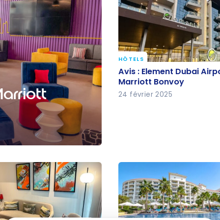
HÔTELS
Avis : Element Dubai Airp
Avis : Element Dubai Airpo
Marriott Bonvoy
Marriott Bonvoy
Marriott
24 février 2025