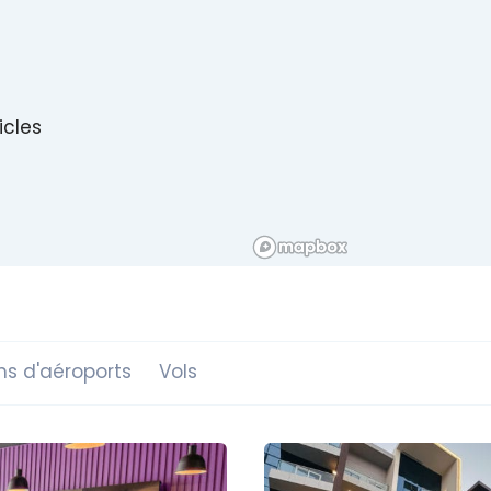
icles
ns d'aéroports
Vols