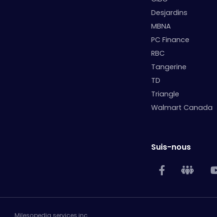
Desjardins
MBNA
PC Finance
RBC
Tangerine
TD
Triangle
Walmart Canada
Suis-nous
Milesopedia services inc.