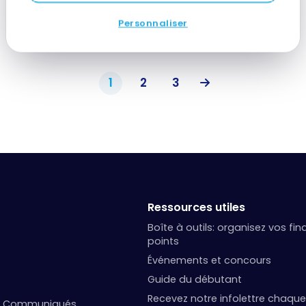
Personnaliser
1
2
3
Ressources utiles
Boîte à outils: organisez vos fi
points
Événements et concours
Guide du débutant
Recevez notre infolettre chaque
et Communiqués