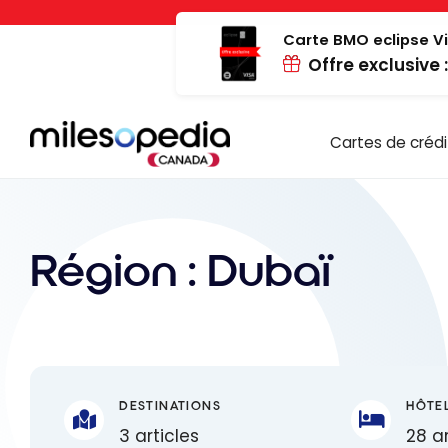
Passer
Panneau de gestion des cookies
au
Carte BMO eclipse Vi
Offre exclusive 
contenu
Cartes de crédi
Région :
Dubaï
DESTINATIONS
HÔTE
3 articles
28 ar