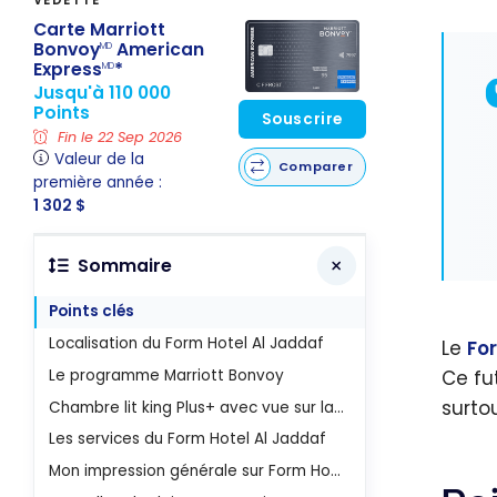
Carte Marriott
Bonvoy
American
MD
Express
*
MD
Jusqu'à 110 000
Points
Souscrire
Fin le 22 Sep 2026
Valeur de la
Comparer
première année :
1 302 $
Sommaire
Points clés
Localisation du Form Hotel Al Jaddaf
Le
Fo
Ce fu
Le programme Marriott Bonvoy
surtou
Chambre lit king Plus+ avec vue sur la ville
Les services du Form Hotel Al Jaddaf
Mon impression générale sur Form Hotel Al Jaddaf