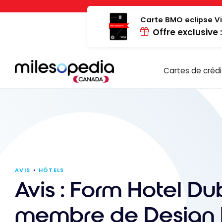
Passer
Panneau de gestion des cookies
au
Carte BMO eclipse Vi
Offre exclusive 
contenu
Cartes de crédi
AVIS
HÔTELS
Avis : Form Hotel Du
membre de Design H