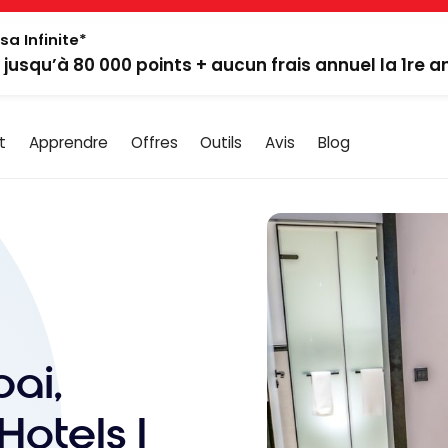
sa Infinite*
: jusqu’à 80 000 points + aucun frais annuel la 1re 
t
Apprendre
Offres
Outils
Avis
Blog
bai,
otels |