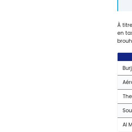
À tit
en tax
brouh
Burj
Aér
The
So
Al 