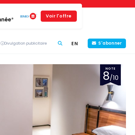
Voir l'offre
année*
EN
S'abonner
Divulgation publicitaire
NOTE
8
/10