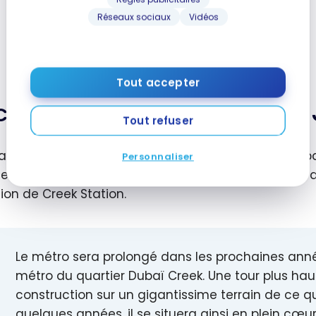
Réseaux sociaux
Vidéos
Tout accepter
calisation du Form Hotel Al
Tout refuser
cart du centre-ville de Dubaï, l’hôtel n’en demeure pa
Personnaliser
es à pied de la station de métro Al Jadaf, qui est l’
tion de Creek Station.
Le métro sera prolongé dans les prochaines année
métro du quartier Dubaï Creek. Une tour plus ha
construction sur un gigantissime terrain de ce qu
quelques années, il se situera ainsi en plein cœur 