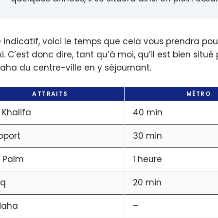
re indicatif, voici le temps que cela vous prendra po
i. C’est donc dire, tant qu’à moi, qu’il est bien situ
aha du centre-ville en y séjournant.
ATTRAITS
MÉTRO
 Khalifa
40 min
oport
30 min
 Palm
1 heure
uq
20 min
Maha
–