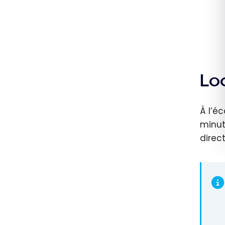
Lo
À l’é
minut
direc