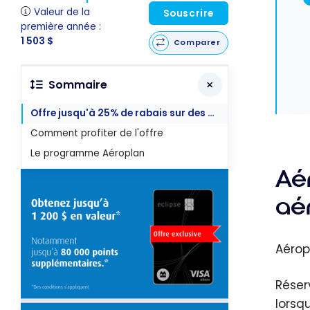
Valeur de la
Souscrire
première année :
1 503 $
Comparer
Sommaire
Offre jusqu'à 25% de rabais sur des primes aériennes
Comment profiter de l'offre
Le programme Aéroplan
Aé
aé
Aérop
Réser
lorsq