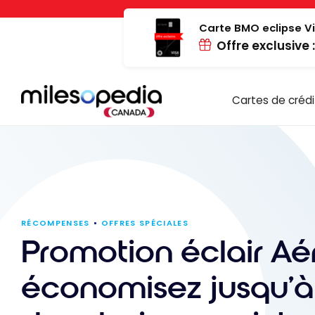
Passer
Panneau de gestion des cookies
au
Carte BMO eclipse Vi
Offre exclusive 
contenu
Cartes de crédi
RÉCOMPENSES
OFFRES SPÉCIALES
Promotion éclair Aé
économisez jusqu’à