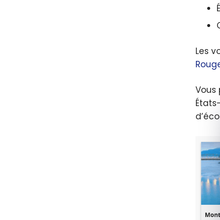
-été 
Les v
Roug
Vous 
États
d’éco