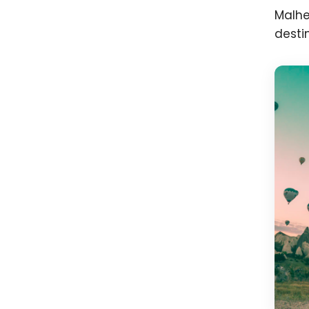
Malhe
desti