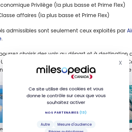
Économique Privilège (la plus basse et Prime Flex)
2025
Classe affaires (la plus basse et Prime Flex)
ols admissibles sont seulement ceux exploités par
A
e
.
pourrez choisir des vols au départ et à destination
-Unis, au Mexique ou dans les îles ensoleillées des C
X
Mas
nomiser sur les vols vers l’Amérique du Sud, l’Europe 
Ce site utilise des cookies et vous
donne le contrôle sur ceux que vous
souhaitez activer
NOS PARTENAIRES
(13)
Autre
Mesure d'audience
Régies publicitaires