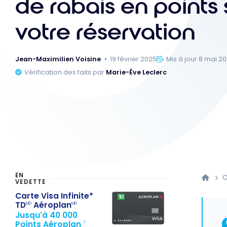
de rabais en points 
votre réservation
Jean-Maximilien Voisine
19 février 2025
Mis à jour 8 mai 2
Vérification des faits par
Marie-Ève Leclerc
EN
O
VEDETTE
Carte Visa Infinite*
TD
Aéroplan
MD
MD
Jusqu'à 40 000
Points Aéroplan
†