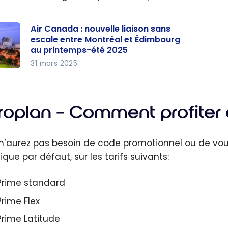
Air Canada : nouvelle liaison sans
escale entre Montréal et Édimbourg
au printemps-été 2025
31 mars 2025
a :
lle
roplan – Comment profiter d
n
n’aurez pas besoin de code promotionnel ou de vous
e
ique par défaut, sur les tarifs suivants:
éal
Prime standard
bour
Prime Flex
Prime Latitude
emps