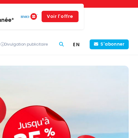
Voir l'offre
année*
EN
S'abonner
Divulgation publicitaire