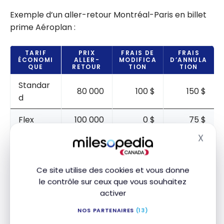
Exemple d’un aller-retour Montréal-Paris en billet
prime Aéroplan :
TARIF
PRIX
FRAIS DE
FRAIS
ÉCONOMI
ALLER-
MODIFICA
D’ANNULA
QUE
RETOUR
TION
TION
Standar
80 000
100 $
150 $
d
Flex
100 000
0 $
75 $
X
Masq
Latitude
140 000
0 $
0 $
Ce site utilise des cookies et vous donne
le contrôle sur ceux que vous souhaitez
Cela donnera entre les différentes options :
activer
NOS PARTENAIRES
(13)
DIFFÉREN
DIFFÉREN
DIFFÉREN
PRIX
CE DE
CE DE