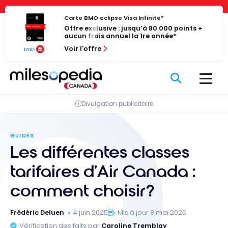
Passer
Panneau de gestion des cookies
au
Carte BMO eclipse Visa Infinite*
Offre exclusive : jusqu’à 80 000 points +
contenu
aucun frais annuel la 1re année*
Voir l'offre
Divulgation publicitaire
GUIDES
Les différentes classes
tarifaires d’Air Canada :
comment choisir?
Frédéric Deluen
4 juin 2025
Mis à jour 8 mai 2026
Vérification des faits par
Caroline Tremblay