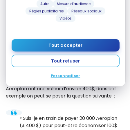
CE
ALLER-
FRAIS DE
FRAIS
Autre
Mesure d'audience
TARIFAIRE
RETOUR
MODIFICA
D’ANNULA
TION
TION
Régies publicitaires
Réseaux sociaux
Vidéos
Flex /
Standar
20 000
(100 $)
(75 $)
d
Tout accepter
Latitude
40 000
0 $
(75 $)
/ Flex
Tout refuser
Personnaliser
Puisque selon
notre évaluation
, 20 000 points
Aéroplan ont une valeur d’envion 400$, dans cet
exemple on peut se poser la question suivante :
Suis-je en train de payer 20 000 Aeroplan
(± 400 $) pour peut-être économiser 100$