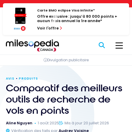
Passer
Panneau de gestion des cookies
au
Carte BMO eclipse Visa Infinite*
Offre exclusive : jusqu’à 80 000 points +
contenu
aucun frais annuel la 1re année*
Voir l'offre
Divulgation publicitaire
AVIS
PRODUITS
Comparatif des meilleurs
outils de recherche de
vols en points
Aline Nguyen
1 août 2025
Mis à jour 20 juillet 2026
Vérification des faits par
Audrey Voisine