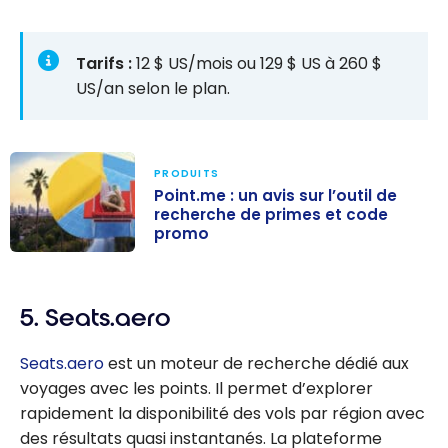
Tarifs :
12 $ US/mois ou 129 $ US à 260 $
US/an selon le plan.
PRODUITS
Point.me : un avis sur l’outil de
recherche de primes et code
promo
Point.me : un
avis sur l’outil
5. Seats.aero
de recherche
de primes et
Seats.aero
est un moteur de recherche dédié aux
code promo
voyages avec les points. Il permet d’explorer
rapidement la disponibilité des vols par région avec
des résultats quasi instantanés. La plateforme