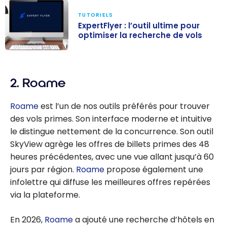
TUTORIELS
ExpertFlyer : l’outil ultime pour
optimiser la recherche de vols
ExpertFlyer :
l’outil ultime
2. Roame
pour optimiser
la recherche
Roame
est l’un de nos outils préférés pour trouver
de vols
des vols primes. Son interface moderne et intuitive
le distingue nettement de la concurrence. Son outil
SkyView agrège les offres de billets primes des 48
heures précédentes, avec une vue allant jusqu’à 60
jours par région.
Roame
propose également une
infolettre qui diffuse les meilleures offres repérées
via la plateforme.
En 2026,
Roame
a ajouté une recherche d’hôtels en