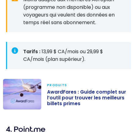
(programme non disponible) ou aux
voyageurs qui veulent des données en
temps réel sans abonnement.
Tarifs :
13,99 $ CA/mois ou 29,99 $
CA/mois (plan supérieur).
PRODUITS
AwardFares : Guide complet sur
l’outil pour trouver les meilleurs
billets primes
AwardFares :
Guide complet
4. Point.me
sur l’outil pour
trouver les