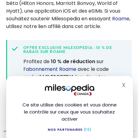
bêta (Hilton Honors, Marriott Bonvoy, World of
Hyatt), une application iOS et des eSIMs. Si vous
souhaitez soutenir Milesopedia en essayant
Roame
,
utilisez notre lien affilié dans cet article.
OFFRE EXCLUSIVE MILESOPEDIA : 10 % DE
RABAIS SUR ROAME
Profitez de
10 % de réduction
sur
l’
abonnement Roame
avec le code
exclusif
MILESOPEDIA
lors de votre
inscription.
X
Masq
Ce site utilise des cookies et vous donne
le contrôle sur ceux que vous souhaitez
activer
NOS PARTENAIRES
(13)