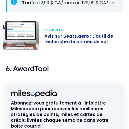
Tarifs :
12,99 $ CA/mois ou 129,99 $ CA/an.
PRODUITS
Avis sur Seats.aero : L’outil de
recherche de primes de vol
Avis sur
Seats.aero :
6. AwardTool
L’outil de
recherche de
primes de vol
Abonnez-vous gratuitement à l'infolettre
Milesopedia pour recevoir les meilleures
stratégies de points, miles et cartes de
crédit, livrées chaque semaine dans votre
boîte courriel.