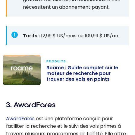
nécessitent un abonnement payant.
Tarifs :
12,99 $ US/mois ou 109,99 $ US/an.
PRODUITS
Roame : Guide complet sur le
moteur de recherche pour
trouver des vols en points
Roame : Guide
complet sur le
3. AwardFares
moteur de
recherche pour
AwardFares
est une plateforme conçue pour
trouver des
faciliter la recherche et le suivi des vols primes à
vols en points
travers plusieurs programmes de fidélité. Elle offre