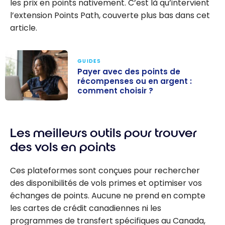
les prix en points nativement. C’est là qu’intervient
l’extension Points Path, couverte plus bas dans cet
article.
GUIDES
Payer avec des points de
récompenses ou en argent :
comment choisir ?
Payer avec des
points de
Les meilleurs outils pour trouver
récompenses
ou en argent :
des vols en points
comment
choisir ?
Ces plateformes sont conçues pour rechercher
des disponibilités de vols primes et optimiser vos
échanges de points. Aucune ne prend en compte
les cartes de crédit canadiennes ni les
programmes de transfert spécifiques au Canada,