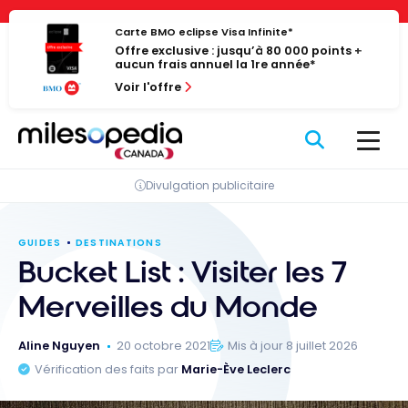
Passer
Panneau de gestion des cookies
au
Carte BMO eclipse Visa Infinite*
Offre exclusive : jusqu’à 80 000 points +
contenu
aucun frais annuel la 1re année*
Voir l'offre
Divulgation publicitaire
GUIDES
DESTINATIONS
Bucket List : Visiter les 7
Merveilles du Monde
Aline Nguyen
20 octobre 2021
Mis à jour 8 juillet 2026
Vérification des faits par
Marie-Ève Leclerc