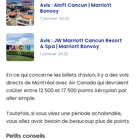
Westin
Bonvoy
Avis : Aloft Cancun | Marriott
Lagunamar
Bonvoy
Ocean
7 janvier 2020
Resort
Avis : Aloft
Villas & Spa
Cancun |
– Cancun |
Avis : JW Marriott Cancun Resort
Marriott
& Spa | Marriott Bonvoy
Marriott
Bonvoy
1 janvier 2020
Bonvoy
Avis : JW
Marriott
En ce qui concerne les billets d’avion, il y a des vols
Cancun
directs de Montréal avec Air Canada qui devraient
Resort &
coûter entre 12 500 et 17 500 points Aéroplan par
Spa |
aller simple.
Marriott
Bonvoy
Toutefois, si vous visez une période achalandée,
vous allez avoir besoin de beaucoup plus de points.
Petits conseils