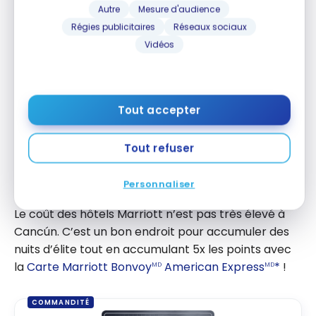
Une autre option consiste à prendre un
collectivo
,
Autre
Mesure d'audience
un taxi partagé, à partir d’une ville voisine
Régies publicitaires
Réseaux sociaux
abordable comme Valladolid (30-40 minutes du
Vidéos
site).
Valladolid est un
Pueblo Mágico
(ville magique) et
un endroit très accueillant. Il y a également un
Tout accepter
cenote
au cœur de la ville qui est idéal pour se
détendre et y sauter ! Les autobus ADO et Oriente
Tout refuser
vous permettent de vous rendre de Valladolid à
Cancún.
Personnaliser
Le coût des hôtels Marriott n’est pas très élevé à
Cancún. C’est un bon endroit pour accumuler des
nuits d’élite tout en accumulant 5x les points avec
la
Carte Marriott Bonvoy
American Express
*
!
MD
MD
COMMANDITÉ