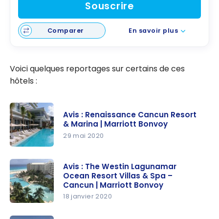
Souscrire
Comparer
En savoir plus
Voici quelques reportages sur certains de ces
hôtels :
Avis : Renaissance Cancun Resort
& Marina | Marriott Bonvoy
29 mai 2020
Avis :
Renaissanc
Avis : The Westin Lagunamar
Ocean Resort Villas & Spa –
e Cancun
Cancun | Marriott Bonvoy
Resort &
18 janvier 2020
Marina |
Avis : The
Marriott