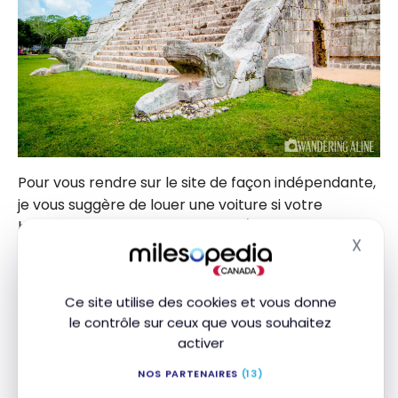
Pour vous rendre sur le site de façon indépendante,
je vous suggère de louer une voiture si votre
hébergement se situe à Cancún/Riviera Maya.
X
Masq
Il y a aussi des autobus publics (ADO et Oriente) qui
vont directement à Cancún, mais il faut compter
Ce site utilise des cookies et vous donne
environ 4 heures par trajet. Il peut être difficile de
le contrôle sur ceux que vous souhaitez
faire l’aller-retour en une journée, mais c’est tout à
activer
fait réalisable.
NOS PARTENAIRES
(13)