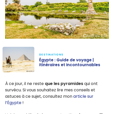
DESTINATIONS
Égypte : Guide de voyage |
Itinéraires et Incontournables
Égypte : Guide
de voyage |
À ce jour, il ne reste
que les pyramides
qui ont
Itinéraires et
survécu. Si vous souhaitez lire mes conseils et
Incontournable
astuces à ce sujet, consultez mon
article sur
s
l’Égypte
!