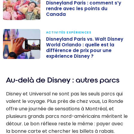
Disneyland Paris : comment s’y
rendre avec les points du
Canada
Disneyland
Paris :
ACTIVITÉS EXPÉRIENCES
comment s’y
Disneyland Paris vs. Walt Disney
World Orlando : quelle est la
rendre avec les
différence de prix pour une
points du
expérience Disney ?
Canada
Disneyland
Paris vs. Walt
Disney World
Au-delà de Disney : autres parcs
Orlando : quelle
est la
Disney et Universal ne sont pas les seuls parcs qui
différence de
valent le voyage. Plus près de chez vous, La Ronde
prix pour une
offre une journée de sensations à Montréal, et
expérience
plusieurs grands parcs nord-américains méritent le
Disney ?
détour. Le bon réflexe reste le même : payer avec
la bonne carte et chercher les billets à rabais.