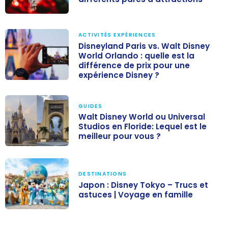
Disney dans le
monde : les
ACTIVITÉS EXPÉRIENCES
différents
Disneyland Paris vs. Walt Disney
World Orlando : quelle est la
parcs
différence de prix pour une
d’attractions
expérience Disney ?
Disneyland
Paris vs. Walt
GUIDES
Disney World
Walt Disney World ou Universal
Orlando : quelle
Studios en Floride: Lequel est le
meilleur pour vous ?
est la
différence de
Walt Disney
prix pour une
World ou
expérience
DESTINATIONS
Universal
Japon : Disney Tokyo – Trucs et
Disney ?
Studios en
astuces | Voyage en famille
Floride: Lequel
Japon : Disney
est le meilleur