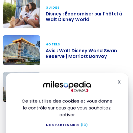
GUIDES
Disney : Économiser sur l’hôtel à
Walt Disney World
Disney :
Économiser sur
HÔTELS
l’hôtel à Walt
Avis : Walt Disney World Swan
Disney World
Reserve | Marriott Bonvoy
Avis : Walt
Disney World
X
HÔTELS
Swan Reserve |
Masq
Avis : Orlando World Center
Marriott
Marriott | Marriott Bonvoy
Bonvoy
Ce site utilise des cookies et vous donne
Avis : Orlando
le contrôle sur ceux que vous souhaitez
World Center
activer
Profiter d’Orlando au-delà des
Marriott |
NOS PARTENAIRES
(13)
Marriott
parcs