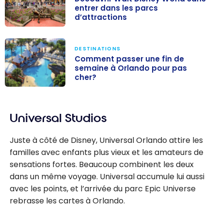
entrer dans les parcs
d’attractions
Découvrir Walt
Disney World
DESTINATIONS
sans entrer
Comment passer une fin de
semaine à Orlando pour pas
dans les parcs
cher?
d’attractions
Comment
passer une fin
Universal Studios
de semaine à
Orlando pour
Juste à côté de Disney, Universal Orlando attire les
pas cher?
familles avec enfants plus vieux et les amateurs de
sensations fortes. Beaucoup combinent les deux
dans un même voyage. Universal accumule lui aussi
avec les points, et l’arrivée du parc Epic Universe
rebrasse les cartes à Orlando.