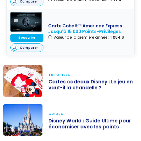
Comparer
Carte Cobalt
American Express
MD
Jusqu'à 15 000 Points-Privilèges
Valeur de la première année :
1 054 $
Souscrire
Comparer
TUTORIELS
Cartes cadeaux Disney : Le jeu en
vaut-il la chandelle ?
Cartes cadeaux
Disney : Le jeu
GUIDES
en vaut-il la
Disney World : Guide Ultime pour
chandelle ?
économiser avec les points
Disney World :