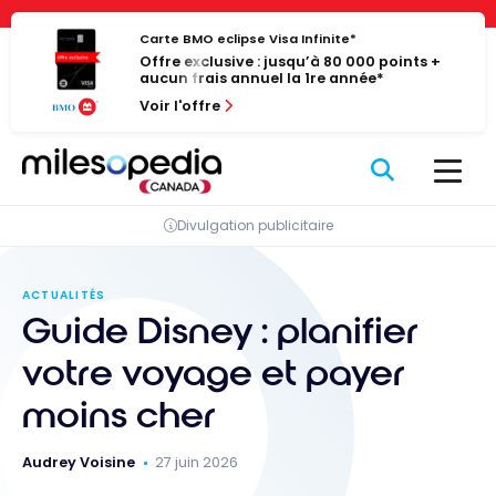
Passer
Panneau de gestion des cookies
au
Carte BMO eclipse Visa Infinite*
Offre exclusive : jusqu’à 80 000 points +
contenu
aucun frais annuel la 1re année*
Voir l'offre
Divulgation publicitaire
ACTUALITÉS
Guide Disney : planifier
votre voyage et payer
moins cher
Audrey Voisine
27 juin 2026