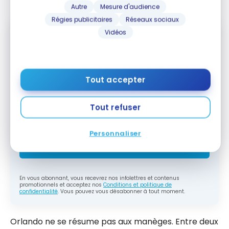
Bonvoy
Autre
Mesure d'audience
Régies publicitaires
Réseaux sociaux
Vidéos
Abonnez-vous gratuitement à l'infolettre
Milesopedia pour recevoir les meilleures
stratégies de points, miles et cartes de
Tout accepter
crédit, livrées chaque semaine dans votre
boîte courriel.
Tout refuser
Adresse courriel
Personnaliser
M'ABONNER
En vous abonnant, vous recevrez nos infolettres et contenus
promotionnels et acceptez nos
Conditions et politique de
confidentialité
. Vous pouvez vous désabonner à tout moment.
Orlando ne se résume pas aux manèges. Entre deux