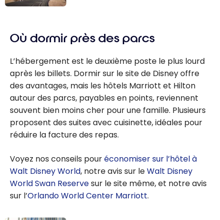
Walt Disney
États-Unis :
World en
Guide de
Floride
Où dormir près des parcs
voyage à
Orlando en
L’hébergement est le deuxième poste le plus lourd
Floride | Visites
après les billets. Dormir sur le site de Disney offre
et attractions à
des avantages, mais les hôtels Marriott et Hilton
faire
autour des parcs, payables en points, reviennent
souvent bien moins cher pour une famille. Plusieurs
proposent des suites avec cuisinette, idéales pour
réduire la facture des repas.
Voyez nos conseils pour
économiser sur l’hôtel à
Walt Disney World
, notre avis sur le
Walt Disney
World Swan Reserve
sur le site même, et notre avis
sur l’
Orlando World Center Marriott
.