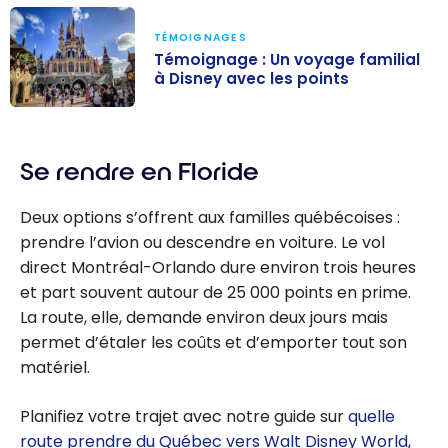
Guide Ultime
TÉMOIGNAGES
pour
Témoignage : Un voyage familial
économiser
à Disney avec les points
avec les points
Témoignage :
Un voyage
Se rendre en Floride
familial à
Disney avec les
Deux options s’offrent aux familles québécoises :
points
prendre l’avion ou descendre en voiture. Le vol
direct Montréal-Orlando dure environ trois heures
et part souvent autour de 25 000 points en prime.
La route, elle, demande environ deux jours mais
permet d’étaler les coûts et d’emporter tout son
matériel.
Planifiez votre trajet avec notre guide sur
quelle
route prendre du Québec vers Walt Disney World
,