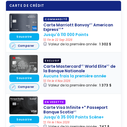
CARTE DE CRÉDIT
COMMANDITÉ
Carte Marriott Bonvoy
American
MD
Express
*
MD
Jusqu'à 110 000 Points
Souscrire
Fin le 22 Sep 2026
Valeur de la première année :
1 302 $
Comparer
EXCLUSIF
Carte Mastercard
World Elite
de
MD
MD
la Banque Nationale
Aucuns frais la première année
Souscrire
Fin le 4 Nov 2026
Valeur de la première année :
1 373 $
Comparer
EN VEDETTE
Carte Visa Infinite +* Passeport
Banque Scotia
MC
Jusqu'à 35 000 Points Scène+
Souscrire
Fin le 1 Nov 2026
Valeur de la première année :
747 $