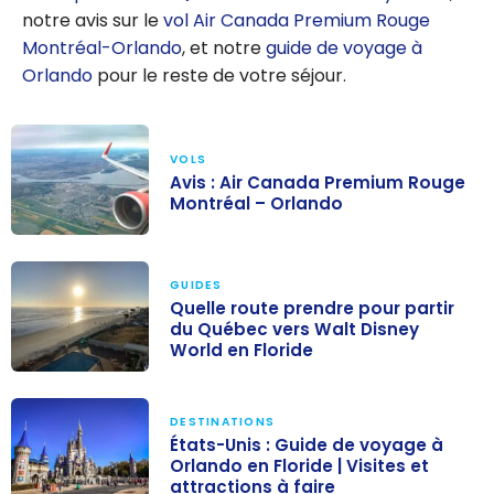
notre avis sur le
vol Air Canada Premium Rouge
Montréal-Orlando
, et notre
guide de voyage à
Orlando
pour le reste de votre séjour.
VOLS
Avis : Air Canada Premium Rouge
Montréal – Orlando
Avis : Air
Canada
GUIDES
Premium Rouge
Quelle route prendre pour partir
du Québec vers Walt Disney
Montréal –
World en Floride
Orlando
Quelle route
prendre pour
DESTINATIONS
partir du
États-Unis : Guide de voyage à
Orlando en Floride | Visites et
Québec vers
attractions à faire