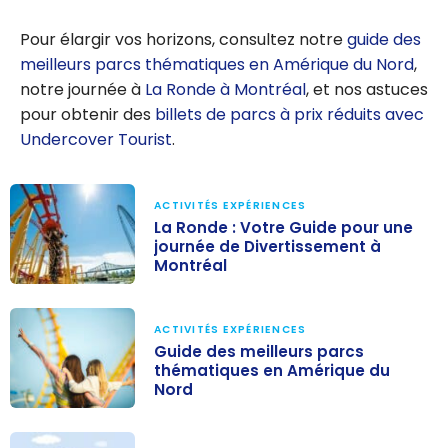
Pour élargir vos horizons, consultez notre
guide des
meilleurs parcs thématiques en Amérique du Nord
,
notre journée à
La Ronde à Montréal
, et nos astuces
pour obtenir des
billets de parcs à prix réduits avec
Undercover Tourist
.
ACTIVITÉS EXPÉRIENCES
La Ronde : Votre Guide pour une
journée de Divertissement à
Montréal
La Ronde :
Votre Guide
ACTIVITÉS EXPÉRIENCES
pour une
Guide des meilleurs parcs
thématiques en Amérique du
journée de
Nord
Divertissement
Guide des
à Montréal
meilleurs parcs