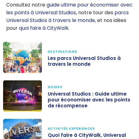
Consultez notre
guide ultime pour économiser avec
les points à Universal Studios
, notre tour des
parcs
Universal Studios à travers le monde
, et nos idées
pour
quoi faire à CityWalk
.
DESTINATIONS
Les parcs Universal Studios à
travers le monde
Les parcs
Universal
GUIDES
Studios à
Universal Studios : Guide ultime
pour économiser avec les points
travers le
de récompense
monde
Universal
Studios : Guide
ACTIVITÉS EXPÉRIENCES
ultime pour
Quoi faire à CityWalk, Universal
économiser