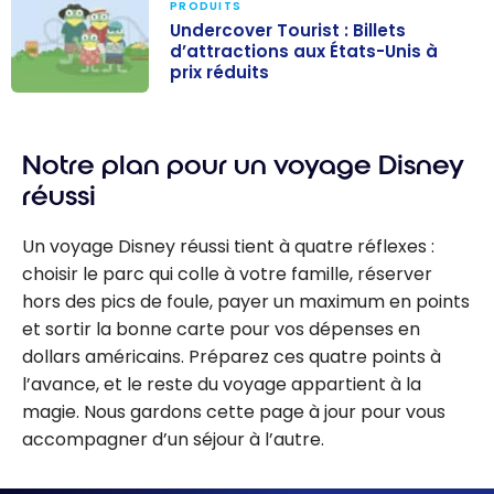
PRODUITS
thématiques en
Undercover Tourist : Billets
d’attractions aux États-Unis à
Amérique du
prix réduits
Nord
Undercover
Tourist : Billets
Notre plan pour un voyage Disney
d’attractions
aux États-Unis
réussi
à prix réduits
Un voyage Disney réussi tient à quatre réflexes :
choisir le parc qui colle à votre famille, réserver
hors des pics de foule, payer un maximum en points
et sortir la bonne carte pour vos dépenses en
dollars américains. Préparez ces quatre points à
l’avance, et le reste du voyage appartient à la
magie. Nous gardons cette page à jour pour vous
accompagner d’un séjour à l’autre.