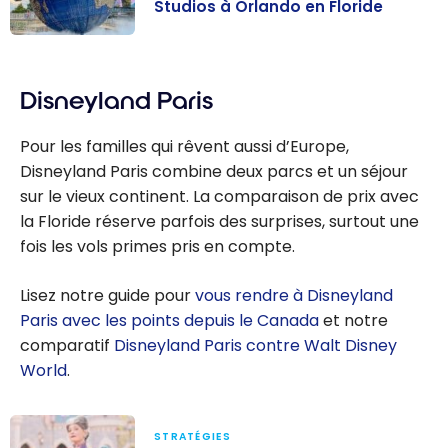
Studios à Orlando en Floride
avec les points
Quoi faire à
de
CityWalk,
récompense
Disneyland Paris
Universal
Studios à
Pour les familles qui rêvent aussi d’Europe,
Orlando en
Disneyland Paris combine deux parcs et un séjour
Floride
sur le vieux continent. La comparaison de prix avec
la Floride réserve parfois des surprises, surtout une
fois les vols primes pris en compte.
Lisez notre guide pour
vous rendre à Disneyland
Paris avec les points depuis le Canada
et notre
comparatif
Disneyland Paris contre Walt Disney
World
.
STRATÉGIES