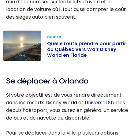
afin d’économiser sur les billets d’avion et la
location de voiture où il faut aussi compter le coût
des sièges auto bien souvent.
GUIDES
Quelle route prendre pour partir
du Québec vers Walt Disney
World en Floride
Quelle route
prendre pour
Se déplacer à Orlando
partir du
Québec vers
Si votre objectif est de vous rendre directement
Walt Disney
dans les resorts Disney World et
Universal Studios
World en
depuis l’aéroport, vous aurez en général un service
Floride
de bus et de navette de disponible.
Pour se déplacer dans la ville, plusieurs options :