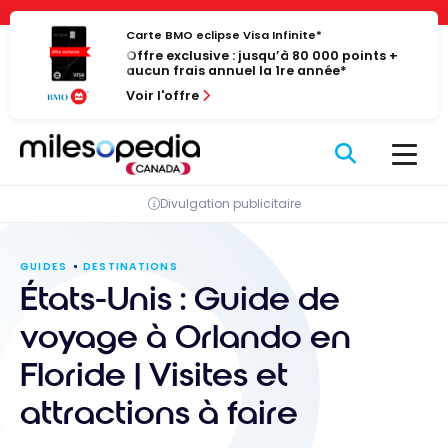
Passer
Panneau de gestion des cookies
au
Carte BMO eclipse Visa Infinite*
Offre exclusive : jusqu’à 80 000 points +
contenu
aucun frais annuel la 1re année*
Voir l'offre
Divulgation publicitaire
GUIDES
DESTINATIONS
États-Unis : Guide de
voyage à Orlando en
Floride | Visites et
attractions à faire