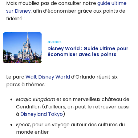
Mais n’oubliez pas de consulter notre
guide ultime
sur Disney
, afin d’économiser grâce aux points de
fidélité :
GUIDES
Disney World : Guide Ultime pour
économiser avec les points
Disney World :
Guide Ultime
Le parc
Walt Disney World
d’Orlando réunit six
pour
parcs à thèmes:
économiser
avec les points
Magic Kingdom
et son merveilleux château de
Cendrillon (d’ailleurs, on peut le retrouver aussi
à
Disneyland Tokyo
)
Epcot
, pour un voyage autour des cultures du
monde entier