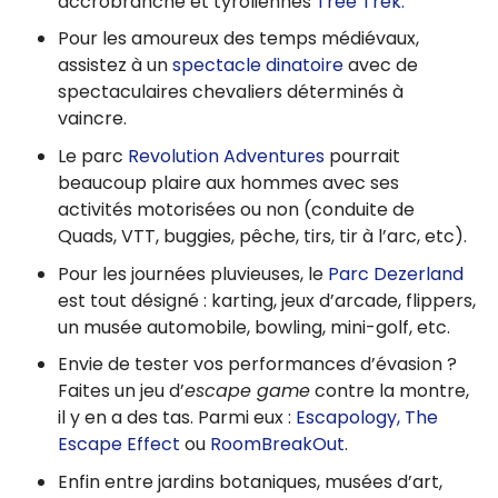
accrobranche et tyroliennes
Tree Trek.
Pour les amoureux des temps médiévaux,
assistez à un
spectacle dinatoire
avec de
spectaculaires chevaliers déterminés à
vaincre.
Le parc
Revolution Adventures
pourrait
beaucoup plaire aux hommes avec ses
activités motorisées ou non (conduite de
Quads, VTT, buggies, pêche, tirs, tir à l’arc, etc).
Pour les journées pluvieuses, le
Parc Dezerland
est tout désigné : karting, jeux d’arcade, flippers,
un musée automobile, bowling, mini-golf, etc.
Envie de tester vos performances d’évasion ?
Faites un jeu d’
escape game
contre la montre,
il y en a des tas. Parmi eux :
Escapology,
The
Escape Effect
ou
RoomBreakOut
.
Enfin entre jardins botaniques, musées d’art,