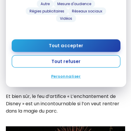
Autre
Mesure d'audience
Régies publicitaires
Réseaux sociaux
Vidéos
Aussi, cette année est unique avec le 50e
anniversaire de
Walt Disney World Resort
. Pour
Tout accepter
l’occasion, le château est des plus élégants avec
ses drapements et embellissements ; les
Tout refuser
personnages sont sur leur 31 dans des tenues
iridescentes et les décors sont magnifiés par des
Personnaliser
touches d’or. La magie est partout.
Et bien sûr, le feu d’artifice « L’enchantement de
Disney » est un incontournable si l’on veut rentrer
dans la magie du parc.