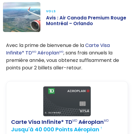
VOLS
Avis : Air Canada Premium Rouge
Montréal – Orlando
Avis : Air
Canada
Avec la prime de bienvenue de la
Carte Visa
Premium Rouge
Infinite* TD
Aéroplan
, sans frais annuels la
MD
MD
Montréal –
première année, vous obtenez suffisamment de
Orlando
points pour 2 billets aller-retour.
Carte Visa Infinite* TD
Aéroplan
MD
MD
Jusqu'à 40 000 Points Aéroplan
†