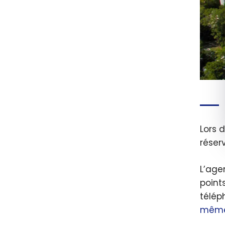
Lors 
réser
L’age
point
télép
même 