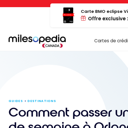
Passer
Panneau de gestion des cookies
au
Carte BMO eclipse Vi
Offre exclusive 
contenu
Cartes de crédi
GUIDES
DESTINATIONS
Comment passer un
de semaine à Orla