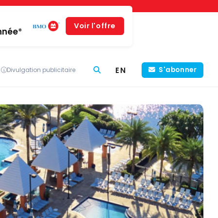
Voir l'offre
année*
EN
S'abonner
Divulgation publicitaire