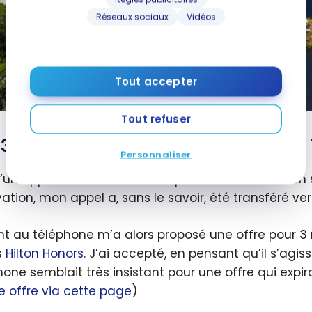
Réseaux sociaux
Vidéos
Tout accepter
Tout refuser
3 nuits dans un hôtel 4 étoiles pour
Personnaliser
d’un appel avec Hilton Honors pour une réclamation 
vation, mon appel a, sans le savoir, été transféré ve
nt au téléphone m’a alors proposé une offre pour 3 n
s
Hilton Honors
. J’ai accepté, en pensant qu’il s’agi
hone semblait très insistant pour une offre qui expir
offre via cette page
)