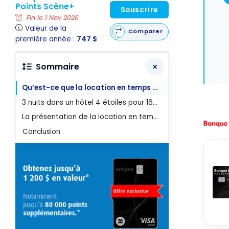
Points Scène+
Souscrire
Fin le 1 Nov 2026
Valeur de la
Comparer
première année :
747 $
Sommaire
Qu’est-ce que la location en temps partagé ?
3 nuits dans un hôtel 4 étoiles pour 167 $USD
La présentation de la location en temps partagé
Conclusion