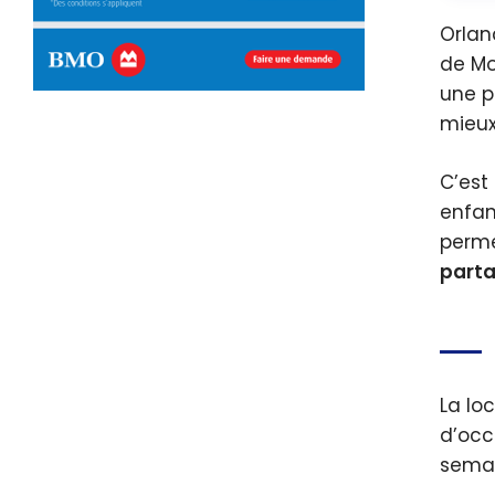
Orlan
de Mo
une p
mieux
C’est
enfan
perme
parta
La lo
d’occ
semai