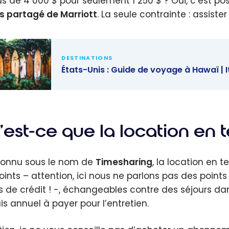
us de 4 000 $ pour seulement 1 250 $ ? Oui, c’est po
 partagé de Marriott
. La seule contrainte : assist
DESTINATIONS
États-Unis : Guide de voyage à Hawaï | I
Unis :
 de
ge à Hawaï
’est-ce que la location en 
éraires et
tournables
connu sous le nom de
Timesharing
, la location en 
oints – attention, ici nous ne parlons pas des poin
s de crédit ! -, échangeables contre des séjours dans
is annuel à payer pour l’entretien.