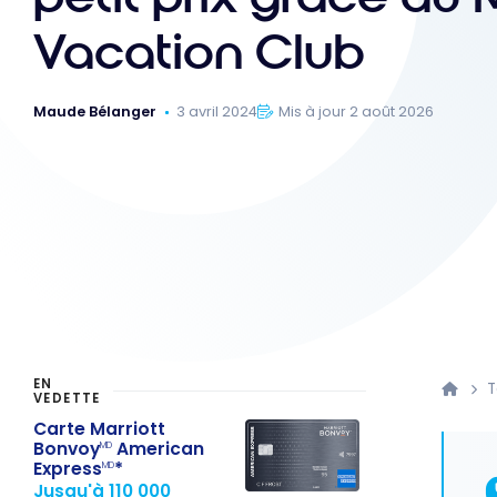
Vacation Club
Maude Bélanger
3 avril 2024
Mis à jour 2 août 2026
EN
T
VEDETTE
Carte Marriott
Bonvoy
American
MD
Express
*
MD
Jusqu'à 110 000