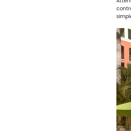
Atten
contr
simpl