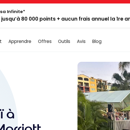
sa Infinite*
: jusqu’à 80 000 points + aucun frais annuel la 1re 
t
Apprendre
Offres
Outils
Avis
Blog
ï à
Marriott