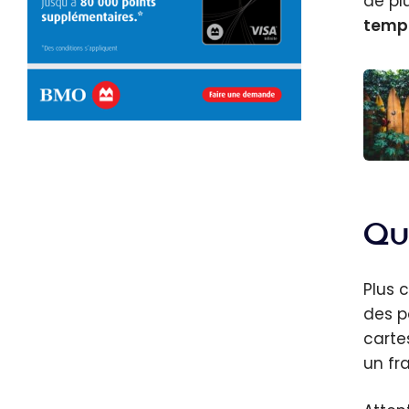
de pl
temps
États-
Guide
voya
Qu
| Itin
Incon
Plus 
des p
carte
un fra