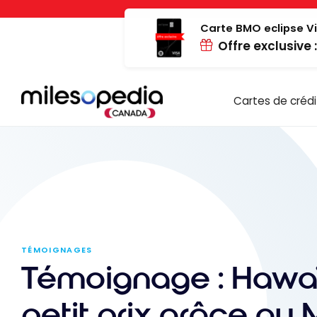
Passer
Panneau de gestion des cookies
au
Carte BMO eclipse Vi
Offre exclusive 
contenu
Cartes de crédi
TÉMOIGNAGES
Témoignage : Hawa
petit prix grâce au 