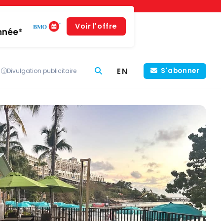
Voir l'offre
année*
EN
S'abonner
Divulgation publicitaire