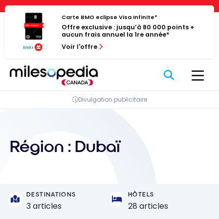
Passer
Panneau de gestion des cookies
au
Carte BMO eclipse Visa Infinite*
Offre exclusive : jusqu’à 80 000 points +
contenu
aucun frais annuel la 1re année*
Voir l'offre
Divulgation publicitaire
Région :
Dubaï
DESTINATIONS
HÔTELS
3 articles
28 articles