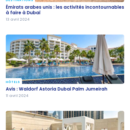
DESTINATIONS
Émirats arabes unis : les activités incontournables à
Émirats arabes unis : les activités incontournables
faire à Dubaï
à faire à Dubaï
13 avril 2024
HÔTELS
Avis : Waldorf Astoria Dubai Palm Jumeirah
Avis : Waldorf Astoria Dubai Palm Jumeirah
11 avril 2024