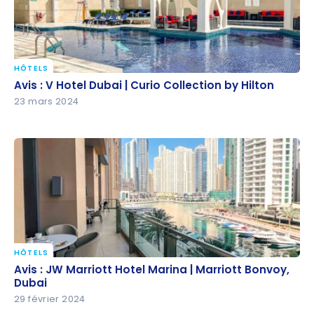
HÔTELS
Avis : V Hotel Dubai | Curio Collection by Hilton
Avis : V Hotel Dubai | Curio Collection by Hilton
23 mars 2024
HÔTELS
Avis : JW Marriott Hotel Marina | Marriott Bonvoy,
Avis : JW Marriott Hotel Marina | Marriott Bonvoy,
Dubai
Dubai
29 février 2024