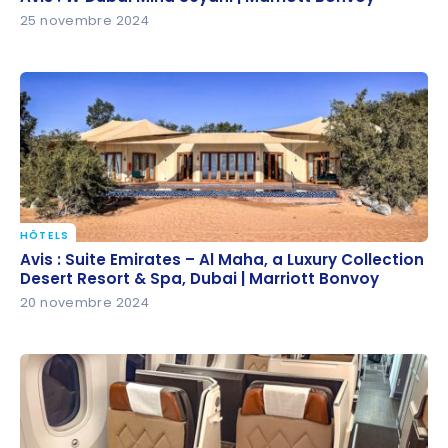
25 novembre 2024
HÔTELS
Avis : Suite Emirates – Al Maha, a Luxury Collection
Avis : Suite Emirates – Al Maha, a Luxury Collection
Desert Resort & Spa, Dubai | Marriott Bonvoy
Desert Resort & Spa, Dubai | Marriott Bonvoy
20 novembre 2024