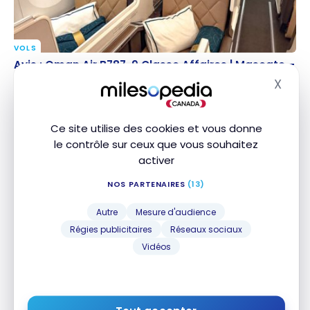
VOLS
Avis : Oman Air B787-9 Classe Affaires | Mascate –
Avis : Oman Air B787-9 Classe Affaires | Mascate –
Munich
Munich
X
Masq
19 novembre 2024
Ce site utilise des cookies et vous donne
le contrôle sur ceux que vous souhaitez
activer
NOS PARTENAIRES
(13)
Autre
Mesure d'audience
Régies publicitaires
Réseaux sociaux
VOLS
Vidéos
Avis : Swiss B777 Classe Affaires | Zurich – Dubai
Avis : Swiss B777 Classe Affaires | Zurich – Dubai
18 novembre 2024