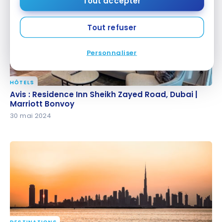
Tout accepter
Tout refuser
Personnaliser
HÔTELS
Avis : Residence Inn Sheikh Zayed Road, Dubai |
Avis : Residence Inn Sheikh Zayed Road, Dubai |
Marriott Bonvoy
Marriott Bonvoy
30 mai 2024