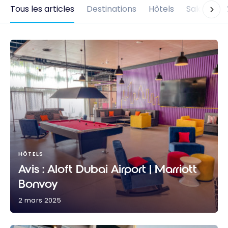
Tous les articles
Destinations
Hôtels
Salons d'
HÔTELS
Avis : Aloft Dubai Airport | Marriott
Bonvoy
2 mars 2025
Avis : Aloft Dubai Airport | Marriott Bonvoy