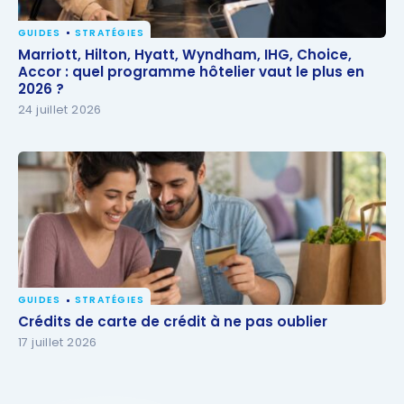
GUIDES
STRATÉGIES
Marriott, Hilton, Hyatt, Wyndham, IHG, Choice,
Marriott, Hilton, Hyatt, Wyndham, IHG, Choice,
Accor : quel programme hôtelier vaut le plus en
Accor : quel programme hôtelier vaut le plus en
2026 ?
2026 ?
24 juillet 2026
GUIDES
STRATÉGIES
Crédits de carte de crédit à ne pas oublier
Crédits de carte de crédit à ne pas oublier
17 juillet 2026