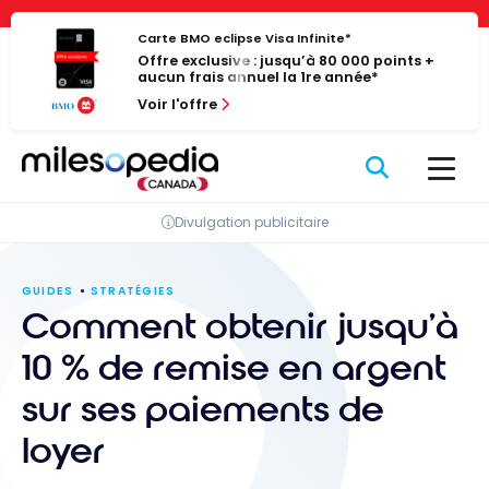
Passer
Panneau de gestion des cookies
au
Carte BMO eclipse Visa Infinite*
Offre exclusive : jusqu’à 80 000 points +
contenu
aucun frais annuel la 1re année*
Voir l'offre
Divulgation publicitaire
GUIDES
STRATÉGIES
Comment obtenir jusqu’à
10 % de remise en argent
sur ses paiements de
loyer