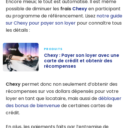
Encore mieux; le tout est automatisé. Il est même
possible de diminuer les
frais
Chexy
en participant
au programme de référencement. Lisez
notre guide
sur Chexy pour payer son loyer
pour connaître tous
les détails :
PRODUITS
Chexy : Payer son loyer avec une
carte de crédit et obtenir des
récompenses
Chexy : Payer
son loyer avec
Chexy
permet donc non seulement d’obtenir des
une carte de
récompenses sur vos dollars dépensés pour votre
crédit et
loyer en tant que locataire, mais aussi de
débloquer
obtenir des
des bonus de bienvenue
de certaines cartes de
récompenses
crédit.
En plus, les paiements faits par l’entremise de