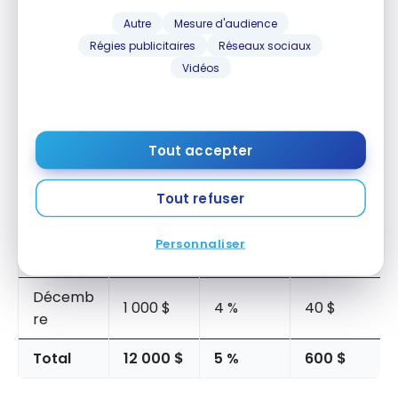
Mai
1 000 $
4 %
40 $
Autre
Mesure d'audience
Régies publicitaires
Réseaux sociaux
Juin
1 000 $
4 %
40 $
Vidéos
Juillet
1 000 $
4 %
40 $
Août
1 000 $
4 %
40 $
Tout accepter
Septem
1 000 $
4 %
40 $
bre
Tout refuser
Novemb
Personnaliser
1 000 $
4 %
40 $
re
Décemb
1 000 $
4 %
40 $
re
Total
12 000 $
5 %
600 $