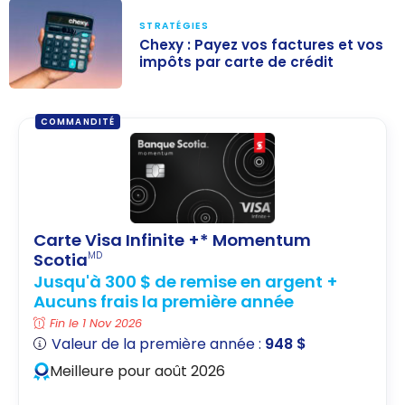
STRATÉGIES
Chexy : Payez vos factures et vos
impôts par carte de crédit
Chexy : Payez
vos factures et
COMMANDITÉ
vos impôts par
carte de crédit
Carte Visa Infinite +* Momentum
Scotia
MD
Jusqu'à 300 $ de remise en argent +
Aucuns frais la première année
Fin le 1 Nov 2026
Valeur de la première année :
948 $
Meilleure pour août 2026