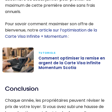
maximum de cette première année sans frais
annuels.
Pour savoir comment maximiser son offre de
bienvenue, notre
article sur l’optimisation de la
Carte Visa Infinite + Momentum
:
TUTORIELS
Comment optimiser la remise en
argent de la Carte Visa Infinite
Momentum Scotia
Comment
optimiser la
Conclusion
remise en
argent de la
Chaque année, les propriétaires peuvent réviser le
Carte Visa
prix de votre loyer. Si vous avez subi une hausse de
Infinite