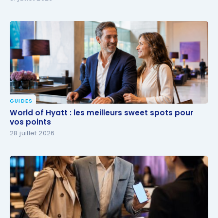
GUIDES
World of Hyatt : les meilleurs sweet spots pour vos
World of Hyatt : les meilleurs sweet spots pour
points
vos points
28 juillet 2026