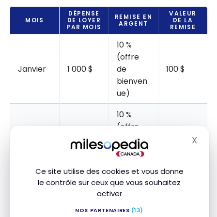
DÉPENSE
VALEUR
REMISE EN
MOIS
DE LOYER
DE LA
ARGENT
PAR MOIS
REMISE
10 %
(offre
Janvier
1 000 $
de
100 $
bienven
ue)
10 %
(offre
Février
1 000 $
de
100 $
X
Masq
bienven
ue)
Ce site utilise des cookies et vous donne
le contrôle sur ceux que vous souhaitez
Mars
1 000 $
4 %
40 $
activer
Avril
1 000 $
4 %
40 $
NOS PARTENAIRES
(13)