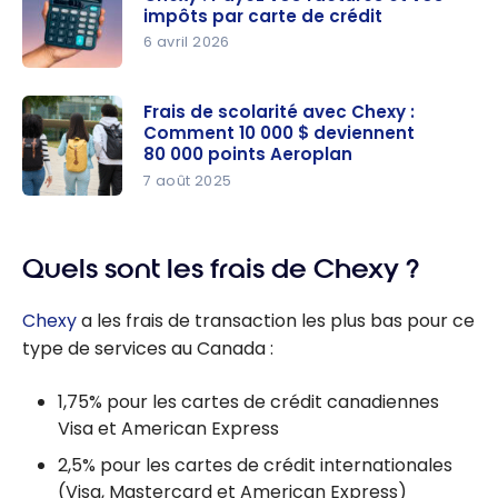
impôts par carte de crédit
6 avril 2026
Chexy :
Payez vos
Frais de scolarité avec Chexy :
Comment 10 000 $ deviennent
factures et
80 000 points Aeroplan
vos impôts
7 août 2025
par carte
Frais de
de crédit
scolarité
avec
Quels sont les frais de Chexy ?
Chexy :
Chexy
a les frais de transaction les plus bas pour ce
Comment
type de services au Canada :
10 000 $
deviennent
1,75% pour les cartes de crédit canadiennes
80 000
Visa et American Express
points
Aeroplan
2,5% pour les cartes de crédit internationales
(Visa, Mastercard et American Express)