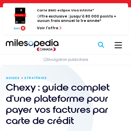
Passer
Panneau de gestion des cookies
au
Carte BMO eclipse Visa Infinite*
Offre exclusive : jusqu’à 80 000 points +
contenu
aucun frais annuel la 1re année*
Voir l'offre
Divulgation publicitaire
GUIDES
STRATÉGIES
Chexy : guide complet
d’une plateforme pour
payer vos factures par
carte de crédit