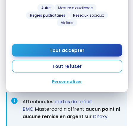
EXCLUSIF
Autre
Mesure d'audience
Carte BMO eclipse Visa Infinite*
Régies publicitaires
Réseaux sociaux
Jusqu'à 80 000 Points + Aucuns
frais la première année*
Vidéos
Souscrire
Valeur de la première année :
1 139 $
Comparer
Tout accepter
Carte American Express
Or de la
MD
Banque Scotia
*
MD
Jusqu'à 50 000 Points Scène+
Tout refuser
Souscrire
Fin le 1 Nov 2026
Valeur de la première année :
961 $
Comparer
Personnaliser
Attention, les
cartes de crédit
BMO
Mastercard n’offrent
aucun point
ni
aucune remise en argent
sur
Chexy
.