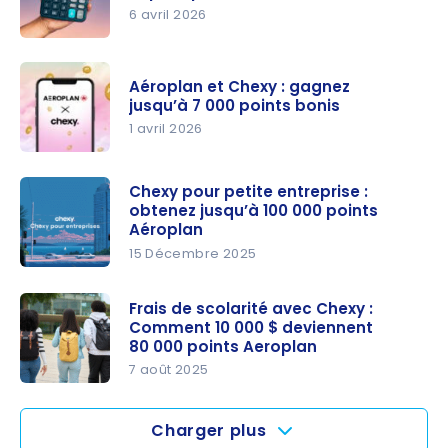
6 avril 2026
Chexy :
Payez vos
Aéroplan et Chexy : gagnez
factures et
jusqu’à 7 000 points bonis
vos impôts
1 avril 2026
par carte
Aéroplan
de crédit
et Chexy :
Chexy pour petite entreprise :
obtenez jusqu’à 100 000 points
gagnez
Aéroplan
jusqu’à
15 Décembre 2025
7 000
Chexy pour
points
petite
Frais de scolarité avec Chexy :
bonis
Comment 10 000 $ deviennent
entreprise :
80 000 points Aeroplan
obtenez
7 août 2025
jusqu’à
Frais de
100 000
scolarité
points
Charger plus
avec