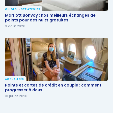
GUIDES
STRATÉGIES
Marriott Bonvoy : nos meilleurs échanges de points
Marriott Bonvoy : nos meilleurs échanges de
pour des nuits gratuites
points pour des nuits gratuites
3 août 2026
ACTUALITÉS
Points et cartes de crédit en couple : comment
Points et cartes de crédit en couple : comment
progresser à deux
progresser à deux
31 juillet 2026