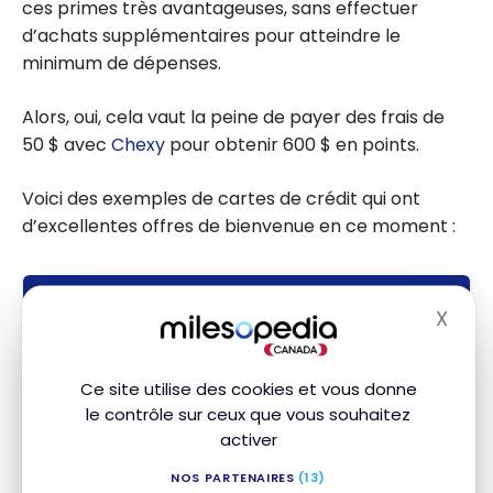
ces primes très avantageuses, sans effectuer
d’achats supplémentaires pour atteindre le
minimum de dépenses.
Alors, oui, cela vaut la peine de payer des frais de
50 $ avec
Chexy
pour obtenir 600 $ en points.
Voici des exemples de cartes de crédit qui ont
d’excellentes offres de bienvenue en ce moment :
CARTE DE CRÉDIT
X
Masq
EXCLUSIF
Carte Mastercard
World Elite
de
MD
MD
la Banque Nationale
Ce site utilise des cookies et vous donne
Aucuns frais la première année
le contrôle sur ceux que vous souhaitez
Souscrire
Fin le 4 Nov 2026
activer
Valeur de la première année :
1 373 $
Comparer
NOS PARTENAIRES
(13)