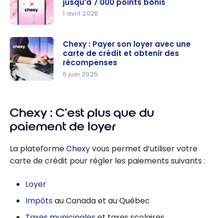
jusqu’à 7 000 points bonis
1 avril 2026
Aéroplan
et Chexy :
Chexy : Payer son loyer avec une
carte de crédit et obtenir des
gagnez
récompenses
jusqu’à
6 juin 2025
7 000
Chexy :
points
Payer son
bonis
loyer avec
Chexy : C’est plus que du
une carte
paiement de loyer
de crédit
et obtenir
La plateforme
Chexy
vous permet d’utiliser votre
des
carte de crédit pour régler les paiements suivants :
récompen
ses
Loyer
Impôts
au Canada et au Québec
Taxes municipales
et taxes scolaires