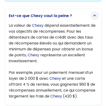
Aéroplan
Chexy :
Comment
Est-ce que Chexy vaut la peine ?
10 000 $
deviennent
La valeur de
Chexy
dépend essentiellement de
80 000
vos objectifs de récompenses. Pour les
points
détenteurs de cartes de crédit avec des taux
Aeroplan
de récompense élevés ou qui demandent un
minimum de dépenses pour obtenir un bonus
de points,
Chexy
représente un excellent
investissement.
Par exemple, pour un paiement mensuel d’un
loyer de 2 000 $ avec
Chexy
et une carte
offrant 4 % de remise, vous gagneriez 960 $ de
récompenses annuellement, ce qui compense
largement les frais de
Chexy
(420 $).