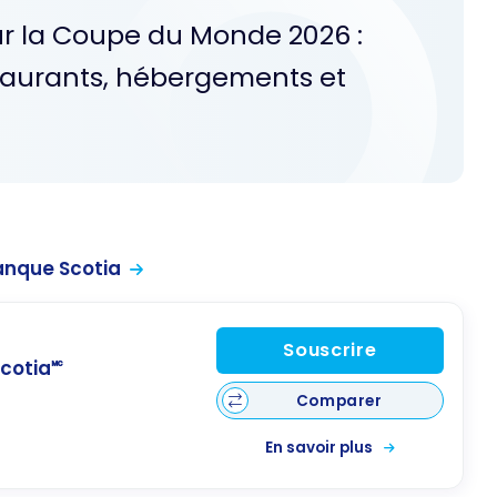
ur la Coupe du Monde 2026 :
staurants, hébergements et
anque Scotia
Souscrire
cotia🅪
Comparer
En savoir plus