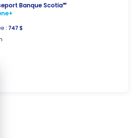
sseport Banque Scotia🅪
ène+
ée :
747 $
n
quer le bandeau des cookies