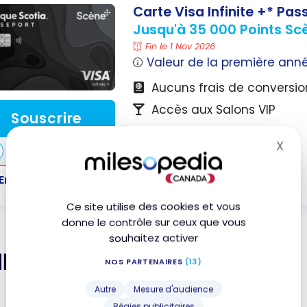
Carte Visa Infinite +* Pa
Jusqu'à 35 000 Points Sc
Fin le 1 Nov 2026
Valeur de la première ann
Aucuns frais de conversio
Accès aux Salons VIP
Souscrire
Avantages Visa Infinite
X
Comparer
Mas
En savoir plus
Ce site utilise des cookies et vous
donne le contrôle sur ceux que vous
souhaitez activer
llas — Quoi faire
NOS PARTENAIRES
(13)
Autre
Mesure d'audience
Régies publicitaires