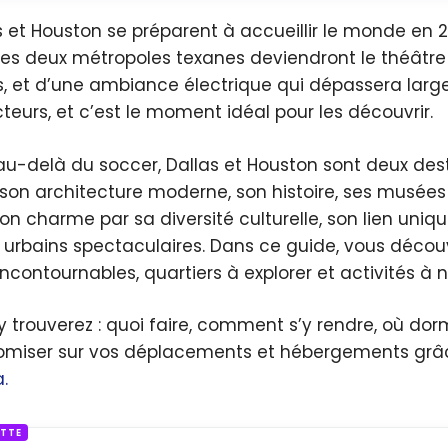
s et Houston se préparent à accueillir le monde en 
 ces deux métropoles texanes deviendront le théât
fs, et d’une ambiance électrique qui dépassera large
cteurs, et c’est le moment idéal pour les découvrir.
au-delà du soccer, Dallas et Houston sont deux desti
son architecture moderne, son histoire, ses musées 
on charme par sa diversité culturelle, son lien uniq
 urbains spectaculaires. Dans ce guide, vous découvr
 incontournables, quartiers à explorer et activités à
y trouverez : quoi faire, comment s’y rendre, où do
miser sur vos déplacements et hébergements grâ
.
ETTE