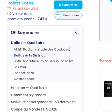
Points Scène+
Souscrire
Fin le 1 Nov 2026
Valeur de la
Comparer
première année :
747 $
Sommaire
Dallas — Quoi faire
AT&T Stadium (stade des Cowboys)
Dallas Arts District
Sixth Floor Museum at Dealey Plaza (musée JFK)
Fair Park
Pioneer Plaza
Gastronomie
Houston — Quoi faire
Comment s’y rendre
Meilleurs hébergements : où dormir selon votre budget
Coupe du Monde FIFA 2026