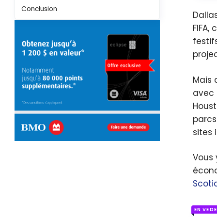
Conclusion
Dalla
FIFA,
festi
proje
Mais 
avec 
Houst
parcs
sites
Vous 
écono
Scotia
EN VED