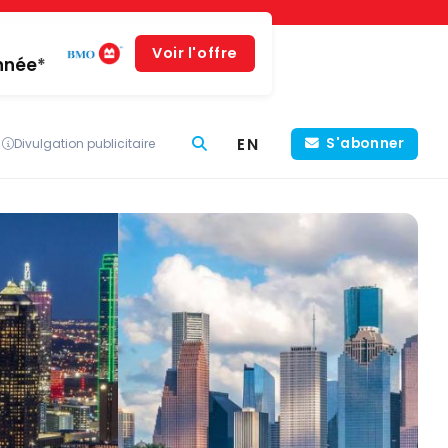
Voir l'offre
année*
EN
S'abonner
Divulgation publicitaire