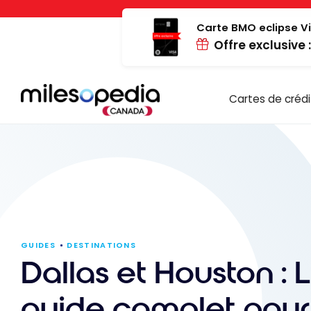
Passer
Panneau de gestion des cookies
au
Carte BMO eclipse Vi
Offre exclusive 
contenu
Cartes de crédi
GUIDES
DESTINATIONS
Dallas et Houston : 
guide complet pour