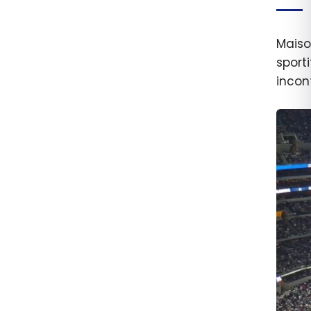
Maiso
sport
incon