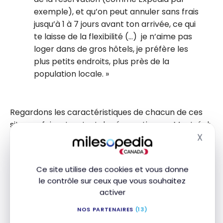
exemple), et qu’on peut annuler sans frais
jusqu’à 1 à 7 jours avant ton arrivée, ce qui
te laisse de la flexibilité (…) je n’aime pas
loger dans de gros hôtels, je préfère les
plus petits endroits, plus près de la
population locale.
Regardons les caractéristiques de chacun de ces
sites en faisant un test de réservation sur Montréal:
X
Masq
Hôtel
Marriott Château Champlain
1 nuit
Ce site utilise des cookies et vous donne
le contrôle sur ceux que vous souhaitez
7 au 8 novembre 2018
activer
Sur le site de
Marriott
, cet hôtel est affiché à
NOS PARTENAIRES
(13)
383,18$
taxes incluses pour les membres Marriott