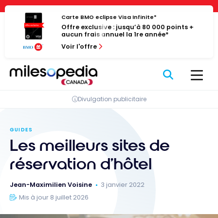
Passer
Panneau de gestion des cookies
au
Carte BMO eclipse Visa Infinite*
Offre exclusive : jusqu’à 80 000 points +
contenu
aucun frais annuel la 1re année*
Voir l'offre
Divulgation publicitaire
GUIDES
Les meilleurs sites de
réservation d’hôtel
Jean-Maximilien Voisine
3 janvier 2022
Mis à jour 8 juillet 2026