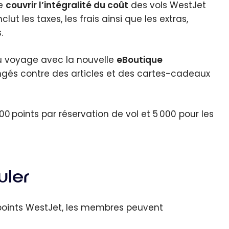
de
couvrir l’intégralité du coût
des vols WestJet
ut les taxes, les frais ainsi que les extras,
.
u voyage avec la nouvelle
eBoutique
angés contre des articles et des cartes-cadeaux
 points par réservation de vol et 5 000 pour les
uler
 points WestJet, les membres peuvent