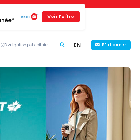
Voir l'offre
année*
EN
S'abonner
Divulgation publicitaire