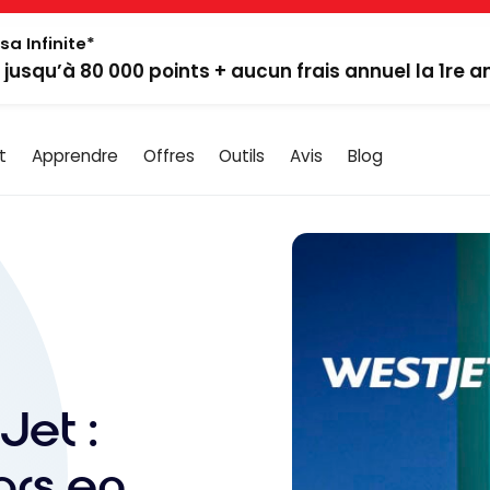
sa Infinite*
: jusqu’à 80 000 points + aucun frais annuel la 1re 
t
Apprendre
Offres
Outils
Avis
Blog
et :
ars en