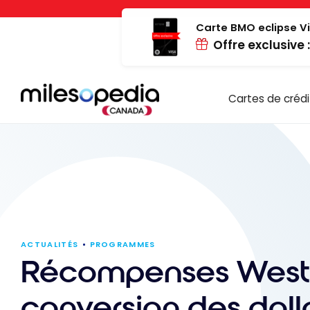
Passer
Panneau de gestion des cookies
au
Carte BMO eclipse Vi
Offre exclusive 
contenu
Cartes de crédi
ACTUALITÉS
PROGRAMMES
Récompenses WestJ
conversion des doll