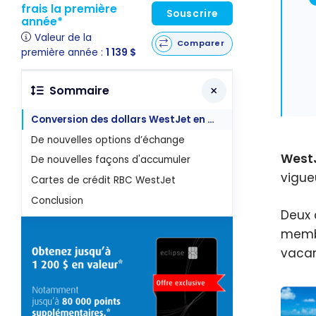
frais la première
Souscrire
année*
Valeur de la
Comparer
première année :
1 139 $
Sommaire
Conversion des dollars WestJet en points
De nouvelles options d’échange
West
De nouvelles façons d'accumuler
vigueu
Cartes de crédit RBC WestJet
Conclusion
Deux 
membr
vacanc