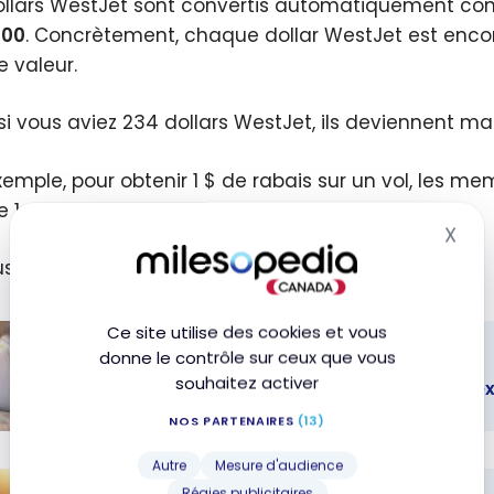
ollars WestJet sont convertis automatiquement con
100
. Concrètement, chaque dollar WestJet est enconv
valeur.
, si vous aviez 234 dollars WestJet, ils deviennent 
xemple, pour obtenir 1 $ de rabais sur un vol, les m
e 1 dollar WestJet.
X
Mas
s, les
points WestJet n’expireront jamais
.
Ce site utilise des cookies et vous
donne le contrôle sur ceux que vous
TUTORIELS
souhaitez activer
Programmes de fidélité au Canada : l’exp
NOS PARTENAIRES
(13)
rammes de
Autre
Mesure d'audience
té au
Régies publicitaires