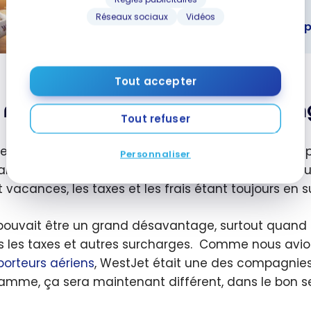
a :
COMPAGNIES AÉRIENNES
Réseaux sociaux
Vidéos
ration des
WestJet dévoile ses nouvelles liaisons 
 et milles
et dévoile
ouvelles
Tout accepter
ns pour le
 nouvelles options d’écha
emps-été
Tout refuser
membres
Récompenses WestJet
bénéficient d’une p
Personnaliser
amme. Avant, les dollars WestJet s’appliquaient seul
it vacances, les taxes et les frais étant toujours en
pouvait être un grand désavantage, surtout quand l
s les taxes et autres surcharges. Comme nous avion
porteurs aériens
, WestJet était une des compagnies
amme, ça sera maintenant différent, dans le bon s