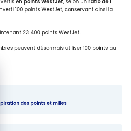
vertis en
points WestJet
, selon un
ratio de 1
erti 100 points WestJet, conservant ainsi la
maintenant 23 400 points WestJet.
embres peuvent désormais utiliser 100 points au
quer le bandeau des cookies
iration des points et milles