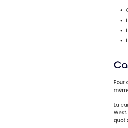
Ca
Pour 
même
La ca
WestJ
quoti