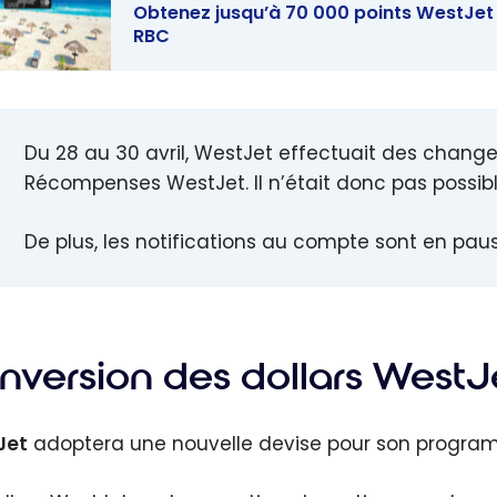
Obtenez jusqu’à 70 000 points WestJet
RBC
ez jusqu’à
0 points
et avec la
Du 28 au 30 avril, WestJet effectuait des ch
 WestJet
Récompenses WestJet. Il n’était donc pas possible
Elite
rcard RBC
De plus, les notifications au compte sont en pau
nversion des dollars WestJ
Jet
adoptera une nouvelle devise pour son progra