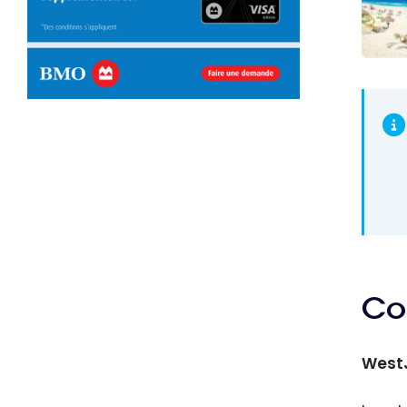
Obten
70 00
WestJ
Carte
World 
Maste
Co
West