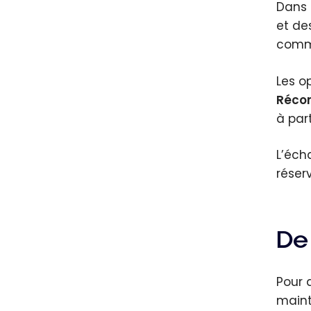
Dans 
et des
comme
Les o
Réco
à part
L’éch
réser
De
Pour 
maint