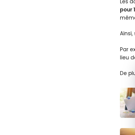
Les d
pour 
même 
Ainsi
Par e
lieu d
De plu
Prog
fidéli