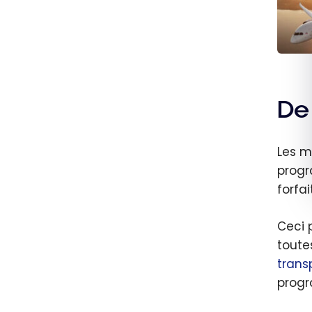
Canad
l’expi
points
WestJ
ses n
liaiso
De
print
2025
Les 
progr
forfa
Ceci 
toute
trans
progr