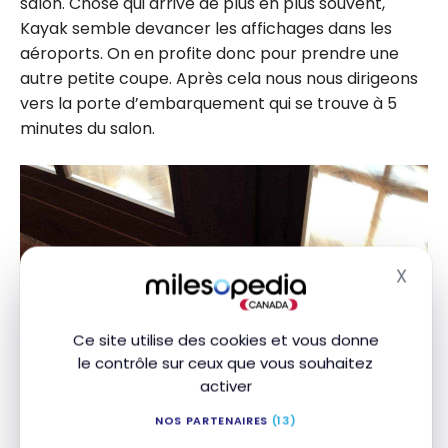
salon. Chose qui arrive de plus en plus souvent,
Kayak semble devancer les affichages dans les
aéroports. On en profite donc pour prendre une
autre petite coupe. Après cela nous nous dirigeons
vers la porte d’embarquement qui se trouve à 5
minutes du salon.
X
Masq
Ce site utilise des cookies et vous donne
le contrôle sur ceux que vous souhaitez
activer
NOS PARTENAIRES
(13)