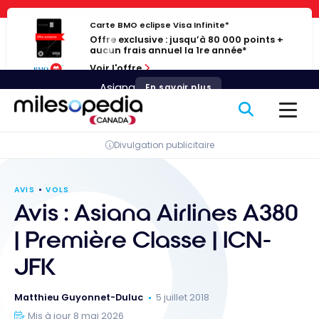
Passer
Panneau de gestion des cookies
au
Carte BMO eclipse Visa Infinite*
Offre exclusive : jusqu’à 80 000 points +
contenu
aucun frais annuel la 1re année*
Voir l'offre
Asiana
En savoir plus
Divulgation publicitaire
AVIS
VOLS
Avis : Asiana Airlines A380
| Première Classe | ICN-
JFK
Matthieu Guyonnet-Duluc
5 juillet 2018
Mis à jour 8 mai 2026