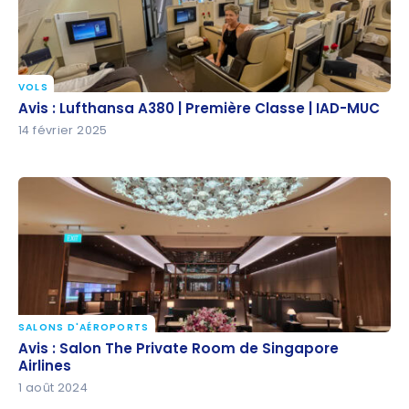
VOLS
Avis : Lufthansa A380 | Première Classe | IAD-MUC
Avis : Lufthansa A380 | Première Classe | IAD-MUC
14 février 2025
SALONS D'AÉROPORTS
Avis : Salon The Private Room de Singapore Airlines
Avis : Salon The Private Room de Singapore
Airlines
1 août 2024