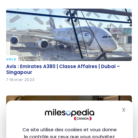
VOLS
Avis : Emirates A380 | Classe Affaires | Dubai –
Avis : Emirates A380 | Classe Affaires | Dubai –
Singapour
Singapour
7 février 2023
X
Masq
Ce site utilise des cookies et vous donne
le contrôle sur ceux que vous souhaitez