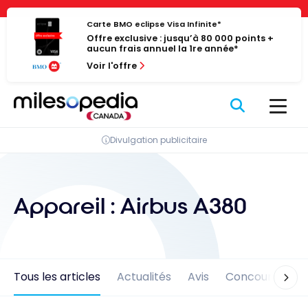
Passer
Panneau de gestion des cookies
au
Carte BMO eclipse Visa Infinite*
Offre exclusive : jusqu’à 80 000 points +
contenu
aucun frais annuel la 1re année*
Voir l'offre
Divulgation publicitaire
Appareil :
Airbus A380
Tous les articles
Actualités
Avis
Concours
En