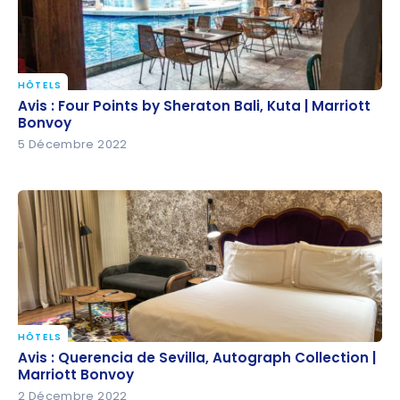
HÔTELS
Avis : Four Points by Sheraton Bali, Kuta | Marriott
Avis : Four Points by Sheraton Bali, Kuta | Marriott
Bonvoy
Bonvoy
5 Décembre 2022
HÔTELS
Avis : Querencia de Sevilla, Autograph Collection |
Avis : Querencia de Sevilla, Autograph Collection |
Marriott Bonvoy
Marriott Bonvoy
2 Décembre 2022