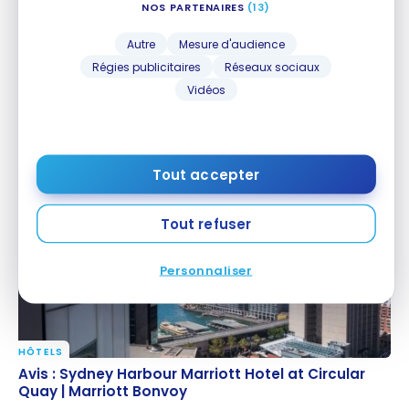
NOS PARTENAIRES
(13)
Autre
Mesure d'audience
Régies publicitaires
Réseaux sociaux
Vidéos
HÔTELS
Avis : AC Hotel Milan Sesto | Marriott Bonvoy
Avis : AC Hotel Milan Sesto | Marriott Bonvoy
23 novembre 2022
Tout accepter
Tout refuser
Personnaliser
HÔTELS
Avis : Sydney Harbour Marriott Hotel at Circular
Avis : Sydney Harbour Marriott Hotel at Circular
Quay | Marriott Bonvoy
Quay | Marriott Bonvoy