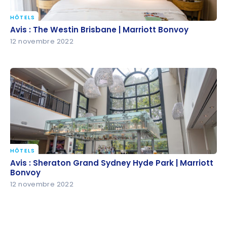
HÔTELS
Avis : The Westin Brisbane | Marriott Bonvoy
Avis : The Westin Brisbane | Marriott Bonvoy
12 novembre 2022
HÔTELS
Avis : Sheraton Grand Sydney Hyde Park | Marriott
Avis : Sheraton Grand Sydney Hyde Park | Marriott
Bonvoy
Bonvoy
12 novembre 2022