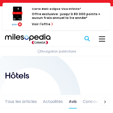
Passer
Panneau de gestion des cookies
au
Carte BMO eclipse Visa Infinite*
Offre exclusive : jusqu’à 80 000 points +
contenu
aucun frais annuel la 1re année*
Voir l'offre
Divulgation publicitaire
Hôtels
Tous les articles
Actualités
Avis
Concours
En