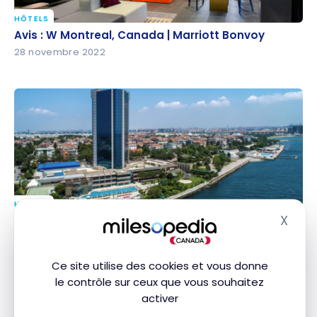
HÔTELS
Avis : W Montreal, Canada | Marriott Bonvoy
Avis : W Montreal, Canada | Marriott Bonvoy
28 novembre 2022
HÔTELS
Avis : Renaissance Polat Istanbul Hotel | Marriott
X
Avis : Renaissance Polat Istanbul Hotel | Marriott
Masq
Bonvoy
Bonvoy
25 novembre 2022
Ce site utilise des cookies et vous donne
le contrôle sur ceux que vous souhaitez
activer