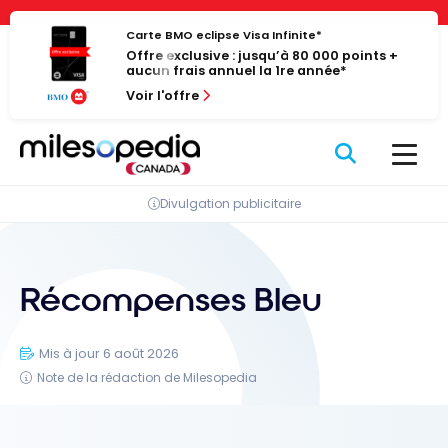
Passer
Panneau de gestion des cookies
au
Carte BMO eclipse Visa Infinite*
Offre exclusive : jusqu’à 80 000 points +
contenu
aucun frais annuel la 1re année*
Voir l'offre
Divulgation publicitaire
Récompenses Bleu
Mis à jour 6 août 2026
Note de la rédaction de Milesopedia