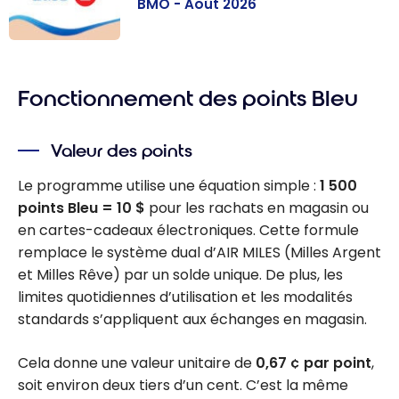
BMO - Août 2026
Les meilleures
cartes de
Fonctionnement des points Bleu
crédit BMO -
Août 2026
Valeur des points
Le programme utilise une équation simple :
1 500
points Bleu = 10 $
pour les rachats en magasin ou
en cartes-cadeaux électroniques. Cette formule
remplace le système dual d’AIR MILES (Milles Argent
et Milles Rêve) par un solde unique. De plus, les
limites quotidiennes d’utilisation et les modalités
standards s’appliquent aux échanges en magasin.
Cela donne une valeur unitaire de
0,67 ¢ par point
,
soit environ deux tiers d’un cent. C’est la même