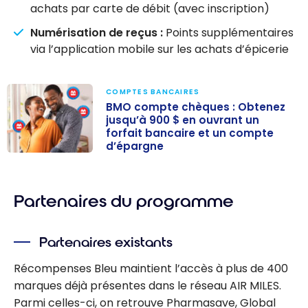
achats par carte de débit (avec inscription)
Numérisation de reçus :
Points supplémentaires
via l’application mobile sur les achats d’épicerie
COMPTES BANCAIRES
BMO compte chèques : Obtenez
jusqu’à 900 $ en ouvrant un
forfait bancaire et un compte
d’épargne
BMO compte
chèques :
Obtenez
Partenaires du programme
jusqu’à 900 $ en
ouvrant un
Partenaires existants
forfait bancaire
et un compte
Récompenses Bleu maintient l’accès à plus de 400
d’épargne
marques déjà présentes dans le réseau AIR MILES.
Parmi celles-ci, on retrouve Pharmasave, Global