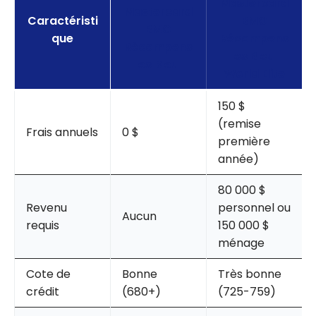
Mastercard
Mastercard
Caractéristi
BMO
BMO
que
Récompens
Récompens
es Bleu
es Bleu
World Elite
150 $
(remise
Frais annuels
0 $
première
année)
80 000 $
Revenu
personnel ou
Aucun
requis
150 000 $
ménage
Cote de
Bonne
Très bonne
crédit
(680+)
(725-759)