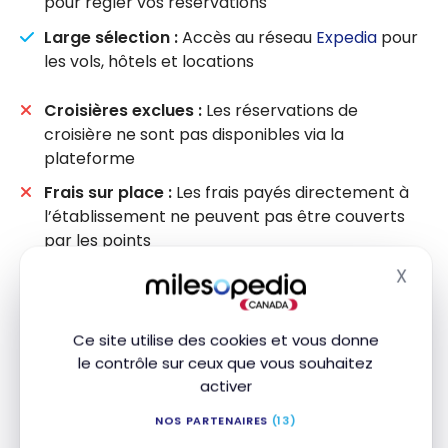
pour régler vos réservations
Large sélection :
Accès au réseau
Expedia
pour
les vols, hôtels et locations
Croisières exclues :
Les réservations de
croisière ne sont pas disponibles via la
plateforme
Frais sur place :
Les frais payés directement à
l’établissement ne peuvent pas être couverts
par les points
X
Masq
NOUVEAUTÉ : RACHAT À 100 % POUR UN BILLET
D’AVION
Ce site utilise des cookies et vous donne
Avec Récompenses Bleu, vous pouvez
le contrôle sur ceux que vous souhaitez
désormais payer 100 % du coût d’un billet
activer
d’avion avec vos Points, taxes et frais
NOS PARTENAIRES
(13)
inclus. AIR MILES ne le permettait pas (il