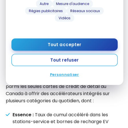
fallait payer les taxes en argent) : un vrai
Autre
Mesure d'audience
gain pour ceux qui rachètent en voyage.
Régies publicitaires
Réseaux sociaux
Vidéos
Cartes de crédit Récompenses
Bleu
Tout accepter
BMO a lancé ses nouvelles
cartes de crédit
Tout refuser
Récompenses Bleu le 2 juin 2026 : la Mastercard
Récompenses Bleu et la Mastercard World Elite
Personnaliser
Récompenses Bleu. Ces cartes se positionnent
parmi les seules cartes de crédit de détail au
Canada à offrir des accélérateurs intégrés sur
plusieurs catégories du quotidien, dont :
Essence :
Taux de cumul accéléré dans les
stations-service et bornes de recharge EV