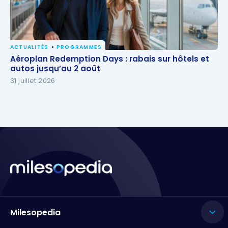
ACTUALITÉS
PROGRAMMES
Aéroplan Redemption Days : rabais sur hôtels et
Aéroplan Redemption Days : rabais sur hôtels et
autos jusqu’au 2 août
autos jusqu’au 2 août
31 juillet 2026
Milesopedia