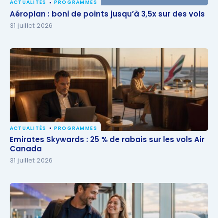
ACTUALITÉS
PROGRAMMES
Aéroplan : boni de points jusqu’à 3,5x sur des vols
Aéroplan : boni de points jusqu’à 3,5x sur des vols
31 juillet 2026
ACTUALITÉS
PROGRAMMES
Emirates Skywards : 25 % de rabais sur les vols Air
Emirates Skywards : 25 % de rabais sur les vols Air
Canada
Canada
31 juillet 2026