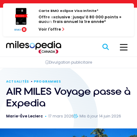
Passer
Panneau de gestion des cookies
au
Carte BMO eclipse Visa Infinite*
Offre exclusive : jusqu’à 80 000 points +
contenu
aucun frais annuel la 1re année*
Voir l'offre
Divulgation publicitaire
ACTUALITÉS
PROGRAMMES
AIR MILES Voyage passe à
Expedia
Marie-Ève Leclerc
17 mars 2026
Mis à jour 14 juin 2026