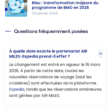
Récompen
Bleu : transformation majeure du
ses Bleu :
programme de BMO en 2026
taux
26 janvier 2026
d’accumul
AIR MILES
ation et
devient
Questions fréquemment posées
avantages
Récompen
révélés
ses Bleu :
transform
ation
À quelle date exacte le partenariat AIR
MILES-Expedia prend-il effet ?
majeure du
programm
Le changement est entré en vigueur le 16 mars
e de BMO
2026. À partir de cette date, toutes les
en 2026
nouvelles réservations de voyage (sauf les
croisières) sont effectuées via la plateforme
Expedia
, tandis que les réservations antérieures
sont gérées par AIR MILES.