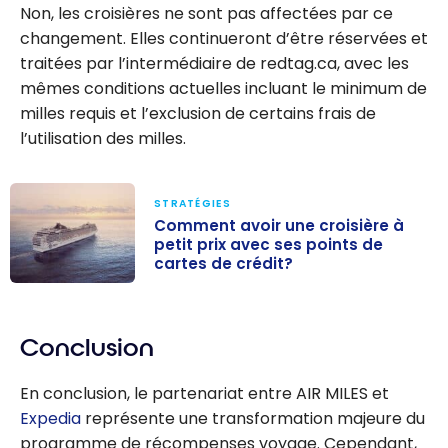
Non, les croisières ne sont pas affectées par ce
changement. Elles continueront d’être réservées et
traitées par l’intermédiaire de redtag.ca, avec les
mêmes conditions actuelles incluant le minimum de
milles requis et l’exclusion de certains frais de
l’utilisation des milles.
STRATÉGIES
Comment avoir une croisière à
petit prix avec ses points de
cartes de crédit?
Comment avoir
une croisière à
Conclusion
petit prix avec
ses points de
En conclusion, le partenariat entre AIR MILES et
cartes de
Expedia
représente une transformation majeure du
crédit?
programme de récompenses voyage. Cependant,