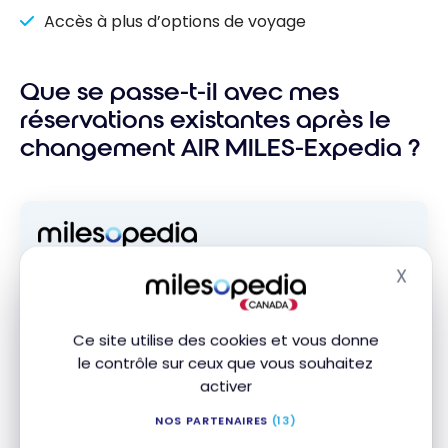
Accès à plus d’options de voyage
Que se passe-t-il avec mes
réservations existantes après le
changement AIR MILES-Expedia ?
Abonnez-vous gratuitement à l'infolettre
X
Masq
Milesopedia pour recevoir les meilleures
stratégies de points, miles et cartes de
crédit, livrées chaque semaine dans votre
Ce site utilise des cookies et vous donne
boîte courriel.
le contrôle sur ceux que vous souhaitez
Adresse courriel
activer
NOS PARTENAIRES
(13)