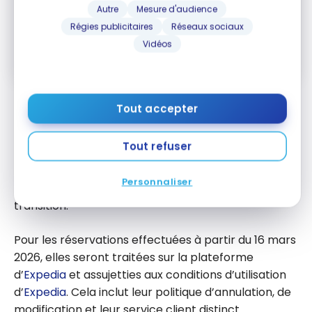
M'ABONNER
Autre
Mesure d'audience
Régies publicitaires
Réseaux sociaux
En vous abonnant, vous recevrez nos infolettres et contenus
Vidéos
promotionnels et acceptez nos
Conditions et politique de
confidentialité
. Vous pouvez vous désabonner à tout moment.
Les réservations effectuées avant le 16 mars 2026
Tout accepter
continuent d’être traitées par le service à la
clientèle AIR MILES et restent assujetties aux
Tout refuser
conditions générales actuelles. Les croisières
constituent une exception et continuent d’être
Personnaliser
réservées et traitées par redtag.ca, même après la
transition.
Pour les réservations effectuées à partir du 16 mars
2026, elles seront traitées sur la plateforme
d’
Expedia
et assujetties aux conditions d’utilisation
d’
Expedia
. Cela inclut leur politique d’annulation, de
modification et leur service client distinct.