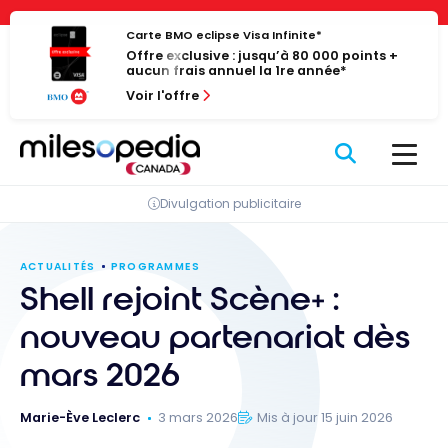
Passer
Panneau de gestion des cookies
au
Carte BMO eclipse Visa Infinite*
Offre exclusive : jusqu’à 80 000 points +
contenu
aucun frais annuel la 1re année*
Voir l'offre
Divulgation publicitaire
ACTUALITÉS
PROGRAMMES
Shell rejoint Scène+ :
nouveau partenariat dès
mars 2026
Marie-Ève Leclerc
3 mars 2026
Mis à jour 15 juin 2026