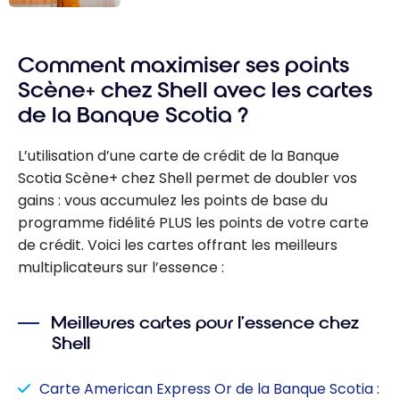
Cartes de
crédit
Comment maximiser ses points
Tangerine
2026 : Jusqu’à
Scène+ chez Shell avec les cartes
100 $ de remise
de la Banque Scotia ?
en argent et
nouvelles
L’utilisation d’une carte de crédit de la Banque
catégories
Scotia Scène+ chez Shell permet de doubler vos
gains : vous accumulez les points de base du
programme fidélité PLUS les points de votre carte
de crédit. Voici les cartes offrant les meilleurs
multiplicateurs sur l’essence :
Meilleures cartes pour l’essence chez
Shell
Carte American Express Or de la Banque Scotia
: