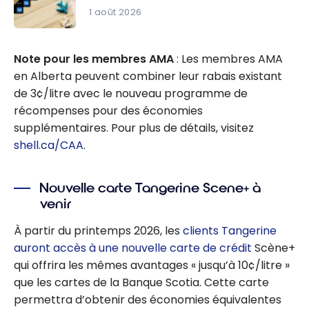
crédit
1 août 2026
Tangerine
Les
- Août
meilleures
Note pour les membres AMA
: Les membres AMA
2026
cartes de
en Alberta peuvent combiner leur rabais existant
crédit
de 3¢/litre avec le nouveau programme de
Scène+ -
récompenses pour des économies
Août 2026
supplémentaires. Pour plus de détails, visitez
shell.ca/CAA
.
Nouvelle carte Tangerine Scene+ à
venir
À partir du printemps 2026, les
clients Tangerine
auront accès à une nouvelle carte de crédit
Scène+
qui offrira les mêmes avantages « jusqu’à 10¢/litre »
que les cartes de la Banque Scotia. Cette carte
permettra d’obtenir des économies équivalentes