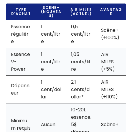
SCENE+
TYPE
AIR MILES
AVANTAG
(NOUVEA
D’ACHAT
(ACTUEL)
E
U)
Essence
1
0,5
Scène+
régulièr
cent/litr
cent/litr
(+100%)
e
e
e
Essence
1
1,05
AIR
V-
cent/litr
cents/lit
MILES
Power
e
re
(+5%)
1
2,1
AIR
Dépann
cent/dol
cents/d
MILES
eur
lar
ollar*
(+110%)
10-20L
essence,
Minimu
Aucun
5$
Scàne+
m requis
dépann