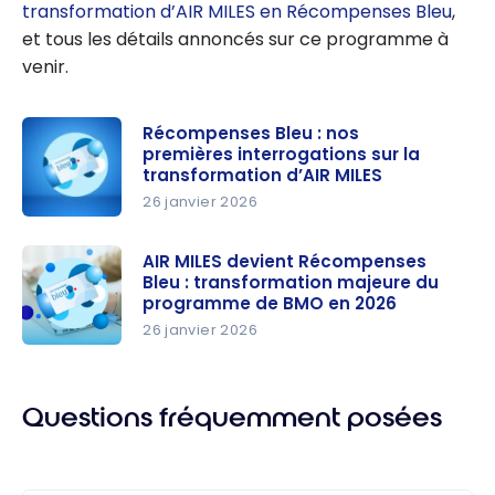
transformation d’AIR MILES en Récompenses Bleu
,
et tous les détails annoncés sur ce programme à
venir.
Récompenses Bleu : nos
premières interrogations sur la
transformation d’AIR MILES
26 janvier 2026
Récompen
ses Bleu :
AIR MILES devient Récompenses
Bleu : transformation majeure du
nos
programme de BMO en 2026
premières
26 janvier 2026
interrogati
AIR MILES
ons sur la
devient
transform
Récompen
Questions fréquemment posées
ation d’AIR
ses Bleu :
MILES
transform