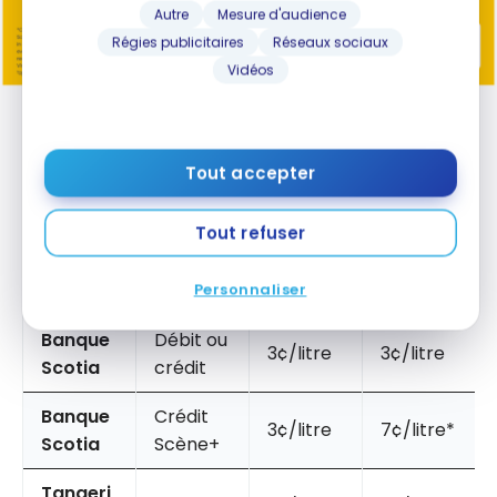
Autre
Mesure d'audience
Régies publicitaires
Réseaux sociaux
Vidéos
Économies instantanées à la pompe en
Alberta
Tout accepter
Les économies varient selon votre institution
financière et le type de carburant :
Tout refuser
ESSENCE
INSTITUTI
TYPE DE
RÉGULIÈR
V-POWER
Personnaliser
ON
CARTE
E
Banque
Débit ou
3¢/litre
3¢/litre
Scotia
crédit
Banque
Crédit
3¢/litre
7¢/litre*
Scotia
Scène+
Tangeri