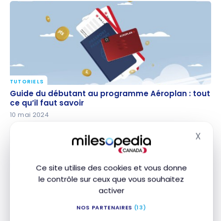
TUTORIELS
Guide du débutant au programme Aéroplan : tout
Guide du débutant au programme Aéroplan : tout
ce qu’il faut savoir
ce qu’il faut savoir
10 mai 2024
X
Masq
Pour pousser le rendement encore plus loin, la
carte la mieux classée de notre
comparateur
Ce site utilise des cookies et vous donne
Aéroplan
est la Carte Prestige Aéroplan
*
MD
le contrôle sur ceux que vous souhaitez
American Express
. Elle vise les voyageurs
MD
activer
fréquents qui veulent accumuler rapidement et
NOS PARTENAIRES
(13)
profiter des avantages Air Canada.