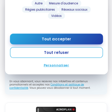
Autre
Mesure d'audience
Régies publicitaires
Réseaux sociaux
Vidéos
Abonnez-vous gratuitement à l'infolettre
Milesopedia pour recevoir les meilleures
stratégies de points, miles et cartes de
crédit, livrées chaque semaine dans votre
Tout accepter
boîte courriel.
Adresse courriel
Tout refuser
Personnaliser
M'ABONNER
En vous abonnant, vous recevrez nos infolettres et contenus
promotionnels et acceptez nos
Conditions et politique de
confidentialité
. Vous pouvez vous désabonner à tout moment.