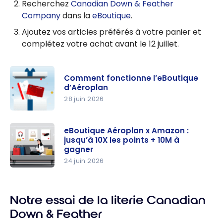
Recherchez
Canadian Down & Feather
Company
dans la
eBoutique
.
Ajoutez vos articles préférés à votre panier et
complétez votre achat avant le 12 juillet.
Comment fonctionne l’eBoutique
d’Aéroplan
28 juin 2026
Comment
fonctionne
eBoutique Aéroplan x Amazon :
jusqu’à 10X les points + 10M à
l’eBoutique
gagner
d’Aéroplan
24 juin 2026
eBoutique
Aéroplan x
Amazon :
Notre essai de la literie Canadian
jusqu’à 10X
Down & Feather