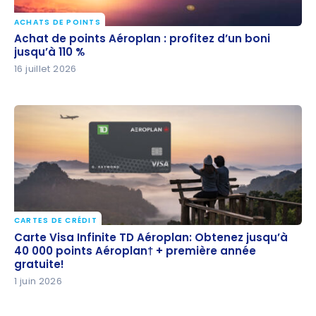
ACHATS DE POINTS
Achat de points Aéroplan : profitez d’un boni jusqu’à
Achat de points Aéroplan : profitez d’un boni
110 %
jusqu’à 110 %
16 juillet 2026
CARTES DE CRÉDIT
Carte Visa Infinite TD Aéroplan: Obtenez jusqu’à
Carte Visa Infinite TD Aéroplan: Obtenez jusqu’à
40 000 points Aéroplan† + première année
40 000 points Aéroplan† + première année
gratuite!
gratuite!
1 juin 2026