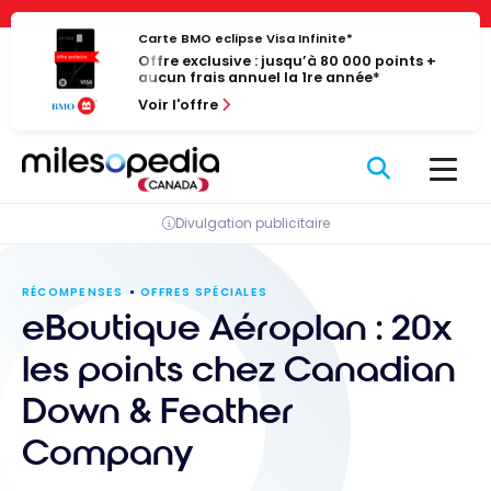
Passer
Panneau de gestion des cookies
au
Carte BMO eclipse Visa Infinite*
Offre exclusive : jusqu’à 80 000 points +
contenu
aucun frais annuel la 1re année*
Voir l'offre
Divulgation publicitaire
RÉCOMPENSES
OFFRES SPÉCIALES
eBoutique Aéroplan : 20x
les points chez Canadian
Down & Feather
Company