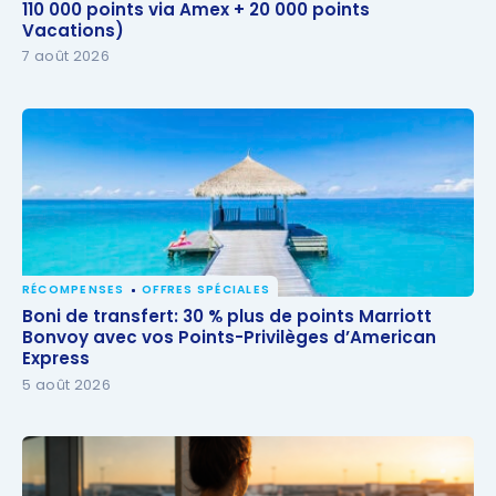
110 000 points via Amex + 20 000 points Vacations)
110 000 points via Amex + 20 000 points
Vacations)
7 août 2026
RÉCOMPENSES
OFFRES SPÉCIALES
Boni de transfert: 30 % plus de points Marriott
Boni de transfert: 30 % plus de points Marriott
Bonvoy avec vos Points-Privilèges d’American
Bonvoy avec vos Points-Privilèges d’American
Express
Express
5 août 2026