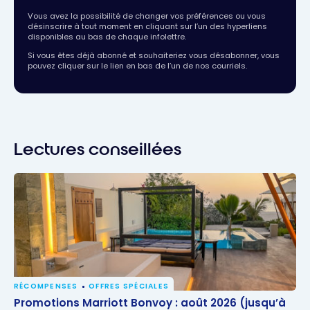
Vous avez la possibilité de changer vos préférences ou vous
désinscrire à tout moment en cliquant sur l’un des hyperliens
disponibles au bas de chaque infolettre.
Si vous êtes déjà abonné et souhaiteriez vous désabonner, vous
pouvez cliquer sur le lien en bas de l’un de nos courriels.
Lectures conseillées
RÉCOMPENSES
OFFRES SPÉCIALES
Promotions Marriott Bonvoy : août 2026 (jusqu’à
Promotions Marriott Bonvoy : août 2026 (jusqu’à