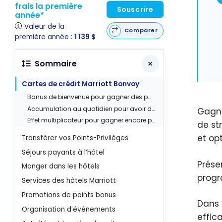
frais la première
Souscrire
année*
Valeur de la
Comparer
première année :
1 139 $
Sommaire
Cartes de crédit Marriott Bonvoy
Bonus de bienvenue pour gagner des points Marriott Bonvoy
Accumulation au quotidien pour avoir des points Marriott Bonvoy
Gagne
Effet multiplicateur pour gagner encore plus de points Marriott
de st
et op
Transférer vos Points-Privilèges
Séjours payants à l’hôtel
Prése
Manger dans les hôtels
progr
Services des hôtels Marriott
Promotions de points bonus
Dans 
Organisation d’événements
effic