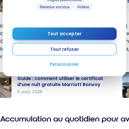
Marriott Bonvoy : Comment transférer 
Réseaux sociaux
Vidéos
ott Bonvoy :
ment
us, ces cartes de crédit sont à conserver sur le lon
férer des
icat de nuit gratuite
. Ce certificat peut être utilis
Tout accepter
s vers un
’à 35 000 points Marriott Bonvoy. Si la chambre so
 compte?
éter la différence en ajoutant jusqu’à 15 000 points
Tout refuser
nt 50 000 points.
Personnaliser
Guide : comment utiliser le certificat
d’une nuit gratuite Marriott Bonvoy
6 août 2026
 :
Ma
ent
Bo
r le
co
Accumulation au quotidien pour avo
icat
le