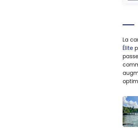
La ca
Élite
p
passe
comme
augme
optim
Marri