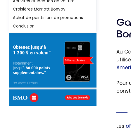
Activités et location de voiture
Croisières Marriott Bonvoy
Achat de points lors de promotions
Gag
Conclusion
Bo
Au Ca
utilis
Ameri
Pour 
const
Les
o