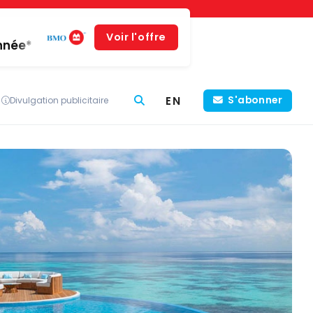
Voir l'offre
année*
EN
S'abonner
Divulgation publicitaire