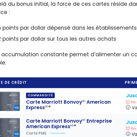
là du bonus initial, la force de ces cartes réside d
 nuit
ce
ce :
ite
de
ott
gr
5 points par dollar dépensé dans les établissements 
oy
et
25
2 points par dollar sur tous les autres achats
po
 accumulation constante permet d’alimenter un com
le.
E DE CRÉDIT
PRIME
Jusq
COMMANDITÉ
Carte Marriott Bonvoy
American
MD
Fin
Express
*
MD
Va
Carte Marriott Bonvoy
Entreprise
MD
Jusq
American Express
*
MD
Fin
Carte PME
Va