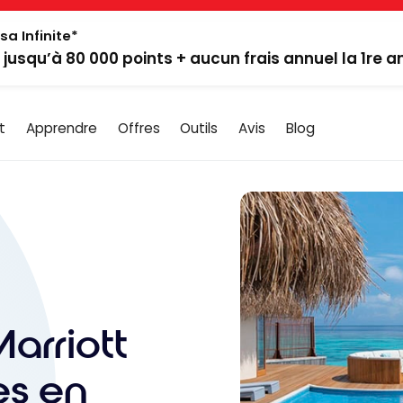
sa Infinite*
: jusqu’à 80 000 points + aucun frais annuel la 1re 
t
Apprendre
Offres
Outils
Avis
Blog
arriott
es en