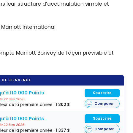
ans leur structure d’accumulation simple et
rtificat
 nuit
atuite
Marriott International
 jusqu’à
 000
ints
pte Marriott Bonvoy de façon prévisible et
 DE BIENVENUE
u'à 110 000 Points
Souscrire
 le 22 Sep 2026
Comparer
leur de la première année :
1 302 $
u'à 110 000 Points
Souscrire
 le 22 Sep 2026
Comparer
leur de la première année :
1 337 $