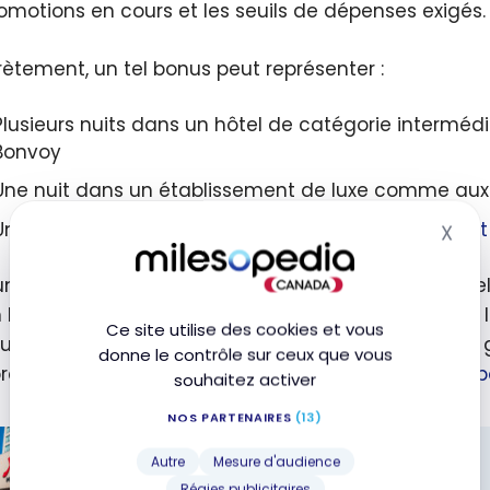
romotions en cours et les seuils de dépenses exigés.
ètement, un tel bonus peut représenter :
Plusieurs nuits dans un hôtel de catégorie interméd
Bonvoy
Une nuit dans un établissement de luxe comme aux 
Une base solide pour
économiser sur l’hébergement
X
Mas
un ménage avec une capacité de dépenses annuelle 
 la plus rapide de générer un solde significatif dès
Ce site utilise des cookies et vous
uple peut souscrire aux deux cartes de crédit pour
donne le contrôle sur ceux que vous
e. Ensuite, vous pouvez
transférer jusqu’à 100 000 p
souhaitez activer
NOS PARTENAIRES
(13)
Autre
Mesure d'audience
TUTORIELS
Régies publicitaires