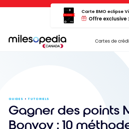
Passer
Panneau de gestion des cookies
au
Carte BMO eclipse Vi
Offre exclusive 
contenu
Cartes de crédi
GUIDES
TUTORIELS
Gagner des points M
Bonvoy : 10 méthod