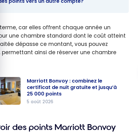
des points vers un autre compte?
g terme, car elles offrent chaque année un
é pour une chambre standard dont le coût atteint
uhaitée dépasse ce montant, vous pouvez
, permettant ainsi de réserver une chambre
Marriott Bonvoy : combinez le
certificat de nuit gratuite et jusqu’à
25 000 points
5 août 2026
rriott
nvoy :
mbinez
ir des points Marriott Bonvoy