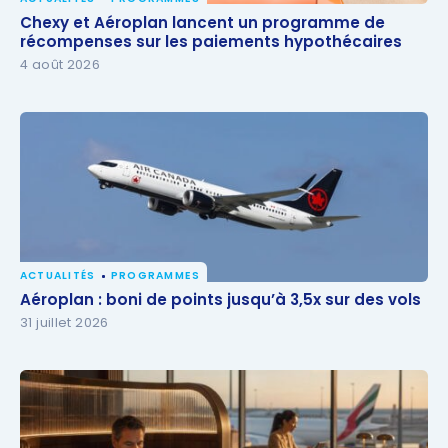
Chexy et Aéroplan lancent un programme de
Chexy et Aéroplan lancent un programme de
récompenses sur les paiements hypothécaires
récompenses sur les paiements hypothécaires
4 août 2026
ACTUALITÉS
PROGRAMMES
Aéroplan : boni de points jusqu’à 3,5x sur des vols
Aéroplan : boni de points jusqu’à 3,5x sur des vols
31 juillet 2026