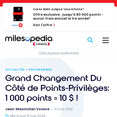
Passer
Panneau de gestion des cookies
au
Carte BMO eclipse Visa Infinite*
Offre exclusive : jusqu’à 80 000 points +
contenu
aucun frais annuel la 1re année*
Voir l'offre
Divulgation publicitaire
ACTUALITÉS
PROGRAMMES
Grand Changement Du
Côté de Points-Privilèges:
1 000 points = 10 $ !
Jean-Maximilien Voisine
31 mai 2021
Mis à jour 8 mai 2026