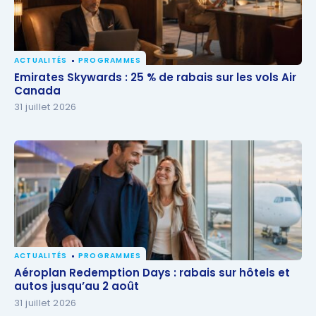
ACTUALITÉS
PROGRAMMES
Emirates Skywards : 25 % de rabais sur les vols Air
Emirates Skywards : 25 % de rabais sur les vols Air
Canada
Canada
31 juillet 2026
ACTUALITÉS
PROGRAMMES
Aéroplan Redemption Days : rabais sur hôtels et
Aéroplan Redemption Days : rabais sur hôtels et
autos jusqu’au 2 août
autos jusqu’au 2 août
31 juillet 2026