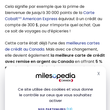
Cela signifie par exemple que la prime de
bienvenue de jusqu’à 30 000 points de la
Carte
Cobalt
American Express
équivaut à un crédit au
MD
compte de 300 $, pour n’importe quel achat. Que
ce soit de voyages ou d’épiceries !
Cette carte était déjà l’une des
meilleures cartes
de crédit au Canada
. Mais avec ce changement,
elle devient également
la meilleure carte de crédit
avec remise en argent au Canada
en offrant
5 %
pour les achats d’épicerie
, restaurants, bars, les
X
livraisons de nourriture, les achats dans les
Masq
dépanneurs (pensez aux
cartes-cadeaux
).
Ce site utilise des cookies et vous donne
le contrôle sur ceux que vous souhaitez
activer
NOS PARTENAIRES
(13)