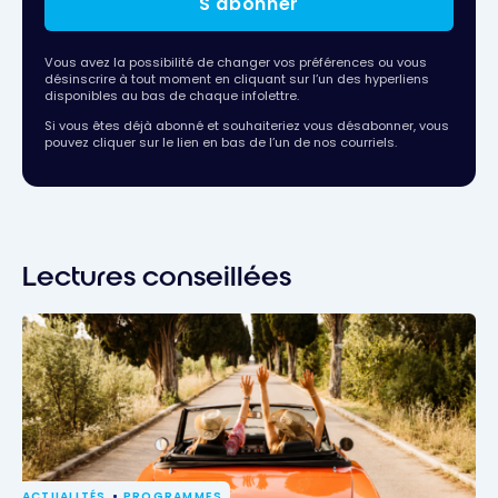
S'abonner
Vous avez la possibilité de changer vos préférences ou vous
désinscrire à tout moment en cliquant sur l’un des hyperliens
disponibles au bas de chaque infolettre.
Si vous êtes déjà abonné et souhaiteriez vous désabonner, vous
pouvez cliquer sur le lien en bas de l’un de nos courriels.
Lectures conseillées
ACTUALITÉS
PROGRAMMES