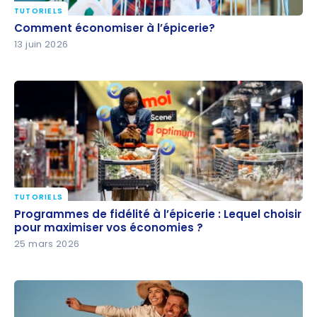
TUTORIELS
Comment économiser à l’épicerie?
Comment économiser à l’épicerie?
13 juin 2026
TUTORIELS
Programmes de fidélité à l’épicerie : Lequel choisir
Programmes de fidélité à l’épicerie : Lequel choisir
pour maximiser vos économies ?
pour maximiser vos économies ?
25 mars 2026