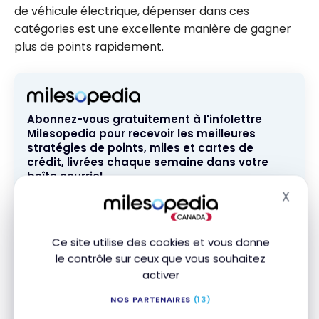
de véhicule électrique, dépenser dans ces
catégories est une excellente manière de gagner
plus de points rapidement.
Abonnez-vous gratuitement à l'infolettre
Milesopedia pour recevoir les meilleures
stratégies de points, miles et cartes de
crédit, livrées chaque semaine dans votre
boîte courriel.
X
Adresse courriel
Masq
Ce site utilise des cookies et vous donne
M'ABONNER
le contrôle sur ceux que vous souhaitez
activer
En vous abonnant, vous recevrez nos infolettres et contenus
NOS PARTENAIRES
(13)
promotionnels et acceptez nos
Conditions et politique de
confidentialité
. Vous pouvez vous désabonner à tout moment.