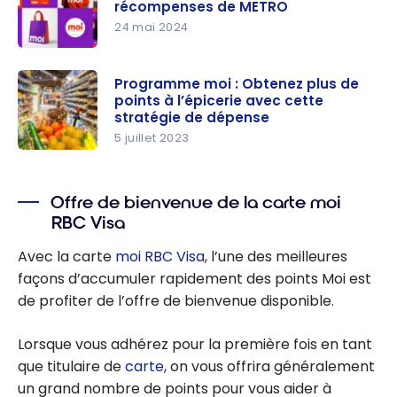
récompenses de METRO
24 mai 2024
moi : le
programm
Programme moi : Obtenez plus de
points à l’épicerie avec cette
e de
stratégie de dépense
récompen
5 juillet 2023
ses de
Programm
METRO
e moi :
Offre de bienvenue de la carte moi
Obtenez
RBC Visa
plus de
points à
Avec la carte
moi RBC Visa
, l’une des meilleures
l’épicerie
façons d’accumuler rapidement des points Moi est
avec cette
de profiter de l’offre de bienvenue disponible.
stratégie
de
Lorsque vous adhérez pour la première fois en tant
dépense
que titulaire de
carte
, on vous offrira généralement
un grand nombre de points pour vous aider à