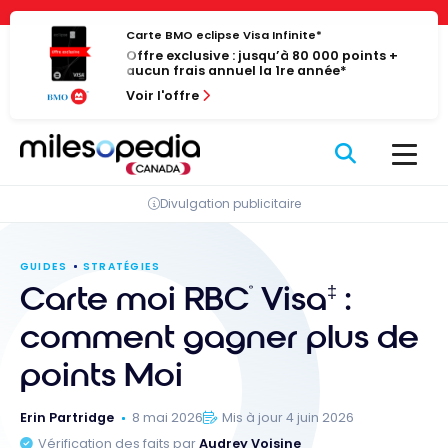
Passer
Panneau de gestion des cookies
au
Carte BMO eclipse Visa Infinite*
Offre exclusive : jusqu’à 80 000 points +
contenu
aucun frais annuel la 1re année*
Voir l'offre
Divulgation publicitaire
GUIDES
STRATÉGIES
Carte moi RBC
Visa
:
‡
®
comment gagner plus de
points Moi
Erin Partridge
8 mai 2026
Mis à jour 4 juin 2026
Vérification des faits par
Audrey Voisine