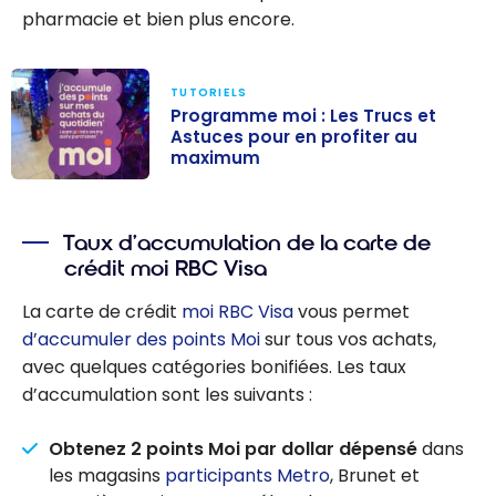
pharmacie et bien plus encore.
TUTORIELS
Programme moi : Les Trucs et
Astuces pour en profiter au
maximum
Programme
moi : Les Trucs
Taux d’accumulation de la carte de
et Astuces pour
crédit moi RBC Visa
en profiter au
maximum
La carte de crédit
moi RBC Visa
vous permet
d’accumuler des points Moi
sur tous vos achats,
avec quelques catégories bonifiées. Les taux
d’accumulation sont les suivants :
Obtenez 2 points Moi par dollar dépensé
dans
les magasins
participants Metro
, Brunet et