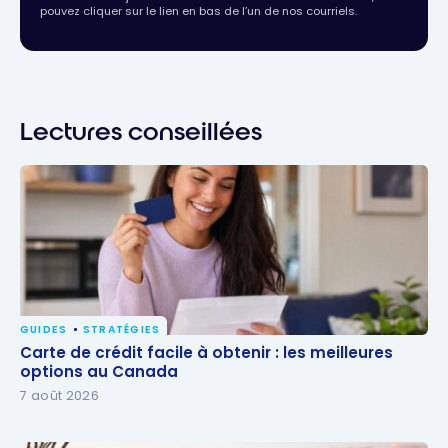
pouvez cliquer sur le lien en bas de l’un de nos courriels.
Lectures conseillées
GUIDES
STRATÉGIES
Carte de crédit facile à obtenir : les meilleures
Carte de crédit facile à obtenir : les meilleures
options au Canada
options au Canada
7 août 2026