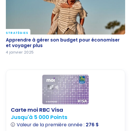
STRATÉGIES
Apprendre à gérer son budget pour économiser et
Apprendre à gérer son budget pour économiser
voyager plus
et voyager plus
4 janvier 2025
Carte moi RBC Visa
Jusqu'à 5 000 Points
Valeur de la première année :
276 $