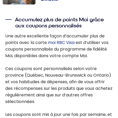
Carte moi RBC
Visa : obtenez
Accumulez plus de points Moi grâce
jusqu’à 5 000
aux coupons personnalisés
points sans
frais annuels!
Une autre excellente façon d’accumuler plus de
points avec la carte
moi RBC Visa
est d’utiliser vos
coupons personnalisés du programme de fidélité
Moi, disponibles dans votre compte Moi.
Ces coupons sont personnalisés selon votre
province (Québec, Nouveau-Brunswick ou Ontario)
et vos habitudes de dépenses, afin de vous offrir
des récompenses sur les produits que vous achetez
régulièrement ainsi que sur d’autres offres
sélectionnées.
Les coupons sont mis à jour une fois par semaine, et