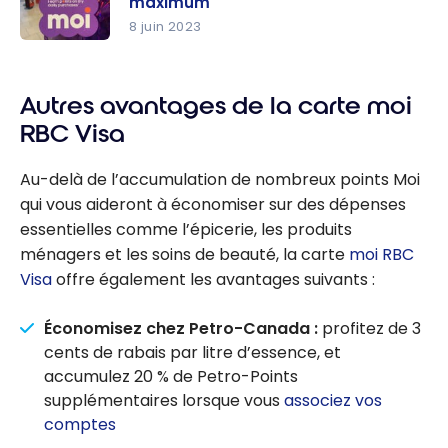
maximum
stratégie
8 juin 2023
pour
Programm
accumuler
e moi : Les
plus de
Trucs et
Autres avantages de la carte moi
points
Astuces
RBC Visa
pour en
profiter au
Au-delà de l’accumulation de nombreux points Moi
maximum
qui vous aideront à économiser sur des dépenses
essentielles comme l’épicerie, les produits
ménagers et les soins de beauté, la carte
moi RBC
Visa
offre également les avantages suivants :
Économisez chez Petro-Canada :
profitez de 3
cents de rabais par litre d’essence, et
accumulez 20 % de Petro-Points
supplémentaires lorsque vous
associez vos
comptes