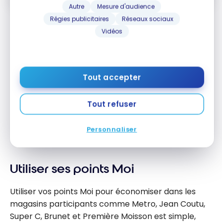
Autre
Mesure d'audience
Régies publicitaires
Réseaux sociaux
Puisque les points Moi ont une valeur de 0,8 cent
Vidéos
chacun, 2 points valent 1,6 cent. Cela signifie
essentiellement que vous économisez 1,6 % chaque
fois que vous utilisez votre carte
moi RBC Visa
pour
ces catégories bonifiées.
Tout accepter
En fait, même le taux d’accumulation de base de 1
Tout refuser
point Moi par dollar dépensé vous procure une
valeur de 0,8 % sur chaque dollar que vous
Personnaliser
dépensez avec la carte.
Utiliser ses points Moi
Utiliser vos points Moi pour économiser dans les
magasins participants comme Metro, Jean Coutu,
Super C, Brunet et Première Moisson est simple,