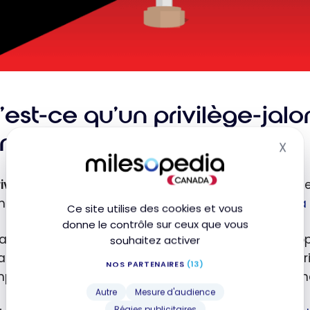
est-ce qu’un privilège-jalon
nada?
X
Mas
ivilèges-jalons Aéroplan Élite
sont des récompenses
hissent certains seuils de
Crédits de qualification à
Ce site utilise des cookies et vous
donne le contrôle sur ceux que vous
airement aux privilèges principaux d’un statut Aéro
souhaitez activer
nents selon votre niveau (25K, 35K, 50K, etc.), les p
NOS PARTENAIRES
(13)
penses personnalisées à mesure que vous atteignez
Autre
Mesure d'audience
Régies publicitaires