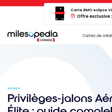
Passer
Panneau de gestion des cookies
au
Carte BMO eclipse Vi
Offre exclusive 
contenu
Cartes de crédi
GUIDES
Privilèges-jalons Aé
Élite : guide comple