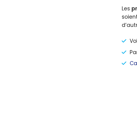
Les
pr
soien
d’aut
Vo
Pa
Ca