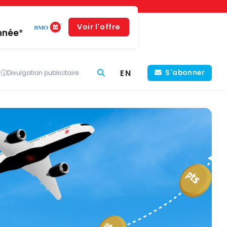
Voir l'offre
année*
EN
S'abonner
Divulgation publicitaire