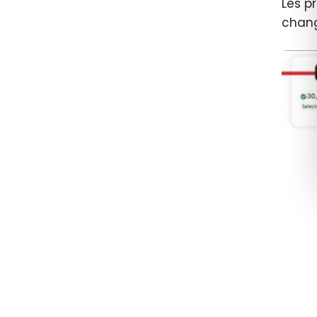
Les p
chang