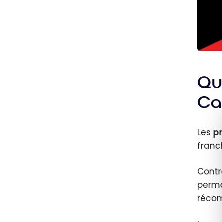
Qu’
Ca
Les
pr
franc
Contr
perma
récom