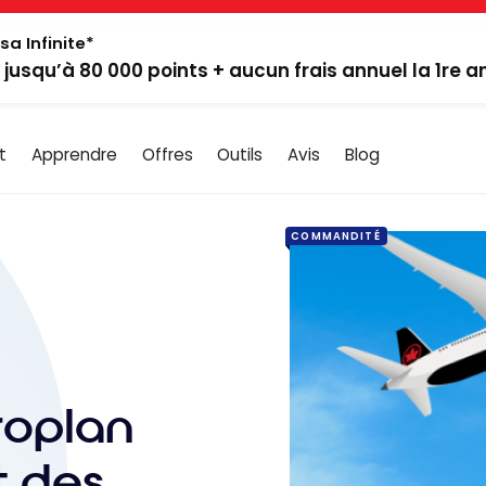
sa Infinite*
: jusqu’à 80 000 points + aucun frais annuel la 1re 
t
Apprendre
Offres
Outils
Avis
Blog
COMMANDITÉ
roplan
t des