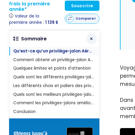
frais la première
Souscrire
année*
Valeur de la
Comparer
première année :
1 139 $
Sommaire
Qu’est-ce qu’un privilège-jalon Aéroplan Élite d'Air Canada?
Comment obtenir un privilège-jalon Aéroplan?
Voyag
Quelques limites et points d’attention
perme
Quels sont les différents privilèges-jalons Aéroplan?
mesur
Les différents choix et paliers des privilèges-jalons Aéroplan d'Air Canada
Quels sont les meilleurs privilèges-jalons Aéroplan Élite à choisir?
Dans 
Comment les privilèges-jalons améliorent-ils l’expérience de A à Z avec Air Canada
avant
Conclusion
mem