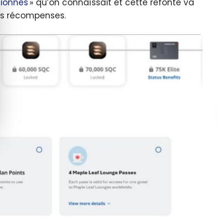
tionnés
» qu’on connaîssait et cette refonte va
rs récompenses.