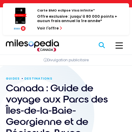
Passer
Panneau de gestion des cookies
au
Carte BMO eclipse Visa Infinite*
Offre exclusive : jusqu’à 80 000 points +
contenu
aucun frais annuel la 1re année*
Voir l'offre
Divulgation publicitaire
GUIDES
DESTINATIONS
Canada : Guide de
voyage aux Parcs des
Îles-de-la-Baie-
Georgienne et de