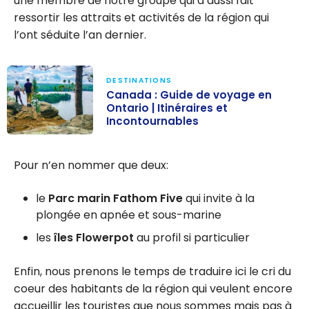
une membre de notre groupe qui a aussi fait
ressortir les attraits et activités de la région qui
l’ont séduite l’an dernier.
DESTINATIONS
Canada : Guide de voyage en
Ontario | Itinéraires et
Incontournables
Canada : Guide
de voyage en
Pour n’en nommer que deux:
Ontario |
Itinéraires et
le
Parc marin Fathom Five
qui invite à la
Incontournable
plongée en apnée et sous-marine
s
les
îles Flowerpot
au profil si particulier
Enfin, nous prenons le temps de traduire ici le cri du
coeur des habitants de la région qui veulent encore
accueillir les touristes que nous sommes mais pas à