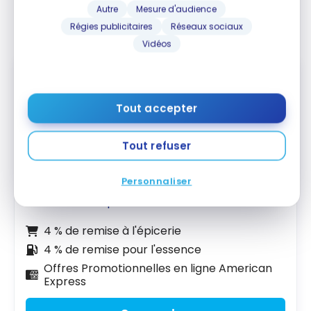
Autre
Mesure d'audience
Régies publicitaires
Réseaux sociaux
Vidéos
Tout accepter
Tout refuser
Carte sélecte RemiseSimple
MD
d’American Express
Jusqu'à 250 $ de remise en argent
Personnaliser
Valeur de la première année :
778 $
4 % de remise à l'épicerie
4 % de remise pour l'essence
Offres Promotionnelles en ligne American
Express