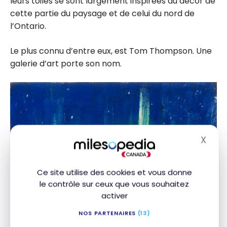
leurs toiles se sont largement inspirées du décor de
cette partie du paysage et de celui du nord de
l’Ontario.
Le plus connu d’entre eux, est Tom Thompson. Une
galerie d’art porte son nom.
X
Masq
Ce site utilise des cookies et vous donne
le contrôle sur ceux que vous souhaitez
activer
NOS PARTENAIRES
(13)