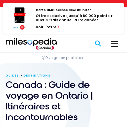
Passer
Panneau de gestion des cookies
au
Carte BMO eclipse Visa Infinite*
Offre exclusive : jusqu’à 80 000 points +
contenu
aucun frais annuel la 1re année*
Voir l'offre
Divulgation publicitaire
GUIDES
DESTINATIONS
Canada : Guide de
voyage en Ontario |
Itinéraires et
Incontournables