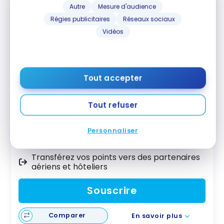
Autre
Mesure d'audience
Régies publicitaires
Réseaux sociaux
Vidéos
Carte Cobalt
American Express
MD
Jusqu'à 15 000 Points-Privilèges
Tout accepter
Valeur de la première année :
1 054 $
Tout refuser
Meilleure pour août 2026
5X les points sur l'épicerie et les restaurants
Personnaliser
Utilisez vos points pour n'importe quel achat
Transférez vos points vers des partenaires
aériens et hôteliers
Souscrire
Comparer
En savoir plus